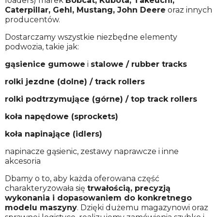
loaders) marek
Bobcat, Kubota, Takeuchi,
Caterpillar, Gehl, Mustang, John Deere
oraz innych
producentów.
Dostarczamy wszystkie niezbędne elementy
podwozia, takie jak:
gąsienice gumowe
i
stalowe / rubber tracks
rolki jezdne (dolne) / track rollers
rolki podtrzymujące (górne) / top track rollers
koła napędowe (sprockets)
koła napinające (idlers)
napinacze gąsienic, zestawy naprawcze i inne
akcesoria
Dbamy o to, aby każda oferowana część
charakteryzowała się
trwałością, precyzją
wykonania i dopasowaniem do konkretnego
modelu maszyny
. Dzięki dużemu magazynowi oraz