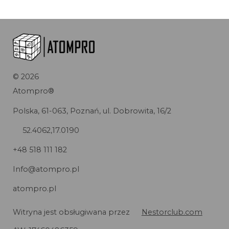
©
2026
Atompro®
Polska, 61-063, Poznań, ul. Dobrowita, 16/2
52.4062,17.0190
+48 518 111 182
Info@atompro.pl
atompro.pl
Witryna jest obsługiwana przez
Nestorclub.com