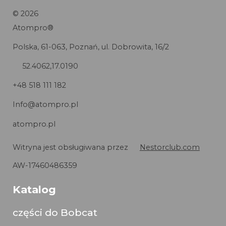
©
2026
Atompro®
Polska, 61-063, Poznań, ul. Dobrowita, 16/2
52.4062,17.0190
+48 518 111 182
Info@atompro.pl
atompro.pl
Witryna jest obsługiwana przez
Nestorclub.com
AW-17460486359
Katalog
części do Bobcat