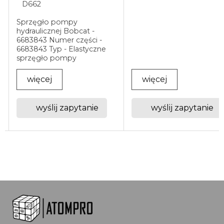
D662
Sprzęgło pompy
hydraulicznej Bobcat -
6683843 Numer części -
6683843 Typ - Elastyczne
sprzęgło pompy
hydraulicznej Producent -
Bobcat Kategoria - Układ
więcej
więcej
hydrauliczny - napęd
pompy hydraulicznej Opis
produktu Oryginalne
wyślij zapytanie
wyślij zapytanie
sprzęgło pompy
hydraulicznej ...