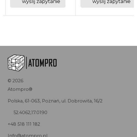
wyślij zapytanie
wyślij zapytanie
©
2026
Atompro®
Polska, 61-063, Poznań, ul. Dobrowita, 16/2
52.4062,17.0190
+48 518 111 182
Info@atompro.pl