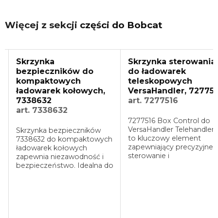
Więcej z sekcji
części do Bobcat
Skrzynka
Skrzynka sterowania
bezpieczników do
do ładowarek
kompaktowych
teleskopowych
ładowarek kołowych,
VersaHandler, 7277516
7338632
art. 7277516
art. 7338632
7277516 Box Control do
VersaHandler Telehandlers
Skrzynka bezpieczników
to kluczowy element
7338632 do kompaktowych
zapewniający precyzyjne
ładowarek kołowych
sterowanie i
zapewnia niezawodność i
bezpieczeństwo. Wysoka
bezpieczeństwo. Idealna do
jakość i niezawodność
maszyn budowlanych,
gwarantują długotrwałe
gwarantuje długotrwałą
użytkowanie. Essential for
ochronę elektryczną.
efficient ...
Essential for ...