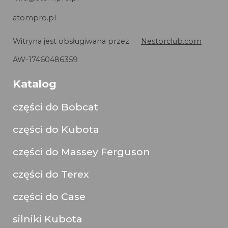
atompro.pl
Witryna jest obsługiwana przez
Nestorclub.com
AW-17460486359
Katalog
części do Bobcat
części do Kubota
części do Massey Ferguson
części do Terex
części do Case
silniki Kubota