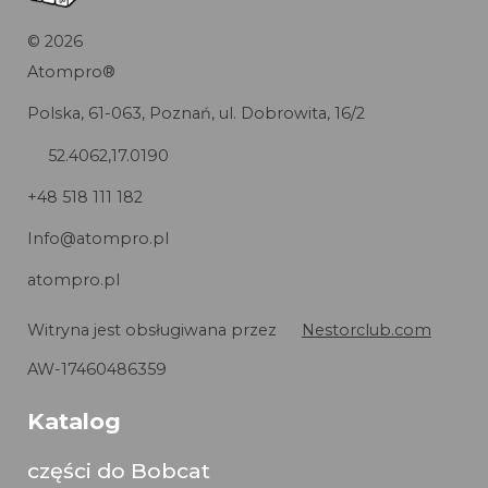
©
2026
Atompro®
Polska, 61-063, Poznań, ul. Dobrowita, 16/2
52.4062,17.0190
+48 518 111 182
Info@atompro.pl
atompro.pl
Witryna jest obsługiwana przez
Nestorclub.com
AW-17460486359
Katalog
części do Bobcat