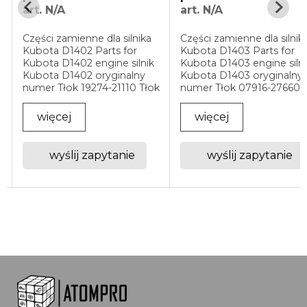
art. N/A
Części zamienne, filtry,
pompy wodne, pompy,
tłoki, korbowody,
Części zamienne dla silnika
pierścienie tłokowe, dysz
Kubota D1403 Parts for
natryskowe i inne części 
Kubota D1403 engine silnik
silników montowanych n
Kubota D1403 oryginalny
urządzeniach Wood-Mizer
k
numer Tłok 07916-27660
trak Wood-Mizer LT70
Tłok 16427-21110 Tłok 16427-
częsci zamienne dla silni
21113 Tłok 16427-21770 Tłok
więcej
więcej
- Kubota 22 KM. diesel,
H1640-21100 Tłok 07916-
Kubota ...
27670 Tłok 16427-21780
Tłok 16427-21910 Tłok ...
wyślij zapytanie
wyślij zapytanie