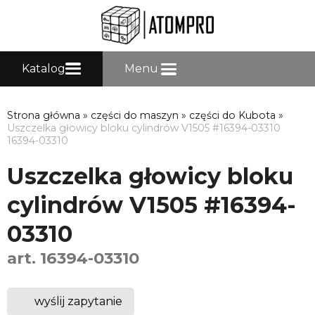
Katalog
Menu
Strona główna
»
części do maszyn
»
części do Kubota
»
Uszczelka głowicy bloku cylindrów V1505 #16394-03310
16394-03310
Uszczelka głowicy bloku
cylindrów V1505 #16394-
03310
art. 16394-03310
wyślij zapytanie