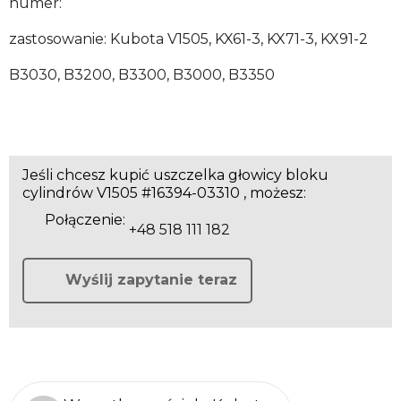
numer:
zastosowanie: Kubota V1505, KX61-3, KX71-3, KX91-2
B3030, B3200, B3300, B3000, B3350
Jeśli chcesz kupić uszczelka głowicy bloku
cylindrów V1505 #16394-03310 , możesz:
Połączenie:
+48 518 111 182
Wyślij zapytanie teraz