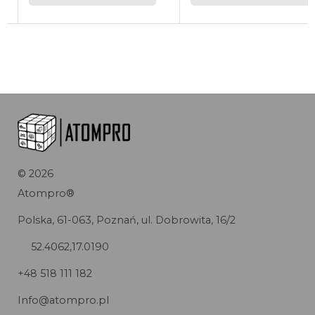
©
2026
Atompro®
Polska, 61-063, Poznań, ul. Dobrowita, 16/2
52.4062,17.0190
+48 518 111 182
Info@atompro.pl