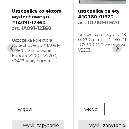
Uszczelka kolektora
uszczelka palety
wydechowego
#1G780-01620
#1A091-12360
art. 1G780-01620
art. 1A091-12360
Uszczelka palety #1G780-
01620 numer: 1G780-0162
Uszczelka kolektora
1G78001620 zastosowanie
wydechowego #1A091-
V2203, ...
12360 zastosowanie:
Kubota V2003, V2203,
V2403 stary numer: ...
a
więcej
więcej
wyślij zapytanie
wyślij zapytanie