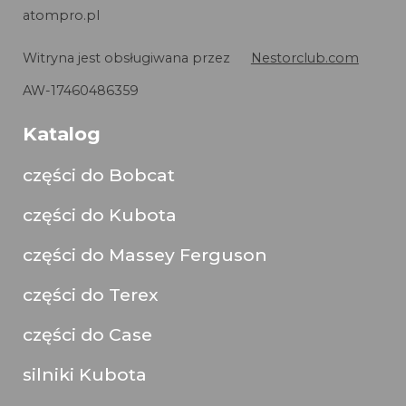
atompro.pl
Witryna jest obsługiwana przez
Nestorclub.com
AW-17460486359
Katalog
części do Bobcat
części do Kubota
części do Massey Ferguson
części do Terex
części do Case
silniki Kubota