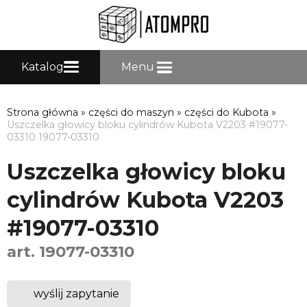
Katalog
Menu
Strona główna
»
części do maszyn
»
części do Kubota
»
Uszczelka głowicy bloku cylindrów Kubota V2203 #19077-
03310 19077-03310
Uszczelka głowicy bloku
cylindrów Kubota V2203
#19077-03310
art. 19077-03310
wyślij zapytanie