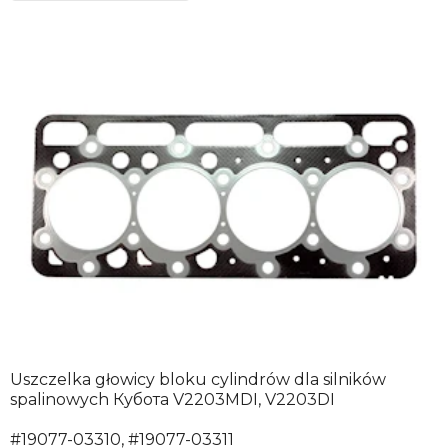
Uszczelka głowicy bloku cylindrów dla silników
spalinowych Кубота V2203MDI, V2203DI
#19077-03310, #19077-03311