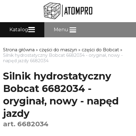
Katalog
Menu
Strona główna
»
części do maszyn
»
części do Bobcat
»
Silnik hydrostatyczny Bobcat 6682034 - oryginał, nowy -
napęd jazdy 6682034
Silnik hydrostatyczny
Bobcat 6682034 -
oryginał, nowy - napęd
jazdy
art. 6682034