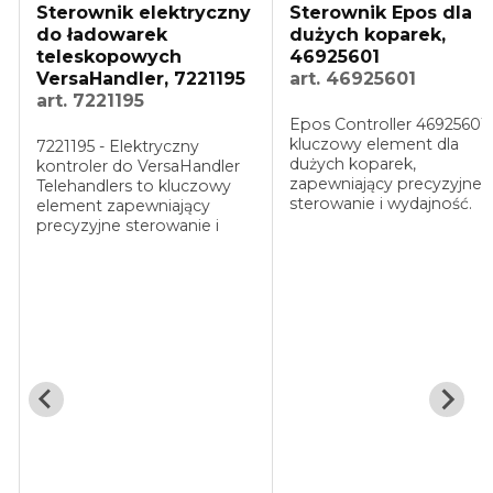
Sterownik Epos dla
dużych koparek,
46925601
art. 46925601
Epos Controller 46925601 to
kluczowy element dla
dużych koparek,
zapewniający precyzyjne
Sterownik jazdy /
sterowanie i wydajność.
Drive Controller -
Idealny do zastosowań w
6917025
trudnych warunkach,
art. 6917025
gwarantuje niezawodność i
długą żywotność. Optimize
Bobcat: V417, T2250
your machinery with this
Producent: Bobcat
essential ...
Sterownik jazdy Bobcat
VersaHandler - 6917025
Oryginalny sterownik jazd
Bobcat do ładowarek
teleskopowych
VersaHandler. Model
6917025 odpowiada za