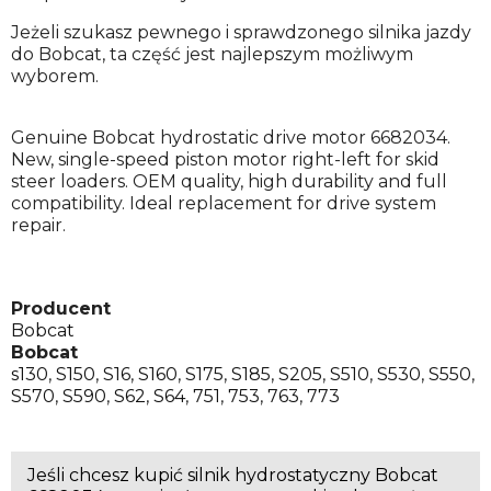
Jeżeli szukasz pewnego i sprawdzonego silnika jazdy
do Bobcat, ta część jest najlepszym możliwym
wyborem.
Genuine Bobcat hydrostatic drive motor 6682034.
New, single-speed piston motor right-left for skid
steer loaders. OEM quality, high durability and full
compatibility. Ideal replacement for drive system
repair.
Producent
Bobcat
Bobcat
s130
,
S150
,
S16
,
S160
,
S175
,
S185
,
S205
,
S510
,
S530
,
S550
,
S570
,
S590
,
S62
,
S64
,
751
,
753
,
763
,
773
Jeśli chcesz kupić silnik hydrostatyczny Bobcat