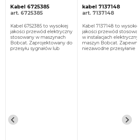
Kabel 6725385
kabel 7137148
art. 6725385
art. 7137148
Kabel 6752385 to wysokiej
Kabel 7137148 to wysokiej
jakości przewód elektryczny
jakości przewód stosowa
stosowany w maszynach
w instalacjach elektryczny
Bobcat. Zaprojektowany do
maszyn Bobcat. Zapewni
przesyłu sygnałów lub
niezawodne przesyłanie
zasilania w układach
sygnałów i zasilania w
elektrycznych,
różnych układach dzięki
charakteryzuje się
odpowiedniej długości i
odpowiednią długością i
elastyczności. Trwała izola
elastycznością. Wytrzymała
chroni przed ...
izolacja chroni ...