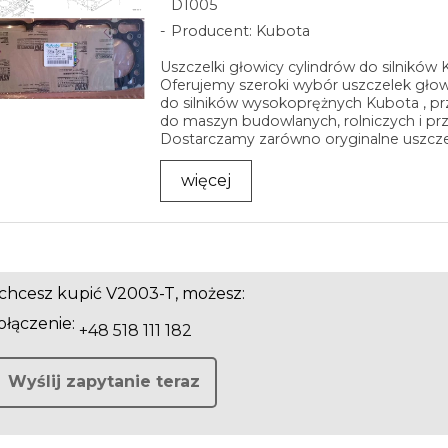
D1005
Producent: Kubota
Uszczelki głowicy cylindrów do silników
Oferujemy szeroki wybór uszczelek głow
do silników wysokoprężnych Kubota , p
do maszyn budowlanych, rolniczych i p
Dostarczamy zarówno oryginalne uszczelk
więcej
i chcesz kupić V2003-T, możesz:
łączenie:
+48 518 111 182
Wyślij zapytanie teraz