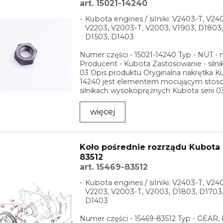
art. 15021-14240
Kubota engines / silniki: V2403-T, V24
V2203, V2003-T, V2003, V1903, D1803,
D1503, D1403
Numer części - 15021-14240 Typ - NUT - 
Producent - Kubota Zastosowanie - silnik
03 Opis produktu Oryginalna nakrętka K
14240 jest elementem mocującym sto
silnikach wysokoprężnych Kubota serii 
...
więcej
Koło pośrednie rozrządu Kubota 
83512
art. 15469-83512
Kubota engines / silniki: V2403-T, V24
V2203, V2003-T, V2003, D1803, D1703,
D1403
Numer części - 15469-83512 Typ - GEAR, 