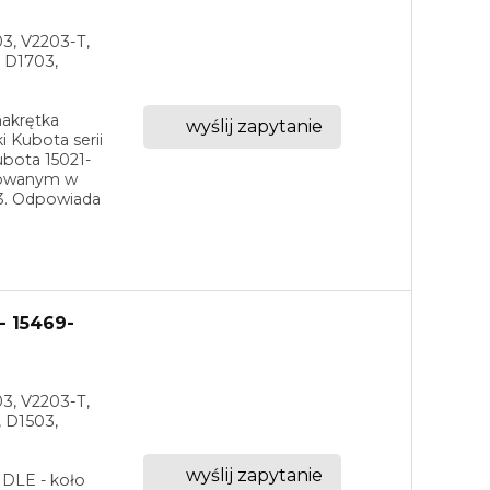
03, V2203-T,
 D1703,
nakrętka
wyślij zapytanie
i Kubota serii
ubota 15021-
sowanym w
03. Odpowiada
- 15469-
03, V2203-T,
 D1503,
wyślij zapytanie
IDLE - koło