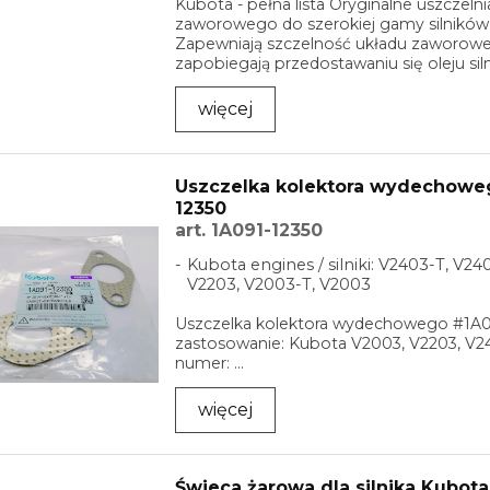
Kubota - pełna lista Oryginalne uszczelni
zaworowego do szerokiej gamy silników
Zapewniają szczelność układu zaworow
zapobiegają przedostawaniu się oleju si
...
więcej
Uszczelka kolektora wydechowe
12350
art. 1A091-12350
Kubota engines / silniki: V2403-T, V24
V2203, V2003-T, V2003
Uszczelka kolektora wydechowego #1A0
zastosowanie: Kubota V2003, V2203, V24
numer: ...
więcej
Świeca żarowa dla silnika Kubota