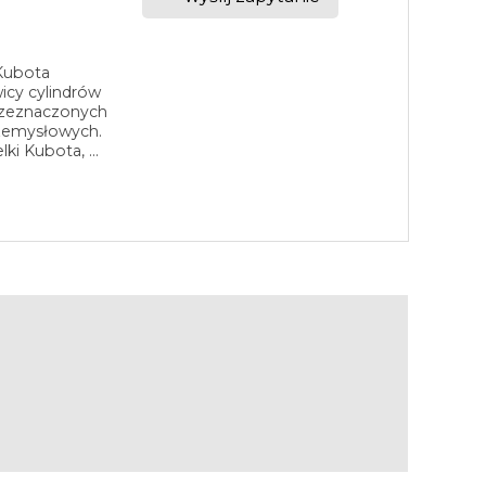
 Kubota
icy cylindrów
rzeznaczonych
rzemysłowych.
i Kubota, ...