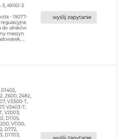
-3, KX161-3
ota - 19077-
wyślij zapytanie
 regulacyjna
do silników
gamy maszyn
dowarek, ...
, D1402,
2, Z600, Z482,
07, V3300-T,
7, V2403-T,
T, V2003,
2, D1105,
1200, V1100,
2, D772,
3, D1703,
wyślij zapytanie