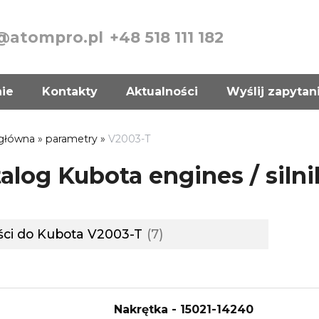
@atompro.pl
+48 518 111 182
nie
Kontakty
Aktualności
Wyślij zapytan
 główna
»
parametry
»
V2003-T
alog Kubota engines / siln
ści do Kubota V2003-T
7
Nakrętka - 15021-14240