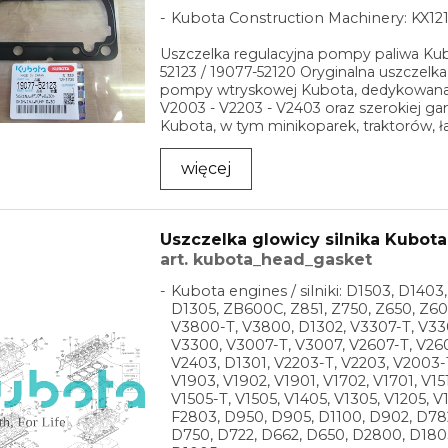
Kubota Construction Machinery: KX121
Uszczelka regulacyjna pompy paliwa Kub
52123 / 19077-52120 Oryginalna uszczelka
pompy wtryskowej Kubota, dedykowana 
V2003 - V2203 - V2403 oraz szerokiej 
Kubota, w tym minikoparek, traktorów, ła
więcej
Uszczelka glowicy silnika Kubota
art. kubota_head_gasket
Kubota engines / silniki: D1503, D1403
D1305, ZB600C, Z851, Z750, Z650, Z60
V3800-T, V3800, D1302, V3307-T, V33
V3300, V3007-T, V3007, V2607-T, V260
V2403, D1301, V2203-T, V2203, V2003-
V1903, V1902, V1901, V1702, V1701, V151
V1505-T, V1505, V1405, V1305, V1205, V
F2803, D950, D905, D1100, D902, D78
D750, D722, D662, D650, D2800, D180