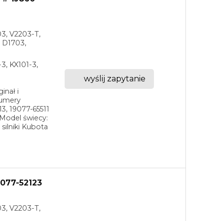
03, V2203-T,
 D1703,
3, KX101-3,
wyślij zapytanie
inał i
Numery
13, 19077-65511
Model świecy:
ilniki Kubota
077-52123
03, V2203-T,