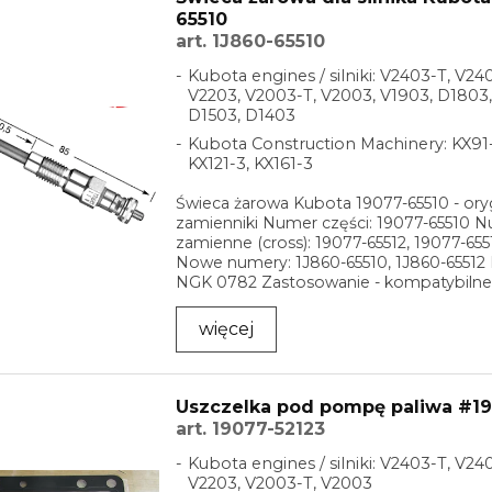
65510
art. 1J860-65510
Kubota engines / silniki: V2403-T, V24
V2203, V2003-T, V2003, V1903, D1803,
D1503, D1403
Kubota Construction Machinery: KX91-
KX121-3, KX161-3
Świeca żarowa Kubota 19077-65510 - oryg
zamienniki Numer części: 19077-65510 
zamienne (cross): 19077-65512, 19077-655
Nowe numery: 1J860-65510, 1J860-65512 
NGK 0782 Zastosowanie - kompatybilne s
...
więcej
Uszczelka pod pompę paliwa #19
art. 19077-52123
Kubota engines / silniki: V2403-T, V24
V2203, V2003-T, V2003