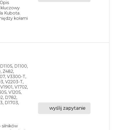
 Opis
 kluczowy
la Kubota.
między kołami
 D1105, D1100,
, Z482,
07, V3300-T,
3, V2203-T,
V1901, V1702,
305, V1205,
2, D782,
3, D1703,
wyślij zapytanie
 silników