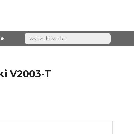
ie
iki V2003-T