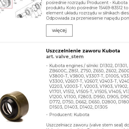
pośrednie rozrządu Producent - Kubota
produktu Koło pośrednie 15469-83512 to
element układu rozrządu w silnikach dies
Odpowiada za przeniesienie napędu po
...
więcej
Uszczelnienie zaworu Kubota
art. valve_stem
Kubota engines / silniki: D1302, D1301,
ZB600C, Z851, Z750, Z650, Z602, Z600
V3800-T, V3800, V3307-T, D1005, V33
V3300, V2607-T, V2607, V2403-T, V240
V2203, V2003-T, V2003, V1903, V1902, 
V1701, V1512, V1505-T, V1505, V1405, V1
V1200, V1100, F2803, D950, D905, D90
D772, D750, D662, D650, D2800, D180
D1503, D1403, D1402, D1305
Producent: Kubota
Uszczelniacz zaworu (valve stem seal) do