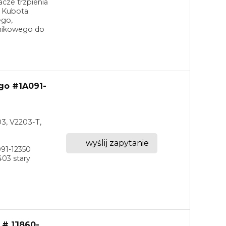
acze trzpienia
 Kubota.
ego,
lnikowego do
go #1A091-
03, V2203-T,
wyślij zapytanie
91-12350
03 stary
 # 1J860-