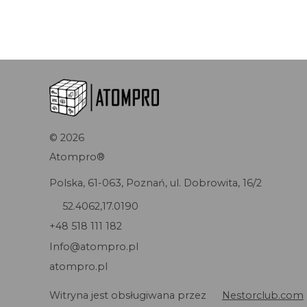
©
2026
Atompro®
Polska, 61-063, Poznań, ul. Dobrowita, 16/2
52.4062,17.0190
+48 518 111 182
Info@atompro.pl
atompro.pl
Witryna jest obsługiwana przez
Nestorclub.com