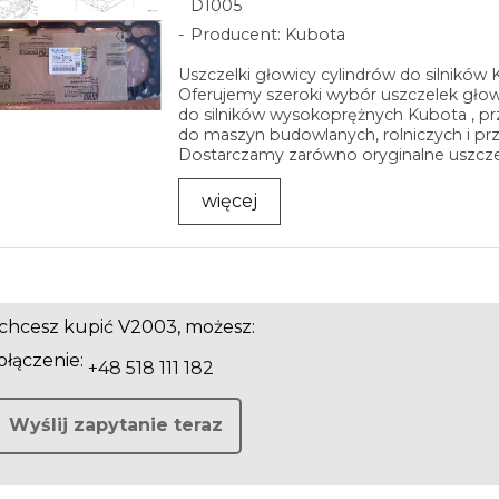
D1005
Producent: Kubota
Uszczelki głowicy cylindrów do silników
Oferujemy szeroki wybór uszczelek głow
do silników wysokoprężnych Kubota , p
do maszyn budowlanych, rolniczych i p
Dostarczamy zarówno oryginalne uszczelk
więcej
i chcesz kupić V2003, możesz:
łączenie:
+48 518 111 182
Wyślij zapytanie teraz