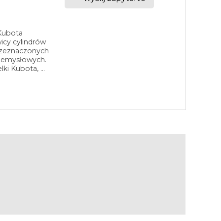
 Kubota
icy cylindrów
rzeznaczonych
rzemysłowych.
i Kubota, ...