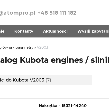
@atompro.pl
+48 518 111 182
nie
Kontakty
Aktualności
Wyślij zapytan
 główna
»
parametry
»
V2003
alog Kubota engines / siln
ści do Kubota V2003
7
Nakrętka - 15021-14240