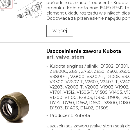
pośrednie rozrządu Producent - Kubota
produktu Koło pośrednie 15469-83512 to
element układu rozrządu w silnikach dies
Odpowiada za przeniesienie napędu po
...
więcej
Uszczelnienie zaworu Kubota
art. valve_stem
Kubota engines / silniki: D1302, D1301,
ZB600C, Z851, Z750, Z650, Z602, Z600
V3800-T, V3800, V3307-T, D1005, V33
V3300, V2607-T, V2607, V2403-T, V240
V2203, V2003-T, V2003, V1903, V1902, 
V1701, V1512, V1505-T, V1505, V1405, V1
V1200, V1100, F2803, D950, D905, D90
D772, D750, D662, D650, D2800, D180
D1503, D1403, D1402, D1305
Producent: Kubota
Uszczelniacz zaworu (valve stem seal) do