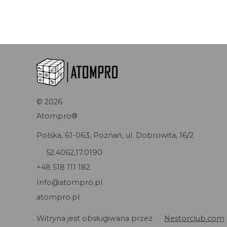
©
2026
Atompro®
Polska, 61-063, Poznań, ul. Dobrowita, 16/2
52.4062,17.0190
+48 518 111 182
Info@atompro.pl
atompro.pl
Witryna jest obsługiwana przez
Nestorclub.com