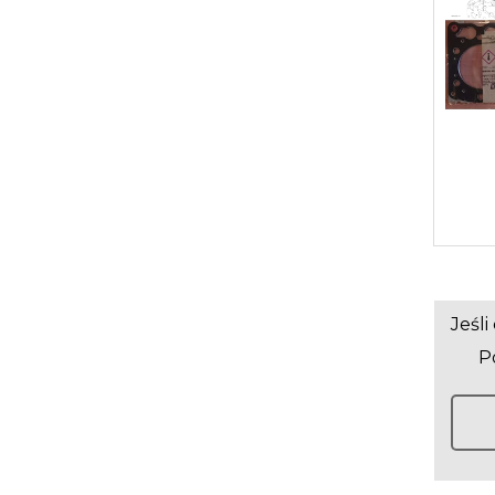
Jeśl
Po