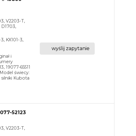
03, V2203-T,
 D1703,
3, KX101-3,
wyślij zapytanie
inał i
Numery
13, 19077-65511
Model świecy:
ilniki Kubota
077-52123
03, V2203-T,