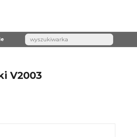
ie
iki V2003