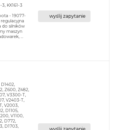
-3, KX161-3
ota - 19077-
wyślij zapytanie
 regulacyjna
do silników
gamy maszyn
dowarek, ...
, D1402,
2, Z600, Z482,
07, V3300-T,
7, V2403-T,
T, V2003,
2, D1105,
1200, V1100,
2, D772,
3, D1703,
wyślij zapytanie