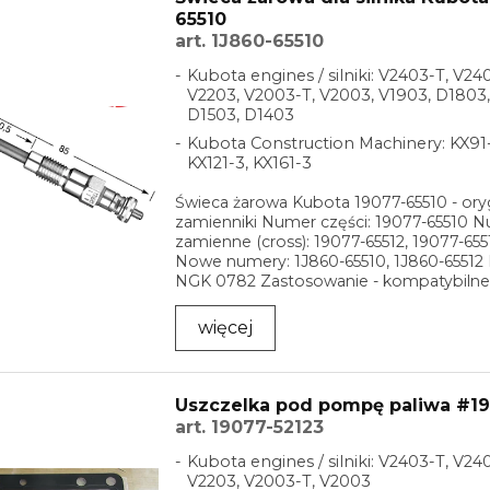
65510
art. 1J860-65510
Kubota engines / silniki: V2403-T, V24
V2203, V2003-T, V2003, V1903, D1803,
D1503, D1403
Kubota Construction Machinery: KX91-
KX121-3, KX161-3
Świeca żarowa Kubota 19077-65510 - oryg
zamienniki Numer części: 19077-65510 
zamienne (cross): 19077-65512, 19077-655
Nowe numery: 1J860-65510, 1J860-65512 
NGK 0782 Zastosowanie - kompatybilne s
...
więcej
Uszczelka pod pompę paliwa #19
art. 19077-52123
Kubota engines / silniki: V2403-T, V24
V2203, V2003-T, V2003