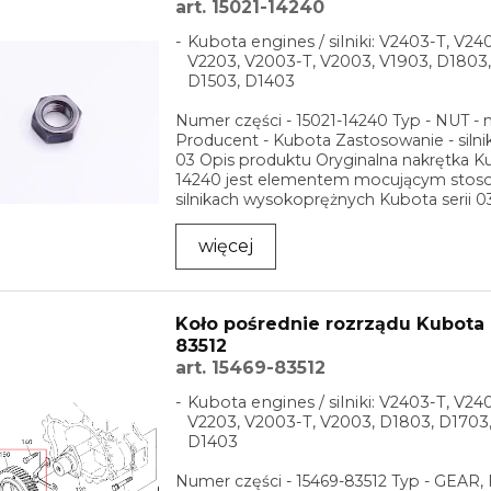
art. 15021-14240
Kubota engines / silniki: V2403-T, V24
V2203, V2003-T, V2003, V1903, D1803,
D1503, D1403
Numer części - 15021-14240 Typ - NUT - 
Producent - Kubota Zastosowanie - silnik
03 Opis produktu Oryginalna nakrętka K
14240 jest elementem mocującym sto
silnikach wysokoprężnych Kubota serii 
...
więcej
Koło pośrednie rozrządu Kubota 
83512
art. 15469-83512
Kubota engines / silniki: V2403-T, V24
V2203, V2003-T, V2003, D1803, D1703,
D1403
Numer części - 15469-83512 Typ - GEAR, 