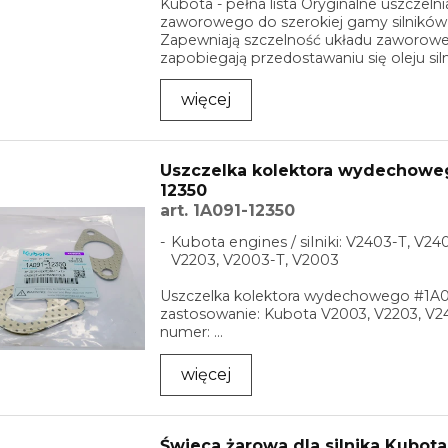
Kubota - pełna lista Oryginalne uszczelni
zaworowego do szerokiej gamy silników
Zapewniają szczelność układu zaworow
zapobiegają przedostawaniu się oleju si
...
więcej
Uszczelka kolektora wydechowe
12350
art. 1A091-12350
Kubota engines / silniki: V2403-T, V24
V2203, V2003-T, V2003
Uszczelka kolektora wydechowego #1A0
zastosowanie: Kubota V2003, V2203, V24
numer: ...
więcej
Świeca żarowa dla silnika Kubota