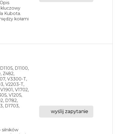
 Opis
 kluczowy
la Kubota.
między kołami
 D1105, D1100,
, Z482,
07, V3300-T,
3, V2203-T,
V1901, V1702,
305, V1205,
2, D782,
3, D1703,
wyślij zapytanie
 silników