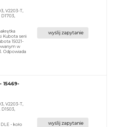
03, V2203-T,
 D1703,
nakrętka
wyślij zapytanie
i Kubota serii
ubota 15021-
sowanym w
03. Odpowiada
- 15469-
03, V2203-T,
 D1503,
wyślij zapytanie
IDLE - koło