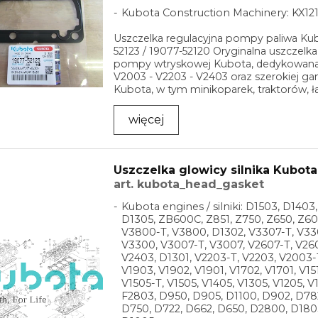
Kubota Construction Machinery: KX121
Uszczelka regulacyjna pompy paliwa Kub
52123 / 19077-52120 Oryginalna uszczelka
pompy wtryskowej Kubota, dedykowana 
V2003 - V2203 - V2403 oraz szerokiej 
Kubota, w tym minikoparek, traktorów, ła
więcej
Uszczelka glowicy silnika Kubota
art. kubota_head_gasket
Kubota engines / silniki: D1503, D1403
D1305, ZB600C, Z851, Z750, Z650, Z60
V3800-T, V3800, D1302, V3307-T, V33
V3300, V3007-T, V3007, V2607-T, V260
V2403, D1301, V2203-T, V2203, V2003-
V1903, V1902, V1901, V1702, V1701, V151
V1505-T, V1505, V1405, V1305, V1205, V
F2803, D950, D905, D1100, D902, D78
D750, D722, D662, D650, D2800, D180