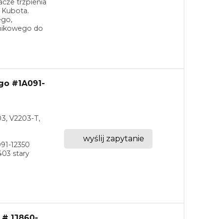
acze trzpienia
 Kubota.
ego,
lnikowego do
go #1A091-
03, V2203-T,
wyślij zapytanie
91-12350
03 stary
 # 1J860-