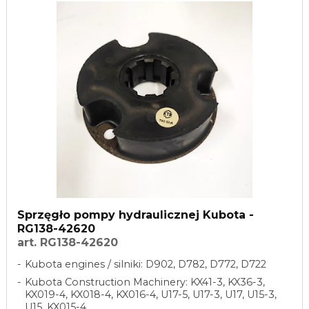
Sprzęgło pompy hydraulicznej Kubota -
RG138-42620
art. RG138-42620
Kubota engines / silniki: D902, D782, D772, D722
Kubota Construction Machinery: KX41-3, KX36-3,
KX019-4, KX018-4, KX016-4, U17-5, U17-3, U17, U15-3,
U15, KX015-4