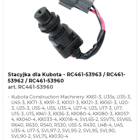
Stacyjka dla Kubota - RC461-53963 / RC461-
53962 / RC461-53960
art. RC461-53960
Kubota Construction Machinery: KX61-3, U35s, U35-3,
U45-3, KX71-3, KX91-3, KX101-3, KX121-3, KX161-3, U20-
3, U25-3, U55-4, U55, U35-4, U27-4, U25, U17-3, U17,
U15-3, U15, KX41-3, KX36-3, KX080-4, KX080-3, KX057-
4, KX040-4, KX033-4, KX018-4, SVL65-2, SSV75, SSV65,
R640, R630, R540, R530, U55-5, R430, U48-4, U45,
U35-4, U17-5, SVL97-2, SVL95-2, SVL95, SVL90,
SVL90-2, SVL75, KX030-4