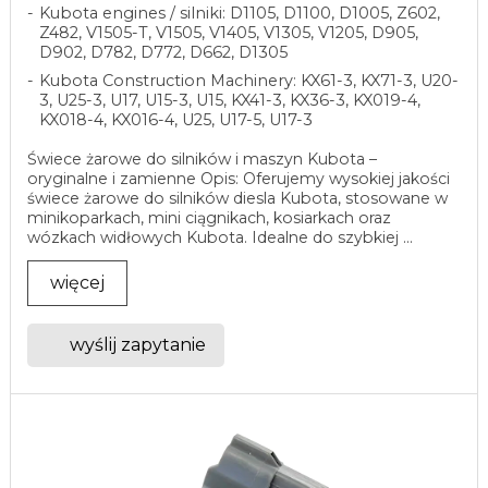
Kubota engines / silniki: D1105, D1100, D1005, Z602,
Z482, V1505-T, V1505, V1405, V1305, V1205, D905,
D902, D782, D772, D662, D1305
Kubota Construction Machinery: KX61-3, KX71-3, U20-
3, U25-3, U17, U15-3, U15, KX41-3, KX36-3, KX019-4,
KX018-4, KX016-4, U25, U17-5, U17-3
Świece żarowe do silników i maszyn Kubota –
oryginalne i zamienne Opis: Oferujemy wysokiej jakości
świece żarowe do silników diesla Kubota, stosowane w
minikoparkach, mini ciągnikach, kosiarkach oraz
wózkach widłowych Kubota. Idealne do szybkiej ...
więcej
wyślij zapytanie