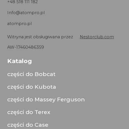
+48 518 111 182
Info@atompro.pl
atompro.pl
Witryna jest obsługiwana przez
Nestorclub.com
AW-17460486359
Katalog
części do Bobcat
części do Kubota
części do Massey Ferguson
części do Terex
części do Case