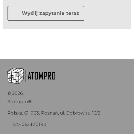
Wyślij zapytanie teraz
©
2026
Atompro®
Polska, 61-063, Poznań, ul. Dobrowita, 16/2
52.4062,17.0190