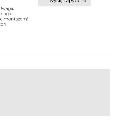
wyślij zapytanie
 Uwaga:
ymaga
ed montażem!
son