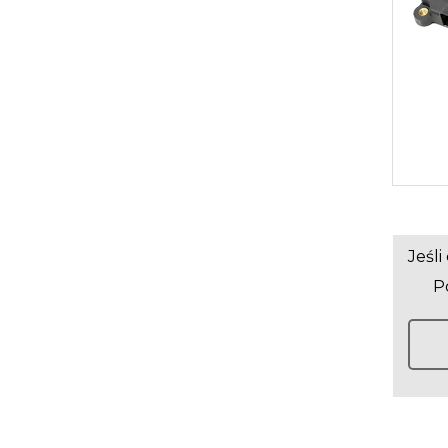
Jeśl
Po