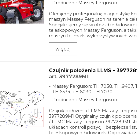
Producent: Massey Ferguson
Oferujemy profesjonalną diagnostykę 
maszyn Massey Ferguson na terenie całej
Specjalizujemy się w obsłudze ładoware
teleskopowych Massey Ferguson, a takż
maszyn tej marki wykorzystywanych w b
rolnictwie i ...
więcej
Czujnik położenia LLMS - 39772
art. 3977289M1
Massey Ferguson: TH.7038, TH.9407, 
TH.6534, TH.6030, TH.7030
Producent: Massey Ferguson
Czujnik położenia LLMS Massey Ferguso
3977289M1 Oryginalny czujnik położeni
/ LLMC Massey Ferguson 3977289M1 s
układach kontroli pozycji i bezpieczeńs
teleskopowych ładowarek. Odpowiada z