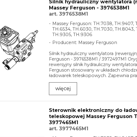
Silnik hydrauliczny wentylatora 
Massey Ferguson - 3976538M1
art. 3976538M1
Massey Ferguson: TH.7038, TH.9407, 
TH.6534, TH.6030, TH.7030, TH.8043, 
TH.9305, TH.9306
Producent: Massey Ferguson
Silnik hydrauliczny wentylatora (rewersyj
Ferguson - 3976538M1 / 3972497M1 Oryg
rewersyjny silnik hydrauliczny wentylato
Ferguson stosowany w układach chłodz
ładowarek teleskopowych. Zapewnia pr
wentylatora w dwóch ...
więcej
Sterownik elektroniczny do łado
teleskopowej Massey Ferguson T
3977465M1
art. 3977465M1