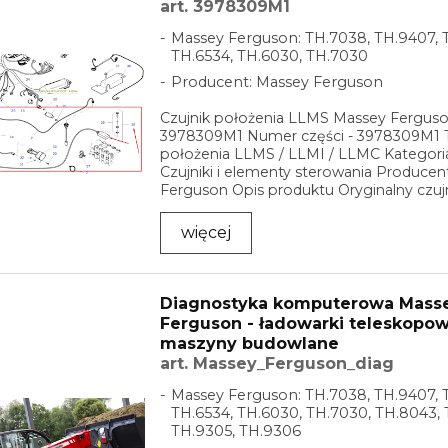
art. 3978309M1
Massey Ferguson: TH.7038, TH.9407, 
TH.6534, TH.6030, TH.7030
Producent: Massey Ferguson
Czujnik położenia LLMS Massey Ferguso
3978309M1 Numer części - 3978309M1 Ty
położenia LLMS / LLMI / LLMC Kategoria 
Czujniki i elementy sterowania Producen
Ferguson Opis produktu Oryginalny czuj
LLMS ...
więcej
Diagnostyka komputerowa Mass
Ferguson - ładowarki teleskopow
maszyny budowlane
art. Massey_Ferguson_diag
Massey Ferguson: TH.7038, TH.9407, 
TH.6534, TH.6030, TH.7030, TH.8043, 
TH.9305, TH.9306