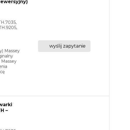
(rewersyjny)
TH.7035,
TH.9205,
wyślij zapytanie
ny) Massey
inalny
ra Massey
enia
acę
warki
H –