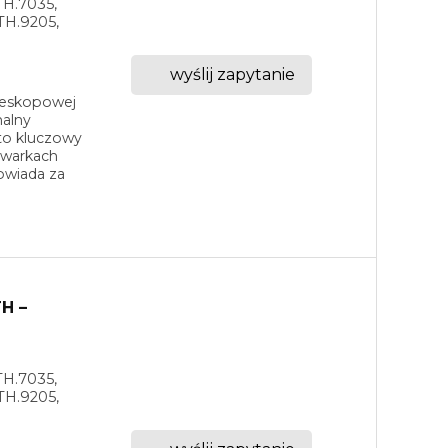
TH.7035,
TH.9205,
wyślij zapytanie
eleskopowej
nalny
to kluczowy
owarkach
owiada za
H –
TH.7035,
TH.9205,