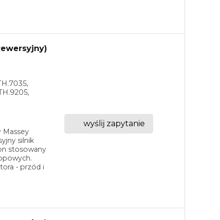
(rewersyjny)
TH.7035,
TH.9205,
wyślij zapytanie
ny Massey
jny silnik
son stosowany
kopowych.
ora - przód i