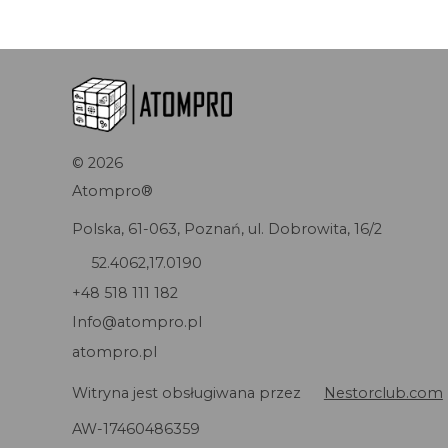
©
2026
Atompro®
Polska, 61-063, Poznań, ul. Dobrowita, 16/2
52.4062,17.0190
+48 518 111 182
Info@atompro.pl
atompro.pl
Witryna jest obsługiwana przez
Nestorclub.com
AW-17460486359