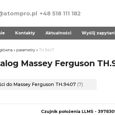
@atompro.pl
+48 518 111 182
nie
Kontakty
Aktualności
Wyślij zapytan
 główna
»
parametry
»
TH.9407
talog Massey Ferguson TH.
ści do Massey Ferguson TH.9407
7
Czujnik położenia LLMS - 39783