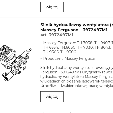
odczyty położenia ...
więcej
Silnik hydrauliczny wentylatora 
Massey Ferguson - 3972497M1
art. 3972497M1
Massey Ferguson: TH.7038, TH.9407, 
TH.6534, TH.6030, TH.7030, TH.8043, 
TH.9305, TH.9306
Producent: Massey Ferguson
Silnik hydrauliczny wentylatora rewersyj
Ferguson - 3972497M1 Oryginalny rewersy
hydrauliczny wentylatora Massey Fergu
w układach chłodzenia ładowarek teles
Umożliwia dwukierunkową pracę wentylat
...
więcej