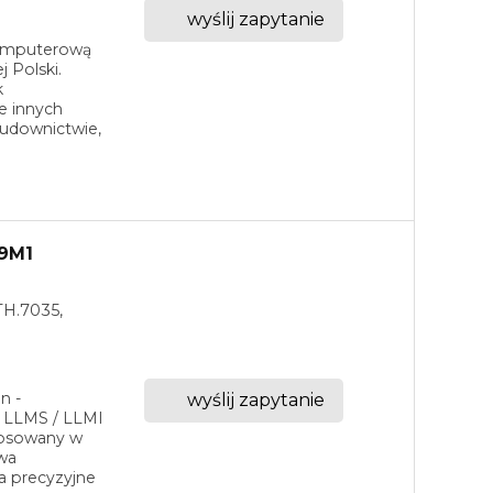
wyślij zapytanie
komputerową
 Polski.
k
e innych
udownictwie,
89M1
TH.7035,
n -
wyślij zapytanie
a LLMS / LLMI
tosowany w
twa
a precyzyjne