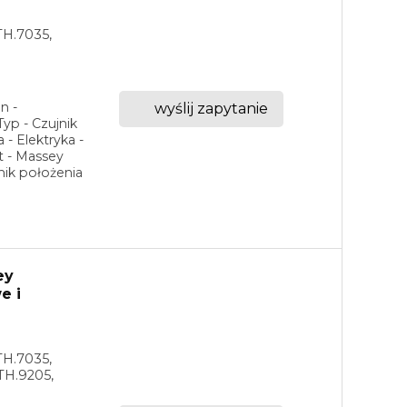
TH.7035,
n -
wyślij zapytanie
p - Czujnik
- Elektryka -
t - Massey
nik położenia
ey
e i
TH.7035,
TH.9205,