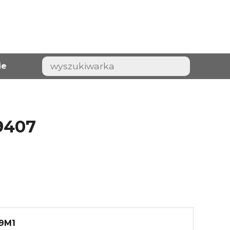
ie
9407
09M1