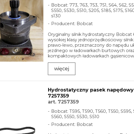
Bobcat: 773, 763, 753, 751, S64, S62, S
S550, S530, S510, S205, S185, S175, S160
s130
Producent: Bobcat
Oryginalny silnik hydrostatyczny Bobcat
wysokiej klasy jednoprzędkościowy silni
prawo-lewo, przeznaczony do napędu u
jezdnego w ładowarkach burtowych ora
kompaktowych ładowarkach gąsienicow
Bobcat. Jest to ...
więcej
Hydrostatyczny pasek napędowy
7257359
art. 7257359
Bobcat: T595, T590, T560, T550, S595, 
S560, S550, S530, S510
Producent: Bobcat