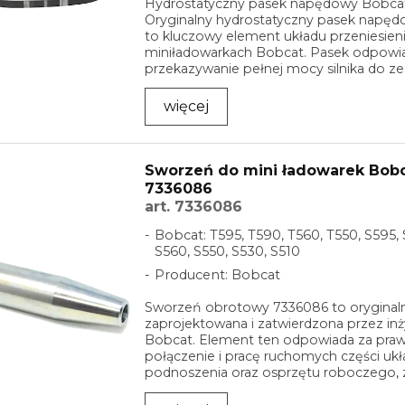
Hydrostatyczny pasek napędowy Bobcat
Oryginalny hydrostatyczny pasek napęd
to kluczowy element układu przeniesien
miniładowarkach Bobcat. Pasek odpowi
przekazywanie pełnej mocy silnika do ze
więcej
Sworzeń do mini ładowarek Bobc
7336086
art. 7336086
Bobcat: T595, T590, T560, T550, S595, 
S560, S550, S530, S510
Producent: Bobcat
Sworzeń obrotowy 7336086 to oryginal
zaprojektowana i zatwierdzona przez in
Bobcat. Element ten odpowiada za pra
połączenie i pracę ruchomych części uk
podnoszenia oraz osprzętu roboczego, 
trwałość, precyzję i ...