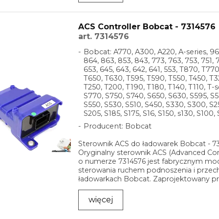
ACS Controller Bobcat - 7314576
art. 7314576
Bobcat: A770, A300, A220, A-series, 96
864, 863, 853, 843, 773, 763, 753, 751, 7
653, 645, 643, 642, 641, 553, T870, T77
T650, T630, T595, T590, T550, T450, T3
T250, T200, T190, T180, T140, T110, T-s
S770, S750, S740, S650, S630, S595, S5
S550, S530, S510, S450, S330, S300, S2
S205, S185, S175, S16, S150, s130, S100, 
Producent: Bobcat
Sterownik ACS do ładowarek Bobcat - 7
Oryginalny sterownik ACS (Advanced Co
o numerze 7314576 jest fabrycznym m
sterowania ruchem podnoszenia i przec
ładowarkach Bobcat. Zaprojektowany p
myślą o wysokiej ...
więcej