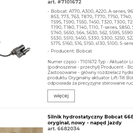
art. #7101672
Bobcat: A770, A300, A220, A-series, 96
853, 773, 763, T870, T770, T750, T740,
T595, T590, T550, T450, T320, T300, T2
T190, T180, T140, T110, T-series, S850,
S740, S650, S64, S630, S62, S595, S590
S530, S510, S450, S330, S300, S250, S2
S175, S160, S16, S150, s130, S100, S-seri
Producent: Bobcat
Numer części - 7101672 Typ - Aktuator Lif
(podnoszenie - przechył) Producent - B
Zastosowanie - główny rozdzielacz hydra
produktu Oryginalny aktuator Lift-Tilt B
odpowiada za precyzyjne sterowanie ru
...
więcej
Silnik hydrostatyczny Bobcat 66
oryginał, nowy - napęd jazdy
art. 6682034