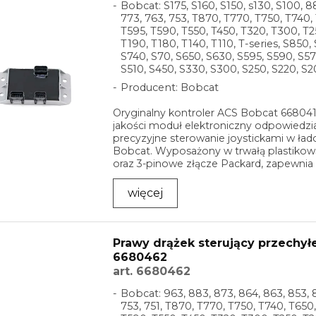
Bobcat: S175, S160, S150, s130, S100, 8
773, 763, 753, T870, T770, T750, T740,
T595, T590, T550, T450, T320, T300, T2
T190, T180, T140, T110, T-series, S850,
S740, S70, S650, S630, S595, S590, S57
S510, S450, S330, S300, S250, S220, S2
Producent: Bobcat
Oryginalny kontroler ACS Bobcat 668041
jakości moduł elektroniczny odpowiedzia
precyzyjne sterowanie joystickami w ła
Bobcat. Wyposażony w trwałą plastik
oraz 3-pinowe złącze Packard, zapewnia 
więcej
Prawy drążek sterujący przechył
6680462
art. 6680462
Bobcat: 963, 883, 873, 864, 863, 853, 
753, 751, T870, T770, T750, T740, T650