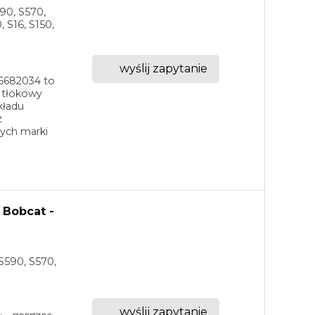
590, S570,
, S16, S150,
wyślij zapytanie
 6682034 to
k tłokowy
kładu
z
ych marki
 Bobcat -
S590, S570,
wyślij zapytanie