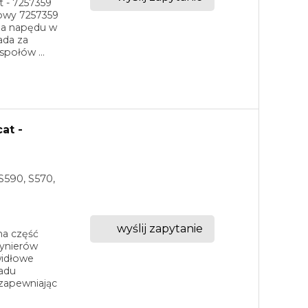
 - 7257359
owy 7257359
ia napędu w
ada za
społów ...
at -
S590, S570,
wyślij zapytanie
na część
żynierów
widłowe
ładu
zapewniając