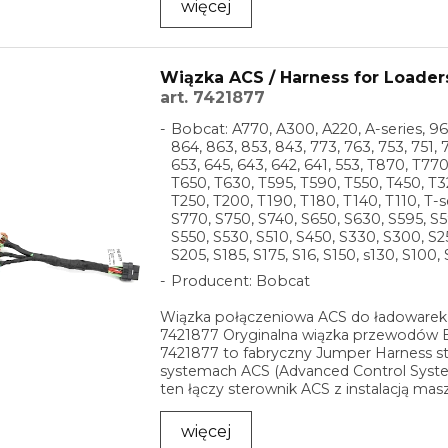
więcej
Wiązka ACS / Harness for Loader
art. 7421877
Bobcat: A770, A300, A220, A-series, 96
864, 863, 853, 843, 773, 763, 753, 751, 7
653, 645, 643, 642, 641, 553, T870, T77
T650, T630, T595, T590, T550, T450, T3
T250, T200, T190, T180, T140, T110, T-s
S770, S750, S740, S650, S630, S595, S5
S550, S530, S510, S450, S330, S300, S2
S205, S185, S175, S16, S150, s130, S100, 
Producent: Bobcat
Wiązka połączeniowa ACS do ładowarek
7421877 Oryginalna wiązka przewodów 
7421877 to fabryczny Jumper Harness 
systemach ACS (Advanced Control Syst
ten łączy sterownik ACS z instalacją mas
zapewniając ...
więcej