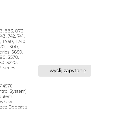
3, 883, 873,
43, 742, 741,
0, T750, T740,
20, T300,
eries, S850,
90, S570,
50, S220,
S-series
wyślij zapytanie
314576
ntrol System)
odułem
hyłu w
rzez Bobcat z