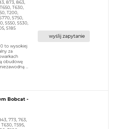
83, 873, 863,
 T650, T630,
50, T200,
 S770, S750,
0, S550, S530,
05, S185
wyślij zapytanie
0 to wysokiej
lny za
dowarkach
ową obudowę
niezawodną ...
em Bobcat -
843, 773, 763,
, T630, T595,