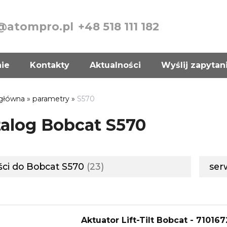
@atompro.pl
+48 518 111 182
nie
Kontakty
Aktualności
Wyślij zapytan
 główna
»
parametry
»
S570
alog Bobcat S570
ści do Bobcat S570
23
ser
Aktuator Lift-Tilt Bobcat - 710167