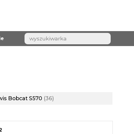
ie
wis Bobcat S570
36
2