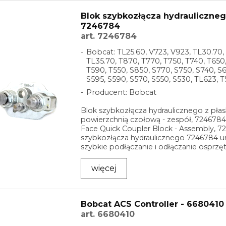
Blok szybkozłącza hydraulicznego
7246784
art. 7246784
Bobcat: TL25.60, V723, V923, TL30.70,
TL35.70, T870, T770, T750, T740, T650,
T590, T550, S850, S770, S750, S740, S
S595, S590, S570, S550, S530, TL623, 
Producent: Bobcat
Blok szybkozłącza hydraulicznego z pła
powierzchnią czołową - zespół, 7246784 
Face Quick Coupler Block - Assembly, 7
szybkozłącza hydraulicznego 7246784 u
szybkie podłączanie i odłączanie osprzę
ładowarkach ...
więcej
Bobcat ACS Controller - 6680410
art. 6680410