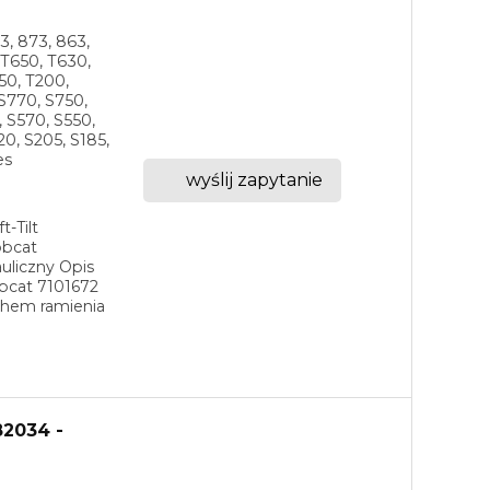
3, 873, 863,
 T650, T630,
50, T200,
 S770, S750,
, S570, S550,
20, S205, S185,
es
wyślij zapytanie
t-Tilt
obcat
uliczny Opis
obcat 7101672
chem ramienia
82034 -