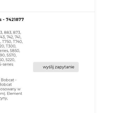
s - 7421877
3, 883, 873,
43, 742, 741,
0, T750, T740,
20, T300,
eries, S850,
90, S570,
50, S220,
S-series
wyślij zapytanie
 Bobcat -
Bobcat
stosowany w
em). Element
zyny,