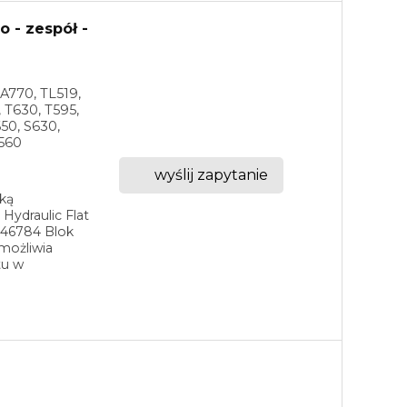
 - zespół -
 A770, TL519,
 T630, T595,
650, S630,
T560
wyślij zapytanie
ską
Hydraulic Flat
246784 Blok
możliwia
tu w