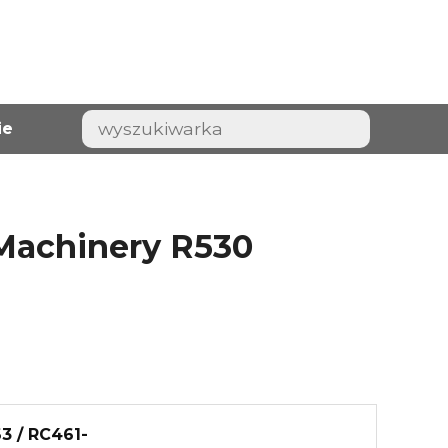
ie
 Machinery R530
3 / RC461-