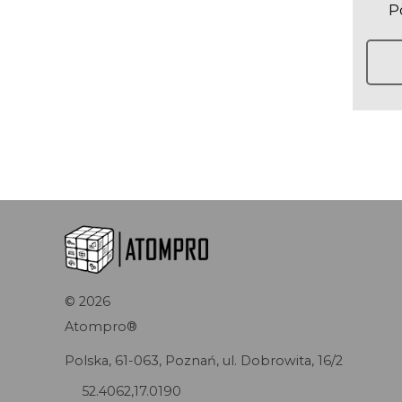
Po
©
2026
Atompro®
Polska, 61-063, Poznań, ul. Dobrowita, 16/2
52.4062,17.0190