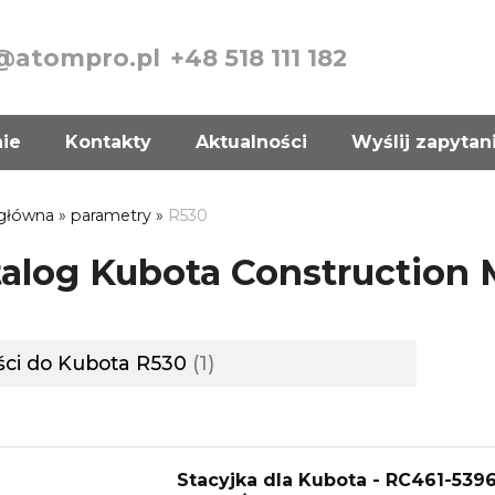
@atompro.pl
+48 518 111 182
nie
Kontakty
Aktualności
Wyślij zapytan
 główna
»
parametry
»
R530
alog Kubota Construction
ści do Kubota R530
1
Stacyjka dla Kubota - RC461-5396