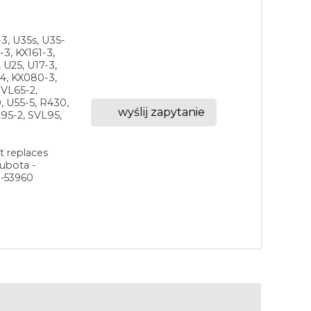
3, U35s, U35-
-3, KX161-3,
 U25, U17-3,
-4, KX080-3,
SVL65-2,
, U55-5, R430,
wyślij zapytanie
L95-2, SVL95,
t replaces
ubota -
1-53960