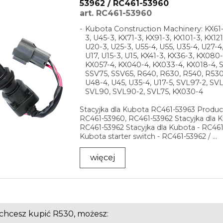
53962 / RC461-53960
art. RC461-53960
Kubota Construction Machinery: KX61-
3, U45-3, KX71-3, KX91-3, KX101-3, KX121
U20-3, U25-3, U55-4, U55, U35-4, U27-4,
U17, U15-3, U15, KX41-3, KX36-3, KX080
KX057-4, KX040-4, KX033-4, KX018-4, 
SSV75, SSV65, R640, R630, R540, R530
U48-4, U45, U35-4, U17-5, SVL97-2, SV
SVL90, SVL90-2, SVL75, KX030-4
Stacyjka dla Kubota RC461-53963 Produc
RC461-53960, RC461-53962 Stacyjka dla K
RC461-53962 Stacyjka dla Kubota - RC46
Kubota starter switch - RC461-53962 / ...
więcej
i chcesz kupić R530, możesz: