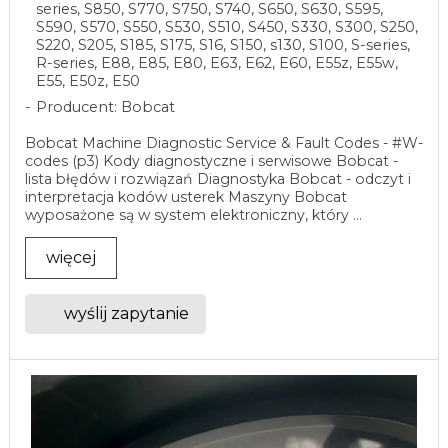
series, S850, S770, S750, S740, S650, S630, S595,
S590, S570, S550, S530, S510, S450, S330, S300, S250,
S220, S205, S185, S175, S16, S150, s130, S100, S-series,
R-series, E88, E85, E80, E63, E62, E60, E55z, E55w,
E55, E50z, E50
Producent: Bobcat
Bobcat Machine Diagnostic Service & Fault Codes - #W-
codes (p3) Kody diagnostyczne i serwisowe Bobcat -
lista błędów i rozwiązań Diagnostyka Bobcat - odczyt i
interpretacja kodów usterek Maszyny Bobcat
wyposażone są w system elektroniczny, który ...
więcej
wyślij zapytanie