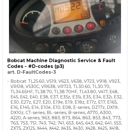
Bobcat Machine Diagnostic Service & Fault
Codes - #D-codes (p3)
art. D-FaultCodes-3
Bobcat: TL25.60, V519, V623, V638, V723, V918, V923,
VR518, V530C, VR638, VR723, TL30.60, TL30.70,
TL34.65HF, TL38.70, TL38.70HF, TL43.80, V417, E48,
E45, E42, E40, E38, E37, E35z, E35i, E35, E34, E32i, E32,
E30, E27z, E27, E20, E19e, E19, E18z, E17z, E17, E165,
E16, E145, E14, E10e, E10, E08, E-series, DZ17z, DX19,
DX10z, CT-series, BL-series, B-series, A770, A300,
A220, A-series, 963, 883, 873, 864, 863, 853, 843, 773,
763, 753, 751, 743, 742, 741, 653, 645, 643, 642, 641, 553,
ZX75, ZX125, X444, X442, X435, X430, X428, X425, X418,