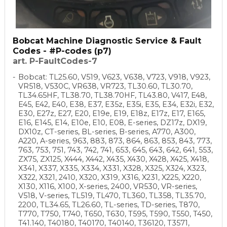
Bobcat Machine Diagnostic Service & Fault
Codes - #P-codes (p7)
art. P-FaultCodes-7
Bobcat: TL25.60, V519, V623, V638, V723, V918, V923,
VR518, V530C, VR638, VR723, TL30.60, TL30.70,
TL34.65HF, TL38.70, TL38.70HF, TL43.80, V417, E48,
E45, E42, E40, E38, E37, E35z, E35i, E35, E34, E32i, E32,
E30, E27z, E27, E20, E19e, E19, E18z, E17z, E17, E165,
E16, E145, E14, E10e, E10, E08, E-series, DZ17z, DX19,
DX10z, CT-series, BL-series, B-series, A770, A300,
A220, A-series, 963, 883, 873, 864, 863, 853, 843, 773,
763, 753, 751, 743, 742, 741, 653, 645, 643, 642, 641, 553,
ZX75, ZX125, X444, X442, X435, X430, X428, X425, X418,
X341, X337, X335, X334, X331, X328, X325, X324, X323,
X322, X321, 2410, X320, X319, X316, X231, X225, X220,
X130, X116, X100, X-series, 2400, VR530, VR-series,
V518, V-series, TL519, TL470, TL360, TL358, TL35.70,
2200, TL34.65, TL26.60, TL-series, TD-series, T870,
T770, T750, T740, T650, T630, T595, T590, T550, T450,
T41.140, T40180, T40170, T40140, T36120, T3571,