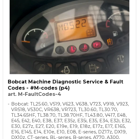
Bobcat Machine Diagnostic Service & Fault
Codes - #M-codes (p4)
art. M-FaultCodes-4
Bobcat: TL25.60, V519, V623, V638, V723, V918, V923,
VR518, V530C, VR638, VR723, TL30.60, TL30.70,
TL34.65HF, TL38.70, TL38.70HF, TL43.80, V417, E48,
E45, E42, E40, E38, E37, E35z, E35i, E35, E34, E32i, E32,
E30, E27z, E27, E20, E19e, E19, E18z, E17z, E17, E165,
E16, E145, E14, E10e, E10, E08, E-series, DZ17z, DX19,
DX10z, CT-series, BL-series, B-series, A770, A300,