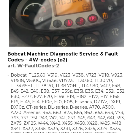
Bobcat Machine Diagnostic Service & Fault
Codes - #W-codes (p2)
art. W-FaultCodes-2
Bobcat: TL25.60, V519, V623, V638, V723, V918, V923,
VR518, V530C, VR638, VR723, TL30.60, TL30.70,
TL34.65HF, TL38.70, TL38.70HF, TL43.80, V417, E48,
E45, E42, E40, E38, E37, E35z, E35i, E35, E34, E32i, E32,
E30, E27z, E27, E20, E19e, E19, E18z, E17z, E17, E165,
E16, E145, E14, E10e, E10, E08, E-series, DZ17z, DX19,
DX10z, CT-series, BL-series, B-series, A770, A300,
A220, A-series, 963, 883, 873, 864, 863, 853, 843, 773,
763, 753, 751, 743, 742, 741, 653, 645, 643, 642, 641, 553,
ZX75, ZX125, X444, X442, X435, X430, X428, X425, X418,
X341, X337, X335, X334, X331, X328, X325, X324, X323,