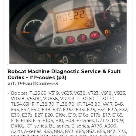
Bobcat Machine Diagnostic Service & Fault
Codes - #P-codes (p3)
art. P-FaultCodes-3
Bobcat: TL25.60, V519, V623, V638, V723, V918, V923,
VR518, V530C, VR638, VR723, TL30.60, TL30.70,
TL34.65HF, TL38.70, TL38.70HF, TL43.80, V417, E48,
E45, E42, E40, E38, E37, E35z, E35i, E35, E34, E32i, E32,
E30, E27z, E27, E20, E19e, E19, E18z, E17z, E17, E165,
E16, E145, E14, E10e, E10, E08, E-series, DZ17z, DX19,
DX10z, CT-series, BL-series, B-series, A770, A300,
A220, A-series, 963, 883, 873, 864, 863, 853, 843, 773,