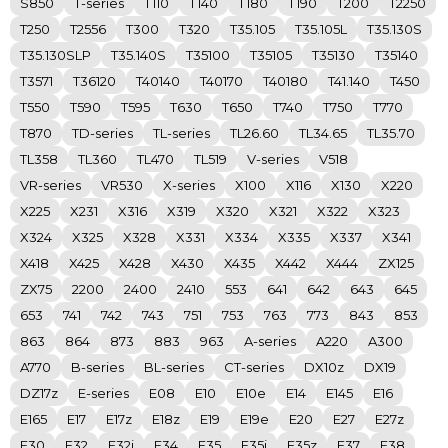
S850
T-series
T110
T140
T180
T190
T200
T2250
T250
T2556
T300
T320
T35.105
T35.105L
T35.130S
T35.130SLP
T35.140S
T35100
T35105
T35130
T35140
T3571
T36120
T40140
T40170
T40180
T41.140
T450
T550
T590
T595
T630
T650
T740
T750
T770
T870
TD-series
TL-series
TL26.60
TL34.65
TL35.70
TL358
TL360
TL470
TL519
V-series
V518
VR-series
VR530
X-series
X100
X116
X130
X220
X225
X231
X316
X319
X320
X321
X322
X323
X324
X325
X328
X331
X334
X335
X337
X341
X418
X425
X428
X430
X435
X442
X444
ZX125
ZX75
2200
2400
2410
553
641
642
643
645
653
741
742
743
751
753
763
773
843
853
863
864
873
883
963
A-series
A220
A300
A770
B-series
BL-series
CT-series
DX10z
DX19
DZ17z
E-series
E08
E10
E10e
E14
E145
E16
E165
E17
E17z
E18z
E19
E19e
E20
E27
E27z
E30
E32
E32i
E34
E35
E35i
E35z
E37
E38