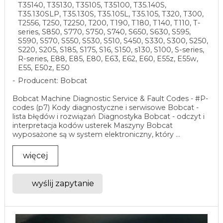
T35140, T35130, T35105, T35100, T35.140S,
T35.130SLP, T35.130S, T35.105L, T35.105, T320, T300,
T2556, T250, T2250, T200, T190, T180, T140, T110, T-
series, S850, S770, S750, S740, S650, S630, S595,
S590, S570, S550, S530, S510, S450, S330, S300, S250,
S220, S205, S185, S175, S16, S150, s130, S100, S-series,
R-series, E88, E85, E80, E63, E62, E60, E55z, E55w,
E55, E50z, E50
Producent: Bobcat
Bobcat Machine Diagnostic Service & Fault Codes - #P-
codes (p7) Kody diagnostyczne i serwisowe Bobcat -
lista błędów i rozwiązań Diagnostyka Bobcat - odczyt i
interpretacja kodów usterek Maszyny Bobcat
wyposażone są w system elektroniczny, który ...
więcej
wyślij zapytanie