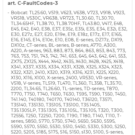
art. C-FaultCodes-3
Bobcat: TL25.60, V519, V623, V638, V723, V918, V923,
VR518, V530C, VR638, VR723, TL30.60, TL30.70,
TL34.65HF, TL38.70, TL38.70HF, TL43.80, V417, E48,
E45, E42, E40, E38, E37, E35z, E35i, E35, E34, E32i, E32,
E30, E27z, E27, E20, E19e, E19, E18z, E17z, E17, E165,
E16, E145, E14, E10e, E10, E08, E-series, DZ17z, DX19,
DX10z, CT-series, BL-series, B-series, A770, A300,
A220, A-series, 963, 883, 873, 864, 863, 853, 843, 773,
763, 753, 751, 743, 742, 741, 653, 645, 643, 642, 641, 553,
ZX75, ZX125, X444, X442, X435, X430, X428, X425, X418,
X341, X337, X335, X334, X331, X328, X325, X324, X323,
X322, X321, 2410, X320, X319, X316, X231, X225, X220,
X130, X116, X100, X-series, 2400, VR530, VR-series,
V518, V-series, TL519, TL470, TL360, TL358, TL35.70,
2200, TL34.65, TL26.60, TL-series, TD-series, T870,
T770, T750, T740, T650, T630, T595, T590, T550, T450,
T41.140, T40180, T40170, T40140, T36120, T3571,
T35140, T35130, T35105, T35100, T35.140S,
T35.130SLP, T35.130S, T35.105L, T35.105, T320, T300,
T2556, T250, T2250, T200, T190, T180, T140, T110, T-
series, S850, S770, S750, S740, S650, S630, S595,
S590, S570, S550, S530, S510, S450, S330, S300, S250,
S220, S205, S185, S175, S16, S150, s130, S100, S-series,