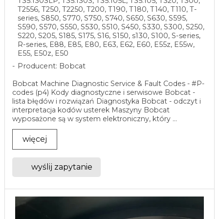
T35.130SLP, T35.130S, T35.105L, T35.105, T320, T300,
T2556, T250, T2250, T200, T190, T180, T140, T110, T-
series, S850, S770, S750, S740, S650, S630, S595,
S590, S570, S550, S530, S510, S450, S330, S300, S250,
S220, S205, S185, S175, S16, S150, s130, S100, S-series,
R-series, E88, E85, E80, E63, E62, E60, E55z, E55w,
E55, E50z, E50
Producent: Bobcat
Bobcat Machine Diagnostic Service & Fault Codes - #P-
codes (p4) Kody diagnostyczne i serwisowe Bobcat -
lista błędów i rozwiązań Diagnostyka Bobcat - odczyt i
interpretacja kodów usterek Maszyny Bobcat
wyposażone są w system elektroniczny, który ...
więcej
wyślij zapytanie