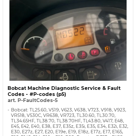
Bobcat Machine Diagnostic Service & Fault
Codes - #P-codes (p5)
art. P-FaultCodes-5
Bobcat: TL25.60, V519, V623, V638, V723, V918, V923,
VR518, V530C, VR638, VR723, TL30.60, TL30.70,
TL34.65HF, TL38.70, TL38.70HF, TL43.80, V417, E48,
E45, E42, E40, E38, E37, E35z, E35i, E35, E34, E32i, E32,
E30, E27z, E27, E20, E19e, E19, E18z, E17z, E17, E165,