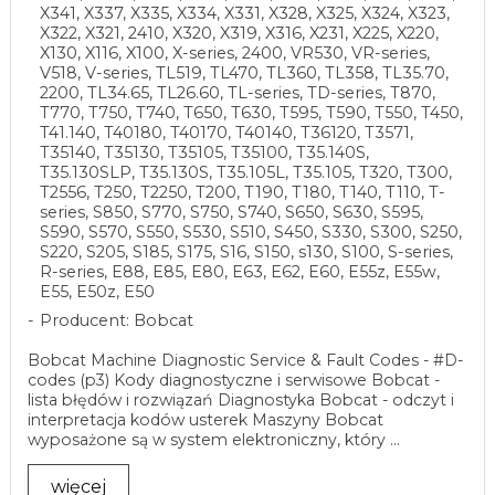
X341, X337, X335, X334, X331, X328, X325, X324, X323,
X322, X321, 2410, X320, X319, X316, X231, X225, X220,
X130, X116, X100, X-series, 2400, VR530, VR-series,
V518, V-series, TL519, TL470, TL360, TL358, TL35.70,
2200, TL34.65, TL26.60, TL-series, TD-series, T870,
T770, T750, T740, T650, T630, T595, T590, T550, T450,
T41.140, T40180, T40170, T40140, T36120, T3571,
T35140, T35130, T35105, T35100, T35.140S,
T35.130SLP, T35.130S, T35.105L, T35.105, T320, T300,
T2556, T250, T2250, T200, T190, T180, T140, T110, T-
series, S850, S770, S750, S740, S650, S630, S595,
S590, S570, S550, S530, S510, S450, S330, S300, S250,
S220, S205, S185, S175, S16, S150, s130, S100, S-series,
R-series, E88, E85, E80, E63, E62, E60, E55z, E55w,
E55, E50z, E50
Producent: Bobcat
Bobcat Machine Diagnostic Service & Fault Codes - #D-
codes (p3) Kody diagnostyczne i serwisowe Bobcat -
lista błędów i rozwiązań Diagnostyka Bobcat - odczyt i
interpretacja kodów usterek Maszyny Bobcat
wyposażone są w system elektroniczny, który ...
więcej