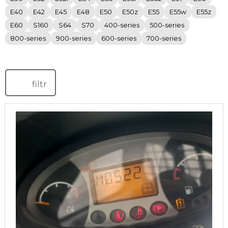
E40
E42
E45
E48
E50
E50z
E55
E55w
E55z
E60
S160
S64
S70
400-series
500-series
800-series
900-series
600-series
700-series
filtr