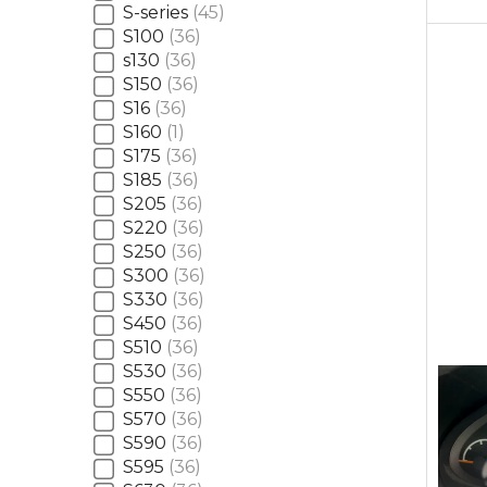
S-series
45
S100
36
s130
36
S150
36
S16
36
S160
1
S175
36
S185
36
S205
36
S220
36
S250
36
S300
36
S330
36
S450
36
S510
36
S530
36
S550
36
S570
36
S590
36
S595
36