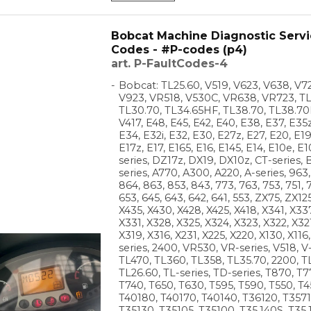
Bobcat Machine Diagnostic Servi
Codes - #P-codes (p4)
art. P-FaultCodes-4
Bobcat: TL25.60, V519, V623, V638, V72
V923, VR518, V530C, VR638, VR723, TL
TL30.70, TL34.65HF, TL38.70, TL38.70
V417, E48, E45, E42, E40, E38, E37, E35z
E34, E32i, E32, E30, E27z, E27, E20, E19
E17z, E17, E165, E16, E145, E14, E10e, E1
series, DZ17z, DX19, DX10z, CT-series, 
series, A770, A300, A220, A-series, 963
864, 863, 853, 843, 773, 763, 753, 751, 7
653, 645, 643, 642, 641, 553, ZX75, ZX12
X435, X430, X428, X425, X418, X341, X33
X331, X328, X325, X324, X323, X322, X32
X319, X316, X231, X225, X220, X130, X116,
series, 2400, VR530, VR-series, V518, V-
TL470, TL360, TL358, TL35.70, 2200, T
TL26.60, TL-series, TD-series, T870, T7
T740, T650, T630, T595, T590, T550, T45
T40180, T40170, T40140, T36120, T3571
T35130, T35105, T35100, T35.140S, T35