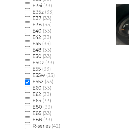
E35i
33
E35z
33
E37
33
E38
33
E40
33
E42
33
E45
33
E48
33
E50
33
E50z
33
E55
33
E55w
33
E55z
33
E60
33
E62
33
E63
33
E80
33
E85
33
E88
33
R-series
42