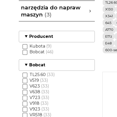
TL26.6
samochody używane
Pokaż wszystkie
narzędzia do napraw
X130
maszyn
3
X341
645
narzędzia do napraw maszyn
FORCE tools
Pokaż wszystkie
A770
Producent
E17z
E48
Kubota
9
600-se
Bobcat
46
Bobcat
TL25.60
33
V519
33
V623
33
V638
33
V723
33
V918
33
V923
33
VR518
33