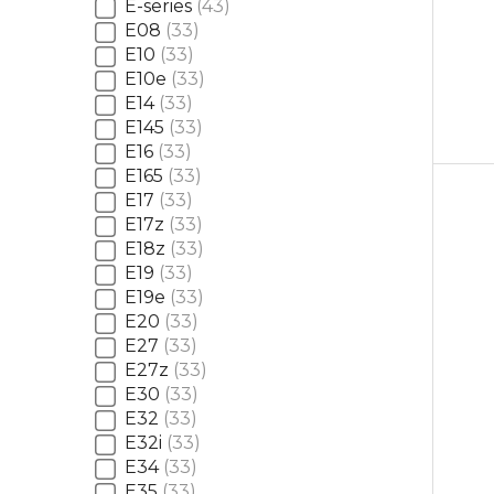
E-series
43
E08
33
E10
33
E10e
33
E14
33
E145
33
E16
33
E165
33
E17
33
E17z
33
E18z
33
E19
33
E19e
33
E20
33
E27
33
E27z
33
E30
33
E32
33
E32i
33
E34
33
E35
33