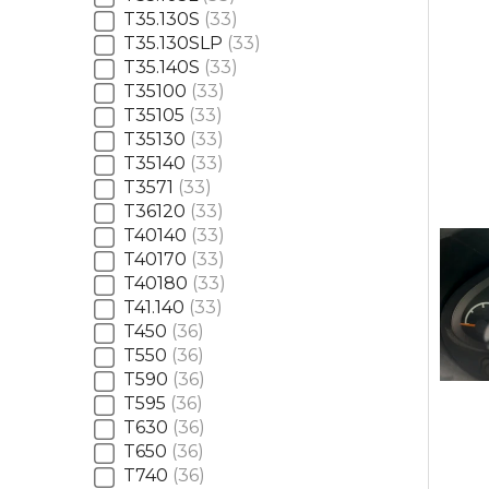
T35.130S
33
T35.130SLP
33
T35.140S
33
T35100
33
T35105
33
T35130
33
T35140
33
T3571
33
T36120
33
T40140
33
T40170
33
T40180
33
T41.140
33
T450
36
T550
36
T590
36
T595
36
T630
36
T650
36
T740
36