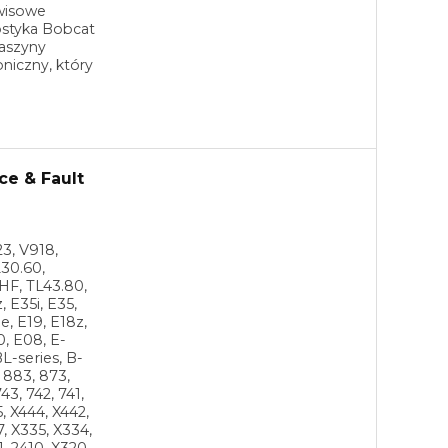
rwisowe
ostyka Bobcat
Maszyny
niczny, który
ce & Fault
3, V918,
30.60,
HF, TL43.80,
, E35i, E35,
e, E19, E18z,
0, E08, E-
BL-series, B-
, 883, 873,
43, 742, 741,
5, X444, X442,
7, X335, X334,
1, 2410, X320,