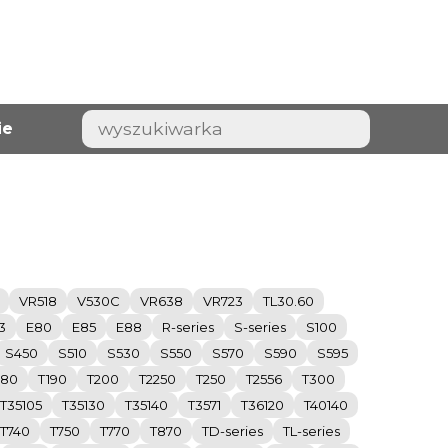
ie
VR518
V530C
VR638
VR723
TL30.60
3
E80
E85
E88
R-series
S-series
S100
S450
S510
S530
S550
S570
S590
S595
180
T190
T200
T2250
T250
T2556
T300
T35105
T35130
T35140
T3571
T36120
T40140
T740
T750
T770
T870
TD-series
TL-series