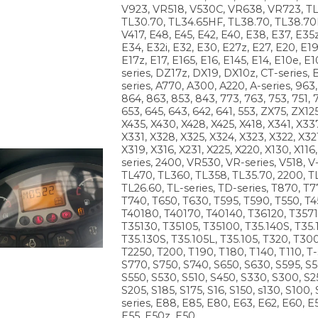
V923, VR518, V530C, VR638, VR723, TL
TL30.70, TL34.65HF, TL38.70, TL38.70
V417, E48, E45, E42, E40, E38, E37, E35z
E34, E32i, E32, E30, E27z, E27, E20, E19
E17z, E17, E165, E16, E145, E14, E10e, E1
series, DZ17z, DX19, DX10z, CT-series, 
series, A770, A300, A220, A-series, 963
864, 863, 853, 843, 773, 763, 753, 751, 7
653, 645, 643, 642, 641, 553, ZX75, ZX12
X435, X430, X428, X425, X418, X341, X33
X331, X328, X325, X324, X323, X322, X32
X319, X316, X231, X225, X220, X130, X116,
series, 2400, VR530, VR-series, V518, V-
TL470, TL360, TL358, TL35.70, 2200, T
TL26.60, TL-series, TD-series, T870, T7
T740, T650, T630, T595, T590, T550, T45
T40180, T40170, T40140, T36120, T3571
T35130, T35105, T35100, T35.140S, T35
T35.130S, T35.105L, T35.105, T320, T300
T2250, T200, T190, T180, T140, T110, T-
S770, S750, S740, S650, S630, S595, S5
S550, S530, S510, S450, S330, S300, S2
S205, S185, S175, S16, S150, s130, S100, 
series, E88, E85, E80, E63, E62, E60, E
E55, E50z, E50