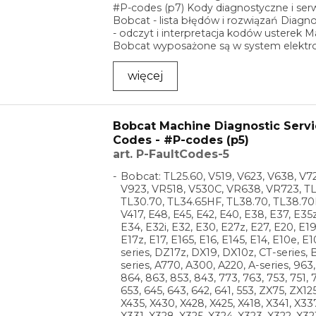
#P-codes (p7) Kody diagnostyczne i se
Bobcat - lista błędów i rozwiązań Diagn
- odczyt i interpretacja kodów usterek 
Bobcat wyposażone są w system elektro
...
więcej
Bobcat Machine Diagnostic Servi
Codes - #P-codes (p5)
art. P-FaultCodes-5
Bobcat: TL25.60, V519, V623, V638, V72
V923, VR518, V530C, VR638, VR723, TL
TL30.70, TL34.65HF, TL38.70, TL38.70
V417, E48, E45, E42, E40, E38, E37, E35z
E34, E32i, E32, E30, E27z, E27, E20, E19
E17z, E17, E165, E16, E145, E14, E10e, E1
series, DZ17z, DX19, DX10z, CT-series, 
series, A770, A300, A220, A-series, 963
864, 863, 853, 843, 773, 763, 753, 751, 7
653, 645, 643, 642, 641, 553, ZX75, ZX12
X435, X430, X428, X425, X418, X341, X33
X331, X328, X325, X324, X323, X322, X32