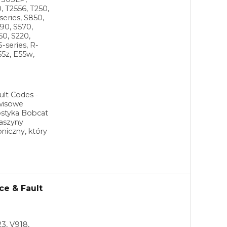
, T2556, T250,
series, S850,
90, S570,
50, S220,
S-series, R-
55z, E55w,
ult Codes -
rwisowe
ostyka Bobcat
Maszyny
niczny, który
ce & Fault
3, V918,