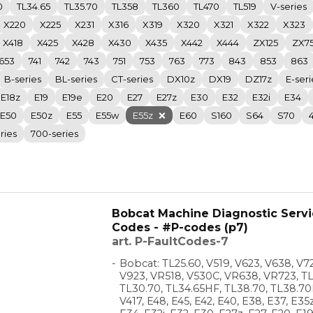
0
TL34.65
TL35.70
TL358
TL360
TL470
TL519
V-series
X220
X225
X231
X316
X319
X320
X321
X322
X323
X418
X425
X428
X430
X435
X442
X444
ZX125
ZX7
653
741
742
743
751
753
763
773
843
853
863
B-series
BL-series
CT-series
DX10z
DX19
DZ17z
E-seri
E18z
E19
E19e
E20
E27
E27z
E30
E32
E32i
E34
E50
E50z
E55
E55w
E55z
E60
S160
S64
S70
ries
700-series
Bobcat Machine Diagnostic Servi
Codes - #P-codes (p7)
art. P-FaultCodes-7
Bobcat: TL25.60, V519, V623, V638, V72
V923, VR518, V530C, VR638, VR723, TL
TL30.70, TL34.65HF, TL38.70, TL38.70
V417, E48, E45, E42, E40, E38, E37, E35z