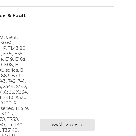
ce & Fault
3, V918,
30.60,
HF, TL43.80,
, E35i, E35,
e, E19, E18z,
0, E08, E-
BL-series, B-
, 883, 873,
43, 742, 741,
5, X444, X442,
7, X335, X334,
1, 2410, X320,
 X100, X-
series, TL519,
L34.65,
70, T750,
wyślij zapytanie
0, T41.140,
, T35140,
.130SLP,