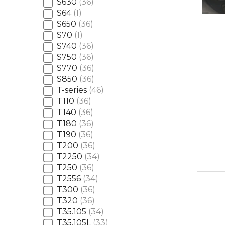
S630
36
S64
1
S650
36
S70
1
S740
36
S750
36
S770
36
S850
36
T-series
46
T110
36
T140
36
T180
36
T190
36
T200
36
T2250
34
T250
36
T2556
34
T300
36
T320
36
T35.105
34
T35.105L
33