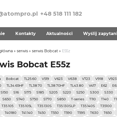
@atompro.pl
+48 518 111 182
nie
Kontakty
Aktualności
Wyślij zapytan
 główna
»
serwis
»
serwis Bobcat
»
E55z
wis Bobcat E55z
a
Bobcat
TL25.60
V519
V623
V638
V723
V918
V923
0
TL34.65HF
TL38.70
TL38.70HF
TL43.80
V417
E62
E6
S150
S16
S175
S185
S205
S220
S250
S300
S330
S650
S740
S750
S770
S850
T-series
T110
T140
T
T35.105
T35.105L
T35.130S
T35.130SLP
T35.140S
T35100
T40180
T41.140
T450
T550
T590
T595
T630
T650