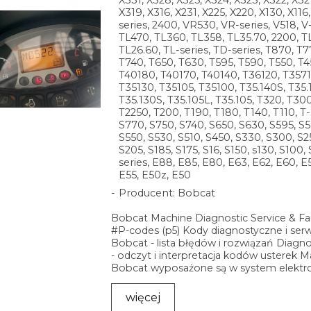
X319, X316, X231, X225, X220, X130, X116,
series, 2400, VR530, VR-series, V518, V-
TL470, TL360, TL358, TL35.70, 2200, T
TL26.60, TL-series, TD-series, T870, T7
T740, T650, T630, T595, T590, T550, T45
T40180, T40170, T40140, T36120, T3571
T35130, T35105, T35100, T35.140S, T35
T35.130S, T35.105L, T35.105, T320, T300
T2250, T200, T190, T180, T140, T110, T-
S770, S750, S740, S650, S630, S595, S5
S550, S530, S510, S450, S330, S300, S2
S205, S185, S175, S16, S150, s130, S100, 
series, E88, E85, E80, E63, E62, E60, E
E55, E50z, E50
Producent: Bobcat
Bobcat Machine Diagnostic Service & Fa
#P-codes (p5) Kody diagnostyczne i ser
Bobcat - lista błędów i rozwiązań Diagn
- odczyt i interpretacja kodów usterek 
Bobcat wyposażone są w system elektro
...
więcej