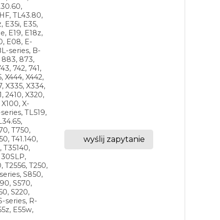
30.60,
HF, TL43.80,
, E35i, E35,
e, E19, E18z,
0, E08, E-
BL-series, B-
, 883, 873,
43, 742, 741,
5, X444, X442,
7, X335, X334,
1, 2410, X320,
 X100, X-
series, TL519,
L34.65,
70, T750,
wyślij zapytanie
0, T41.140,
, T35140,
.130SLP,
, T2556, T250,
series, S850,
90, S570,
50, S220,
S-series, R-
55z, E55w,