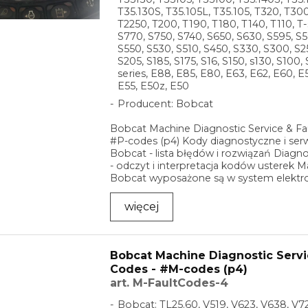
T35.130S, T35.105L, T35.105, T320, T300
T2250, T200, T190, T180, T140, T110, T-
S770, S750, S740, S650, S630, S595, S5
S550, S530, S510, S450, S330, S300, S2
S205, S185, S175, S16, S150, s130, S100, 
series, E88, E85, E80, E63, E62, E60, E
E55, E50z, E50
Producent: Bobcat
Bobcat Machine Diagnostic Service & Fa
#P-codes (p4) Kody diagnostyczne i se
Bobcat - lista błędów i rozwiązań Diagn
- odczyt i interpretacja kodów usterek 
Bobcat wyposażone są w system elektro
...
więcej
Bobcat Machine Diagnostic Servi
Codes - #M-codes (p4)
art. M-FaultCodes-4
Bobcat: TL25.60, V519, V623, V638, V72