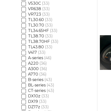
V530C
33
VR638
33
VR723
33
TL30.60
33
TL30.70
33
TL34.65HF
33
TL38.70
33
TL38.70HF
33
TL43.80
33
V417
33
A-series
46
A220
36
A300
36
A770
36
B-series
43
BL-series
43
CT-series
43
DX10z
33
DX19
33
DZ17z
33