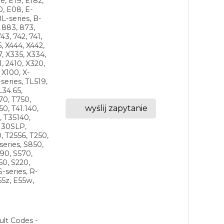
e, E19, E18z,
0, E08, E-
BL-series, B-
, 883, 873,
43, 742, 741,
5, X444, X442,
7, X335, X334,
1, 2410, X320,
 X100, X-
series, TL519,
L34.65,
70, T750,
wyślij zapytanie
0, T41.140,
, T35140,
.130SLP,
, T2556, T250,
series, S850,
90, S570,
50, S220,
S-series, R-
55z, E55w,
ult Codes -