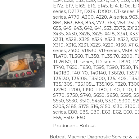
E34, E32i, E32, E30, E27z, E27, E20, E19
E17z, E17, E165, E16, E145, E14, E10e, E1
series, DZ17z, DX19, DX10z, CT-series, 
series, A770, A300, A220, A-series, 963
864, 863, 853, 843, 773, 763, 753, 751, 7
653, 645, 643, 642, 641, 553, ZX75, ZX12
X435, X430, X428, X425, X418, X341, X33
X331, X328, X325, X324, X323, X322, X32
X319, X316, X231, X225, X220, X130, X116,
series, 2400, VR530, VR-series, V518, V-
TL470, TL360, TL358, TL35.70, 2200, T
TL26.60, TL-series, TD-series, T870, T7
T740, T650, T630, T595, T590, T550, T45
T40180, T40170, T40140, T36120, T3571
T35130, T35105, T35100, T35.140S, T35
T35.130S, T35.105L, T35.105, T320, T300
T2250, T200, T190, T180, T140, T110, T-
S770, S750, S740, S650, S630, S595, S5
S550, S530, S510, S450, S330, S300, S2
S205, S185, S175, S16, S150, s130, S100, 
series, E88, E85, E80, E63, E62, E60, E
E55, E50z, E50
Producent: Bobcat
Bobcat Machine Diagnostic Service & Fa