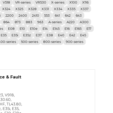
V518
VR-series
VR530
X-series
X100
X116
X324
X325
X328
X331
X334
X335
X337
5
2200
2400
2410
553
641
642
643
864
873
883
963
A-series
A220
A300
es
E08
E10
E10e
E14
E145
E16
E165
E17
E35
E35i
E35z
E37
E38
E40
E42
E45
400-series
500-series
800-series
900-series
ce & Fault
3, V918,
30.60,
HF, TL43.80,
, E35i, E35,