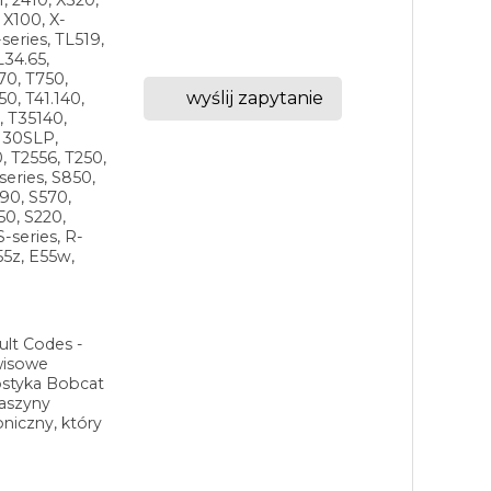
 X100, X-
series, TL519,
L34.65,
70, T750,
wyślij zapytanie
0, T41.140,
, T35140,
.130SLP,
, T2556, T250,
series, S850,
90, S570,
50, S220,
S-series, R-
55z, E55w,
ult Codes -
wisowe
ostyka Bobcat
Maszyny
niczny, który