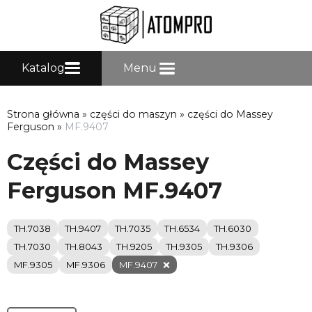
Katalog
Menu
Strona główna
»
części do maszyn
»
części do Massey
Ferguson
»
MF.9407
Części do Massey
Ferguson MF.9407
TH.7038
TH.9407
TH.7035
TH.6534
TH.6030
TH.7030
TH.8043
TH.9205
TH.9305
TH.9306
MF.9305
MF.9306
MF.9407