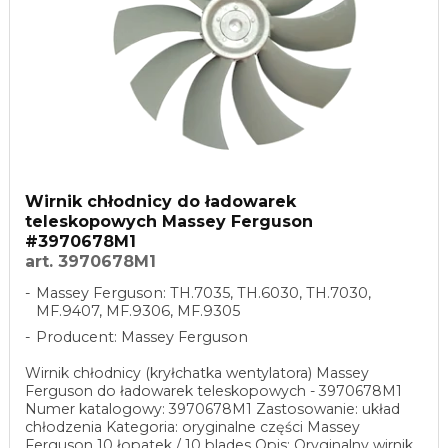
Wirnik chłodnicy do ładowarek
teleskopowych Massey Ferguson
#3970678M1
art. 3970678M1
Massey Ferguson: TH.7035, TH.6030, TH.7030,
MF.9407, MF.9306, MF.9305
Producent: Massey Ferguson
Wirnik chłodnicy (kryłchatka wentylatora) Massey
Ferguson do ładowarek teleskopowych - 3970678M1
Numer katalogowy: 3970678M1 Zastosowanie: układ
chłodzenia Kategoria: oryginalne części Massey
Ferguson 10 łopatek / 10 blades Opis: Oryginalny wirnik