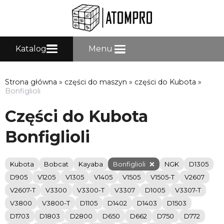
Katalog
Menu
Strona główna
»
części do maszyn
»
części do Kubota
»
Bonfiglioli
Części do Kubota
Bonfiglioli
Kubota
Bobcat
Kayaba
Bonfiglioli
NGK
D1305
D905
V1205
V1305
V1405
V1505
V1505-T
V2607
V2607-T
V3300
V3300-T
V3307
D1005
V3307-T
V3800
V3800-T
D1105
D1402
D1403
D1503
D1703
D1803
D2800
D650
D662
D750
D772