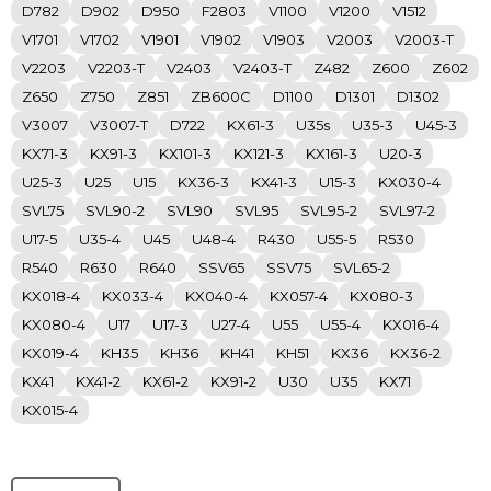
D782
D902
D950
F2803
V1100
V1200
V1512
V1701
V1702
V1901
V1902
V1903
V2003
V2003-T
V2203
V2203-T
V2403
V2403-T
Z482
Z600
Z602
Z650
Z750
Z851
ZB600C
D1100
D1301
D1302
V3007
V3007-T
D722
KX61-3
U35s
U35-3
U45-3
KX71-3
KX91-3
KX101-3
KX121-3
KX161-3
U20-3
U25-3
U25
U15
KX36-3
KX41-3
U15-3
KX030-4
SVL75
SVL90-2
SVL90
SVL95
SVL95-2
SVL97-2
U17-5
U35-4
U45
U48-4
R430
U55-5
R530
R540
R630
R640
SSV65
SSV75
SVL65-2
KX018-4
KX033-4
KX040-4
KX057-4
KX080-3
KX080-4
U17
U17-3
U27-4
U55
U55-4
KX016-4
KX019-4
KH35
KH36
KH41
KH51
KX36
KX36-2
KX41
KX41-2
KX61-2
KX91-2
U30
U35
KX71
KX015-4