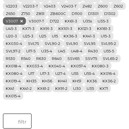
V2203
V2203-T
V2403
V2403-T
Z482
Z600
Z602
Z650
Z750
Z851
ZB600C
D1100
D1301
D1302
V3007
V3007-T
D722
KX61-3
U35s
U35-3
U45-3
KX71-3
KX91-3
KX101-3
KX121-3
KX161-3
U20-3
U25-3
U25
U15
KX36-3
KX41-3
U15-3
KX030-4
SVL75
SVL90-2
SVL90
SVL95
SVL95-2
SVL97-2
U17-5
U35-4
U45
U48-4
R430
U55-5
R530
R540
R630
R640
SSV65
SSV75
SVL65-2
KX018-4
KX033-4
KX040-4
KX057-4
KX080-3
KX080-4
U17
U17-3
U27-4
U55
U55-4
KX016-4
KX019-4
KH35
KH36
KH41
KH51
KX36
KX36-2
KX41
KX41-2
KX61-2
KX91-2
U30
U35
KX71
KX015-4
filtr