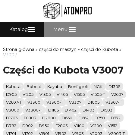
Katalog
Menu
Strona główna
»
części do maszyn
»
części do Kubota
»
V3007
Części do Kubota V3007
Kubota
Bobcat
Kayaba
Bonfiglioli
NGK
D1305
D905
V1205
V1305
V1405
V1505
V1505-T
V2607
V2607-T
V3300
V3300-T
V3307
D1005
V3307-T
V3800
V3800-T
D1105
D1402
D1403
D1503
D1703
D1803
D2800
D650
D662
D750
D772
D782
D902
D950
F2803
V1100
V1200
V1512
V1701
V1702
V1901
V1902
V1903
V2003
V2003-T