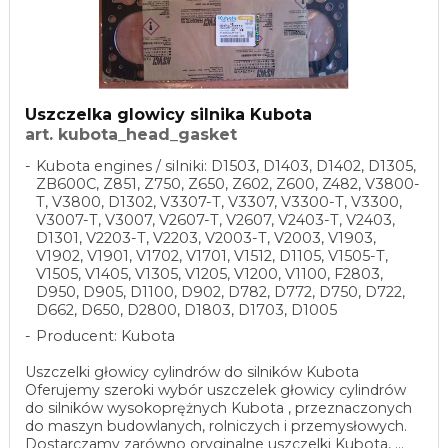
Uszczelka glowicy silnika Kubota
art. kubota_head_gasket
Kubota engines / silniki: D1503, D1403, D1402, D1305,
ZB600C, Z851, Z750, Z650, Z602, Z600, Z482, V3800-
T, V3800, D1302, V3307-T, V3307, V3300-T, V3300,
V3007-T, V3007, V2607-T, V2607, V2403-T, V2403,
D1301, V2203-T, V2203, V2003-T, V2003, V1903,
V1902, V1901, V1702, V1701, V1512, D1105, V1505-T,
V1505, V1405, V1305, V1205, V1200, V1100, F2803,
D950, D905, D1100, D902, D782, D772, D750, D722,
D662, D650, D2800, D1803, D1703, D1005
Producent: Kubota
Uszczelki głowicy cylindrów do silników Kubota
Oferujemy szeroki wybór uszczelek głowicy cylindrów
do silników wysokoprężnych Kubota , przeznaczonych
do maszyn budowlanych, rolniczych i przemysłowych.
Dostarczamy zarówno oryginalne uszczelki Kubota, ...