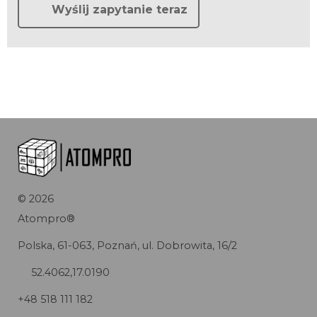
Wyślij zapytanie teraz
©
2026
Atompro®
Polska, 61-063, Poznań, ul. Dobrowita, 16/2
52.4062,17.0190
+48 518 111 182