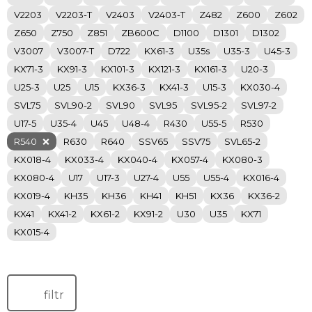
V2203
V2203-T
V2403
V2403-T
Z482
Z600
Z602
Z650
Z750
Z851
ZB600C
D1100
D1301
D1302
V3007
V3007-T
D722
KX61-3
U35s
U35-3
U45-3
KX71-3
KX91-3
KX101-3
KX121-3
KX161-3
U20-3
U25-3
U25
U15
KX36-3
KX41-3
U15-3
KX030-4
SVL75
SVL90-2
SVL90
SVL95
SVL95-2
SVL97-2
U17-5
U35-4
U45
U48-4
R430
U55-5
R530
R540
R630
R640
SSV65
SSV75
SVL65-2
KX018-4
KX033-4
KX040-4
KX057-4
KX080-3
KX080-4
U17
U17-3
U27-4
U55
U55-4
KX016-4
KX019-4
KH35
KH36
KH41
KH51
KX36
KX36-2
KX41
KX41-2
KX61-2
KX91-2
U30
U35
KX71
KX015-4
filtr