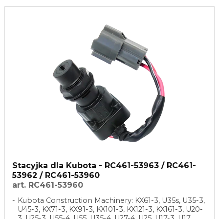
Stacyjka dla Kubota - RC461-53963 / RC461-
53962 / RC461-53960
art. RC461-53960
Kubota Construction Machinery: KX61-3, U35s, U35-3,
U45-3, KX71-3, KX91-3, KX101-3, KX121-3, KX161-3, U20-
3, U25-3, U55-4, U55, U35-4, U27-4, U25, U17-3, U17,