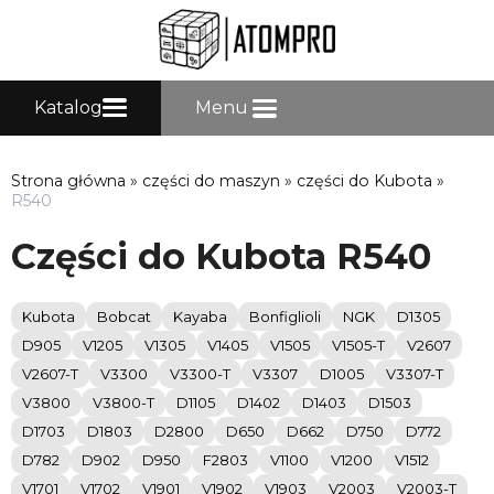
Katalog
Menu
Strona główna
»
części do maszyn
»
części do Kubota
»
R540
Części do Kubota R540
Kubota
Bobcat
Kayaba
Bonfiglioli
NGK
D1305
D905
V1205
V1305
V1405
V1505
V1505-T
V2607
V2607-T
V3300
V3300-T
V3307
D1005
V3307-T
V3800
V3800-T
D1105
D1402
D1403
D1503
D1703
D1803
D2800
D650
D662
D750
D772
D782
D902
D950
F2803
V1100
V1200
V1512
V1701
V1702
V1901
V1902
V1903
V2003
V2003-T