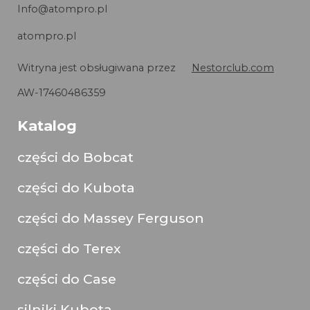
Info@atompro.pl
atompro.pl
Witryna jest obsługiwana przez
Nestorclub.com
AW-17460486359
Katalog
części do Bobcat
części do Kubota
części do Massey Ferguson
części do Terex
części do Case
silniki Kubota