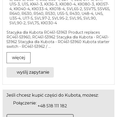
U15-3, U15, KX41-3, KX36-3, KX080-4, KX080-3, KX057-
4, KX040-4, KX033-4, KX018-4, SVL65-2, SSV75, SSV65,
R640, R630, R540, R530, U55-5, R430, U48-4, U45,
U35-4, U17-5, SVL97-2, SVL95-2, SVL95, SVL90,
SVL90-2, SVL75, KX030-4
Stacyjka dla Kubota RC461-53963 Product replaces
RC461-53960, RC461-53962 Stacyjka dla Kubota - RC461-
53962 Stacyjka dla Kubota - RC461-53960 Kubota starter
switch - RC461-53962 / ...
więcej
wyślij zapytanie
Jeśli chcesz kupić części do Kubota, możesz:
Połączenie:
+48 518 111 182