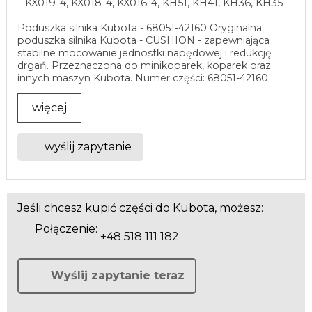
KX019-4, KX018-4, KX016-4, KH51, KH41, KH36, KH35
Poduszka silnika Kubota - 68051-42160 Oryginalna
poduszka silnika Kubota - CUSHION - zapewniająca
stabilne mocowanie jednostki napędowej i redukcję
drgań. Przeznaczona do minikoparek, koparek oraz
innych maszyn Kubota. Numer części: 68051-42160 ...
więcej
wyślij zapytanie
Jeśli chcesz kupić części do Kubota, możesz:
Połączenie:
+48 518 111 182
Wyślij zapytanie teraz