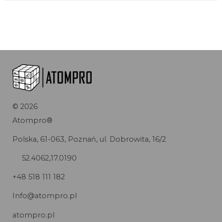
©
2026
Atompro®
Polska, 61-063, Poznań, ul. Dobrowita, 16/2
52.4062,17.0190
+48 518 111 182
Info@atompro.pl
atompro.pl