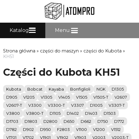
Katalog
Menu
Strona główna
»
części do maszyn
»
części do Kubota
»
KH51
Części do Kubota KH51
Kubota
Bobcat
Kayaba
Bonfiglioli
NGK
D1305
D905
V1205
V1305
V1405
V1505
V1505-T
V2607
V2607-T
V3300
V3300-T
V3307
D1005
V3307-T
V3800
V3800-T
D1105
D1402
D1403
D1503
D1703
D1803
D2800
D650
D662
D750
D772
D782
D902
D950
F2803
V1100
V1200
V1512
V1701
V1702
V1901
V1902
V1903
V2003
V2003-T