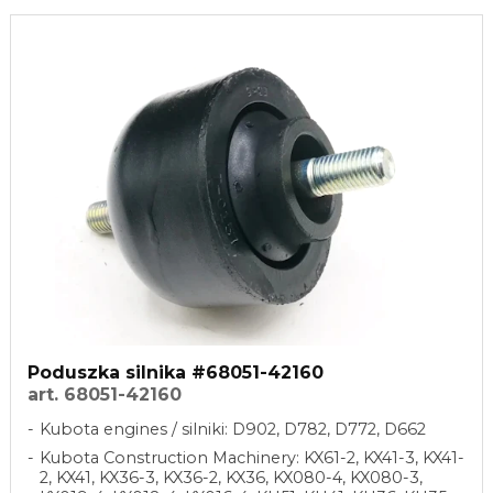
Poduszka silnika #68051-42160
art. 68051-42160
Kubota engines / silniki: D902, D782, D772, D662
Kubota Construction Machinery: KX61-2, KX41-3, KX41-
2, KX41, KX36-3, KX36-2, KX36, KX080-4, KX080-3,