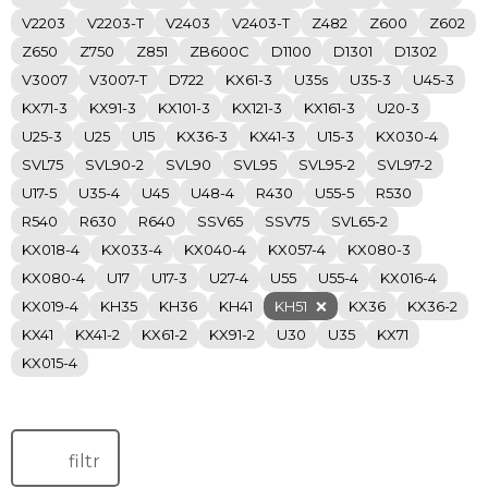
V2203
V2203-T
V2403
V2403-T
Z482
Z600
Z602
Z650
Z750
Z851
ZB600C
D1100
D1301
D1302
V3007
V3007-T
D722
KX61-3
U35s
U35-3
U45-3
KX71-3
KX91-3
KX101-3
KX121-3
KX161-3
U20-3
U25-3
U25
U15
KX36-3
KX41-3
U15-3
KX030-4
SVL75
SVL90-2
SVL90
SVL95
SVL95-2
SVL97-2
U17-5
U35-4
U45
U48-4
R430
U55-5
R530
R540
R630
R640
SSV65
SSV75
SVL65-2
KX018-4
KX033-4
KX040-4
KX057-4
KX080-3
KX080-4
U17
U17-3
U27-4
U55
U55-4
KX016-4
KX019-4
KH35
KH36
KH41
KH51
KX36
KX36-2
KX41
KX41-2
KX61-2
KX91-2
U30
U35
KX71
KX015-4
filtr