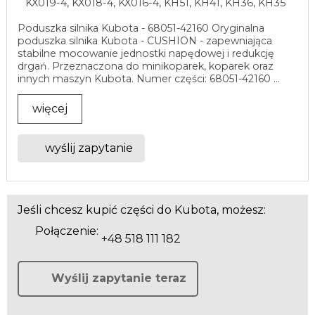
KX019-4, KX018-4, KX016-4, KH51, KH41, KH36, KH35
Poduszka silnika Kubota - 68051-42160 Oryginalna
poduszka silnika Kubota - CUSHION - zapewniająca
stabilne mocowanie jednostki napędowej i redukcję
drgań. Przeznaczona do minikoparek, koparek oraz
innych maszyn Kubota. Numer części: 68051-42160 ...
więcej
wyślij zapytanie
Jeśli chcesz kupić części do Kubota, możesz:
Połączenie:
+48 518 111 182
Wyślij zapytanie teraz