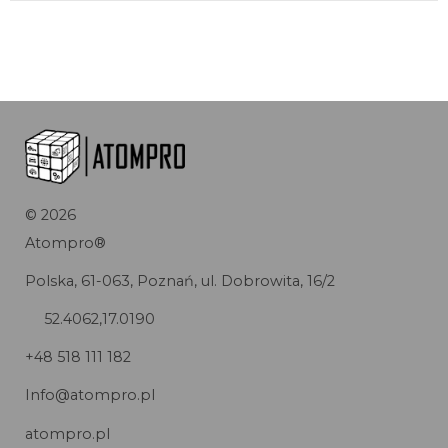
©
2026
Atompro®
Polska, 61-063, Poznań, ul. Dobrowita, 16/2
52.4062,17.0190
+48 518 111 182
Info@atompro.pl
atompro.pl