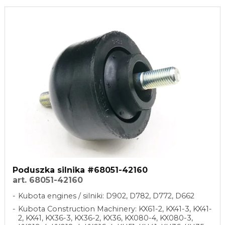
Poduszka silnika #68051-42160
art. 68051-42160
Kubota engines / silniki: D902, D782, D772, D662
Kubota Construction Machinery: KX61-2, KX41-3, KX41-
2, KX41, KX36-3, KX36-2, KX36, KX080-4, KX080-3,