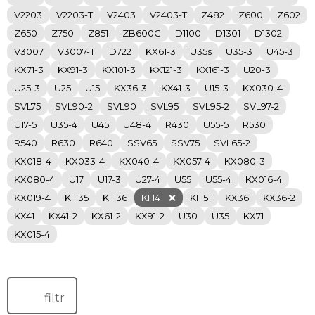
V2203
V2203-T
V2403
V2403-T
Z482
Z600
Z602
Z650
Z750
Z851
ZB600C
D1100
D1301
D1302
V3007
V3007-T
D722
KX61-3
U35s
U35-3
U45-3
KX71-3
KX91-3
KX101-3
KX121-3
KX161-3
U20-3
U25-3
U25
U15
KX36-3
KX41-3
U15-3
KX030-4
SVL75
SVL90-2
SVL90
SVL95
SVL95-2
SVL97-2
U17-5
U35-4
U45
U48-4
R430
U55-5
R530
R540
R630
R640
SSV65
SSV75
SVL65-2
KX018-4
KX033-4
KX040-4
KX057-4
KX080-3
KX080-4
U17
U17-3
U27-4
U55
U55-4
KX016-4
KX019-4
KH35
KH36
KH41
KH51
KX36
KX36-2
KX41
KX41-2
KX61-2
KX91-2
U30
U35
KX71
KX015-4
filtr