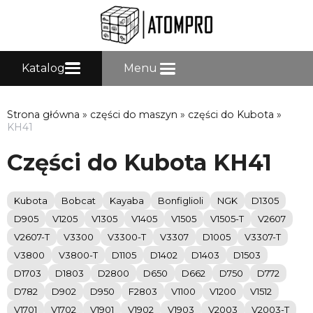
Katalog
Menu
Strona główna
»
części do maszyn
»
części do Kubota
»
KH41
Części do Kubota KH41
Kubota
Bobcat
Kayaba
Bonfiglioli
NGK
D1305
D905
V1205
V1305
V1405
V1505
V1505-T
V2607
V2607-T
V3300
V3300-T
V3307
D1005
V3307-T
V3800
V3800-T
D1105
D1402
D1403
D1503
D1703
D1803
D2800
D650
D662
D750
D772
D782
D902
D950
F2803
V1100
V1200
V1512
V1701
V1702
V1901
V1902
V1903
V2003
V2003-T