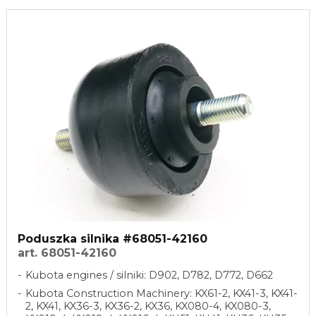
Poduszka silnika #68051-42160
art. 68051-42160
Kubota engines / silniki: D902, D782, D772, D662
Kubota Construction Machinery: KX61-2, KX41-3, KX41-
2, KX41, KX36-3, KX36-2, KX36, KX080-4, KX080-3,