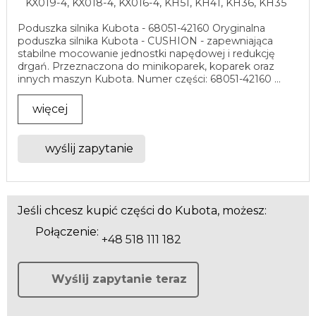
KX019-4, KX018-4, KX016-4, KH51, KH41, KH36, KH35
Poduszka silnika Kubota - 68051-42160 Oryginalna
poduszka silnika Kubota - CUSHION - zapewniająca
stabilne mocowanie jednostki napędowej i redukcję
drgań. Przeznaczona do minikoparek, koparek oraz
innych maszyn Kubota. Numer części: 68051-42160 ...
więcej
wyślij zapytanie
Jeśli chcesz kupić części do Kubota, możesz:
Połączenie:
+48 518 111 182
Wyślij zapytanie teraz