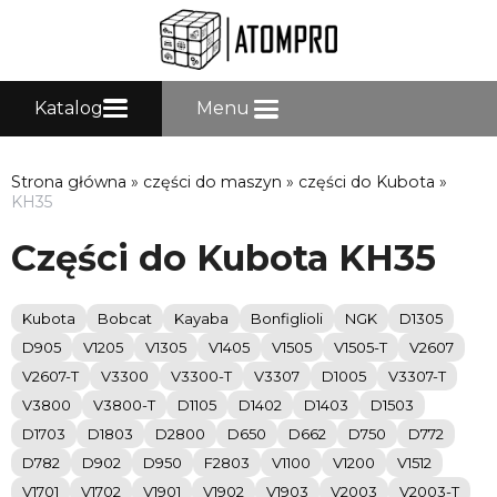
Katalog
Menu
Strona główna
»
części do maszyn
»
części do Kubota
»
KH35
Części do Kubota KH35
Kubota
Bobcat
Kayaba
Bonfiglioli
NGK
D1305
D905
V1205
V1305
V1405
V1505
V1505-T
V2607
V2607-T
V3300
V3300-T
V3307
D1005
V3307-T
V3800
V3800-T
D1105
D1402
D1403
D1503
D1703
D1803
D2800
D650
D662
D750
D772
D782
D902
D950
F2803
V1100
V1200
V1512
V1701
V1702
V1901
V1902
V1903
V2003
V2003-T