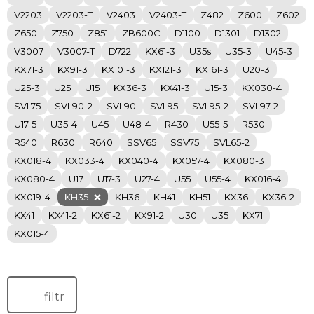
V2203
V2203-T
V2403
V2403-T
Z482
Z600
Z602
Z650
Z750
Z851
ZB600C
D1100
D1301
D1302
V3007
V3007-T
D722
KX61-3
U35s
U35-3
U45-3
KX71-3
KX91-3
KX101-3
KX121-3
KX161-3
U20-3
U25-3
U25
U15
KX36-3
KX41-3
U15-3
KX030-4
SVL75
SVL90-2
SVL90
SVL95
SVL95-2
SVL97-2
U17-5
U35-4
U45
U48-4
R430
U55-5
R530
R540
R630
R640
SSV65
SSV75
SVL65-2
KX018-4
KX033-4
KX040-4
KX057-4
KX080-3
KX080-4
U17
U17-3
U27-4
U55
U55-4
KX016-4
KX019-4
KH35
KH36
KH41
KH51
KX36
KX36-2
KX41
KX41-2
KX61-2
KX91-2
U30
U35
KX71
KX015-4
filtr