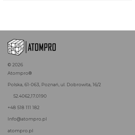
©
2026
Atompro®
Polska, 61-063, Poznań, ul. Dobrowita, 16/2
52.4062,17.0190
+48 518 111 182
Info@atompro.pl
atompro.pl