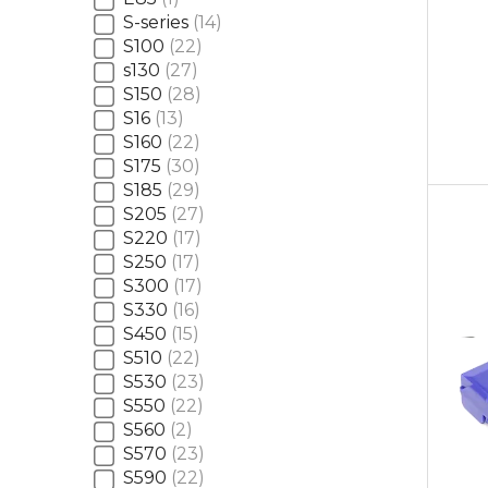
S-series
14
S100
22
s130
27
S150
28
S16
13
S160
22
S175
30
S185
29
S205
27
S220
17
S250
17
S300
17
S330
16
S450
15
S510
22
S530
23
S550
22
S560
2
S570
23
S590
22