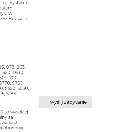
ntrol System)
odułem
hyłu w
rzez Bobcat z
83, 873, 863,
 T650, T630,
50, T200,
 S770, S750,
0, S550, S530,
05, S185
wyślij zapytanie
0 to wysokiej
lny za
dowarkach
ową obudowę