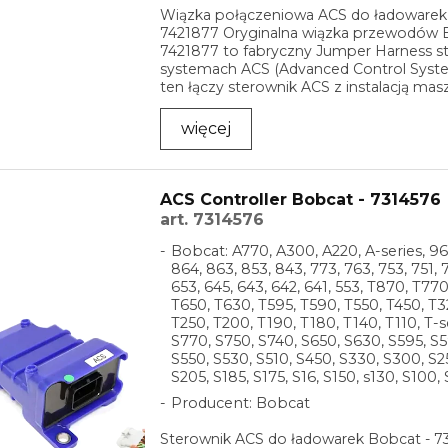
Wiązka połączeniowa ACS do ładowarek
7421877 Oryginalna wiązka przewodów 
7421877 to fabryczny Jumper Harness 
systemach ACS (Advanced Control Syst
ten łączy sterownik ACS z instalacją mas
zapewniając ...
więcej
ACS Controller Bobcat - 7314576
art. 7314576
Bobcat: A770, A300, A220, A-series, 96
864, 863, 853, 843, 773, 763, 753, 751, 7
653, 645, 643, 642, 641, 553, T870, T77
T650, T630, T595, T590, T550, T450, T3
T250, T200, T190, T180, T140, T110, T-s
S770, S750, S740, S650, S630, S595, S5
S550, S530, S510, S450, S330, S300, S2
S205, S185, S175, S16, S150, s130, S100, 
Producent: Bobcat
Sterownik ACS do ładowarek Bobcat - 7