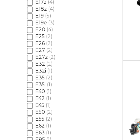
E17z
4
E18z
4
E19
5
E19e
3
E20
4
E25
2
E26
2
E27
2
E27z
2
E32
2
E32i
1
E35
2
E35i
1
E40
1
E42
1
E45
1
E50
2
E55
2
E62
1
E63
1
E85
1