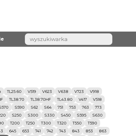
ie
h
TL25.60
V519
V623
V638
V723
V918
HF
TL38.70
TL38.70HF
TL43.80
V417
V518
S570
S590
S62
S64
751
753
763
773
220
S250
S300
S330
S450
S595
S630
90
T200
T250
T300
T320
T550
T590
43
645
653
741
742
743
843
853
863