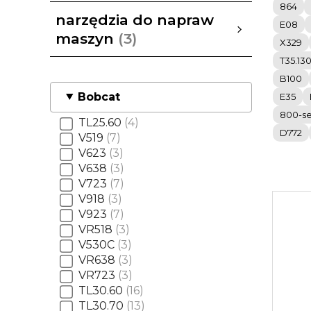
864
samochody używane
Pokaż wszystkie
narzędzia do napraw
E08
maszyn
3
X329
T35.13
narzędzia do napraw maszyn
FORCE tools
Pokaż wszystkie
B100
Bobcat
E35
800-se
TL25.60
4
D772
V519
7
V623
3
V638
3
V723
7
V918
3
V923
7
VR518
3
V530C
3
VR638
3
VR723
3
TL30.60
16
TL30.70
13