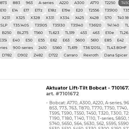
873
883
963
A-series
A220
A300
A770
T2250
T45
E10
E14
E17
E17z
E18z
E19e
E20
T2556
T35100
T3
X231
X325
X328
X331
X334
X425
X428
S70
T40.1
0SLP
T35.140S
T35105
T35130
T35140
T36120
T41.140
T
B250
BL275
T560
TL623
TL519
453
463
E10e
TL26
E35i
E40
E50
E55
E62
E63
5600
5610
E85
E42
ries
900-series
2410
S560
TL619
T36.120SL
TL43.80HF
D782
D902
Z482
D722
Carraro
Rexroth
Dana Spicer
Aktuator Lift-Tilt Bobcat - 710167
art. #7101672
Bobcat: A770, A300, A220, A-series, 96
853, 773, 763, T870, T770, T750, T740,
T595, T590, T550, T450, T320, T300, T2
T190, T180, T140, T110, T-series, S850,
S740, S650, S64, S630, S62, S595, S590
S530, S510, S450, S330, S300, S250, S2