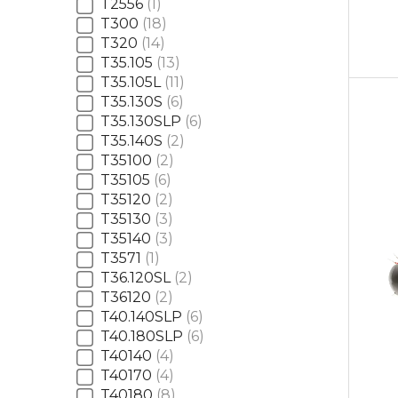
T2556
1
T300
18
T320
14
T35.105
13
T35.105L
11
T35.130S
6
T35.130SLP
6
T35.140S
2
T35100
2
T35105
6
T35120
2
T35130
3
T35140
3
T3571
1
T36.120SL
2
T36120
2
T40.140SLP
6
T40.180SLP
6
T40140
4
T40170
4
T40180
8