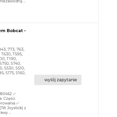
niezawodną ...
em Bobcat -
843, 773, 763,
, T630, T595,
00, T190,
 S750, S740,
0, S530, S510,
5, S175, S160,
wyślij zapytanie
6680462 ✅
: Części
terowania ✅
ilt Joystick) z
wy ...