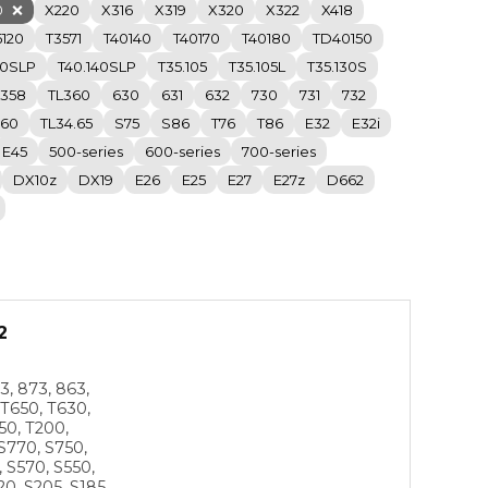
0
X220
X316
X319
X320
X322
X418
5120
T3571
T40140
T40170
T40180
TD40150
80SLP
T40.140SLP
T35.105
T35.105L
T35.130S
L358
TL360
630
631
632
730
731
732
.60
TL34.65
S75
S86
T76
T86
E32
E32i
E45
500-series
600-series
700-series
DX10z
DX19
E26
E25
E27
E27z
D662
2
3, 873, 863,
 T650, T630,
50, T200,
 S770, S750,
, S570, S550,
20, S205, S185,