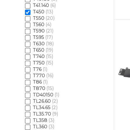
T41.140
6
T450
13
T550
20
T560
4
T590
21
T595
17
T630
18
T650
19
T740
15
T750
15
T76
1
T770
16
T86
1
T870
15
TD40150
1
TL26.60
2
TL34.65
2
TL35.70
9
TL358
3
TL360
3