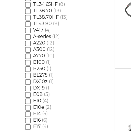
TL34.65HF
8
TL38.70
13
TL38.70HF
13
TL43.80
8
V417
4
A-series
12
A220
12
A300
12
A770
10
B100
1
B250
1
BL275
1
DX10z
1
DX19
1
E08
3
E10
4
E10e
2
E14
5
E16
6
E17
4