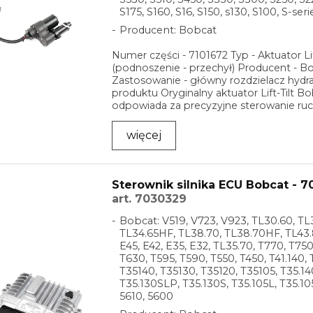
S175, S160, S16, S150, s130, S100, S-seri
Producent: Bobcat
Numer części - 7101672 Typ - Aktuator Lif
(podnoszenie - przechył) Producent - B
Zastosowanie - główny rozdzielacz hydra
produktu Oryginalny aktuator Lift-Tilt B
odpowiada za precyzyjne sterowanie ru
...
więcej
Sterownik silnika ECU Bobcat - 
art. 7030329
Bobcat: V519, V723, V923, TL30.60, TL
TL34.65HF, TL38.70, TL38.70HF, TL43.8
E45, E42, E35, E32, TL35.70, T770, T750
T630, T595, T590, T550, T450, T41.140,
T35140, T35130, T35120, T35105, T35.14
T35.130SLP, T35.130S, T35.105L, T35.10
5610, 5600