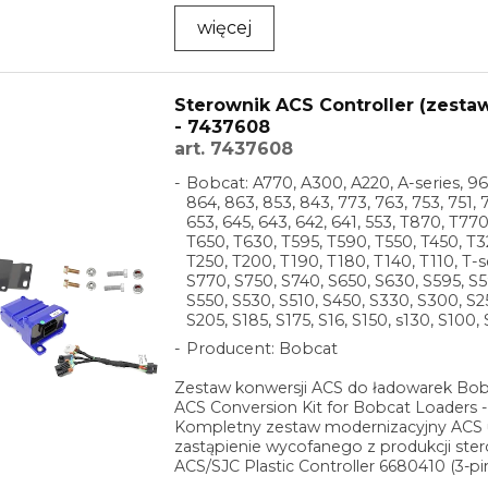
więcej
Sterownik ACS Controller (zesta
- 7437608
art. 7437608
Bobcat: A770, A300, A220, A-series, 96
864, 863, 853, 843, 773, 763, 753, 751, 7
653, 645, 643, 642, 641, 553, T870, T77
T650, T630, T595, T590, T550, T450, T3
T250, T200, T190, T180, T140, T110, T-s
S770, S750, S740, S650, S630, S595, S5
S550, S530, S510, S450, S330, S300, S2
S205, S185, S175, S16, S150, s130, S100, 
Producent: Bobcat
Zestaw konwersji ACS do ładowarek Bob
ACS Conversion Kit for Bobcat Loaders 
Kompletny zestaw modernizacyjny ACS 
zastąpienie wycofanego z produkcji ste
ACS/SJC Plastic Controller 6680410 (3-pi
nowoczesnym ...