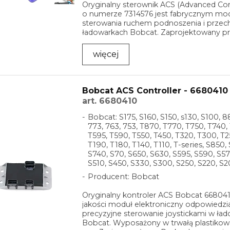
Oryginalny sterownik ACS (Advanced Co
o numerze 7314576 jest fabrycznym m
sterowania ruchem podnoszenia i przec
ładowarkach Bobcat. Zaprojektowany p
myślą o wysokiej ...
więcej
Bobcat ACS Controller - 6680410
art. 6680410
Bobcat: S175, S160, S150, s130, S100, 8
773, 763, 753, T870, T770, T750, T740,
T595, T590, T550, T450, T320, T300, T2
T190, T180, T140, T110, T-series, S850,
S740, S70, S650, S630, S595, S590, S57
S510, S450, S330, S300, S250, S220, S2
Producent: Bobcat
Oryginalny kontroler ACS Bobcat 668041
jakości moduł elektroniczny odpowiedzia
precyzyjne sterowanie joystickami w ła
Bobcat. Wyposażony w trwałą plastik