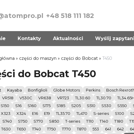
@atompro.pl
+48 518 111 182
nie
Kontakty
Aktualności
Wyślij zapytan
 główna
»
części do maszyn
»
części do Bobcat
»
T450
ści do Bobcat T450
t
Kayaba
Bonfiglioli
Globe Motors
Perkins
Bosch Rexrot
VR518
V530C
VR638
VR723
TL30.60
TL30.70
TL34.65
S150
S16
S160
S175
S185
S205
S510
S530
S550
X323
X324
E16
E19
TL35.70
TL470
S-series
S100
S
S740
S750
S770
S850
T-series
T110
T140
T180
T1
T630
T650
T740
T750
T770
T870
553
641
642
6