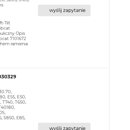
es
wyślij zapytanie
t-Tilt
obcat
uliczny Opis
obcat 7101672
chem ramienia
7030329
30.70,
0, E55, E50,
, T740, T650,
 T40180,
0S,
5, S850, E85,
wyślij zapytanie