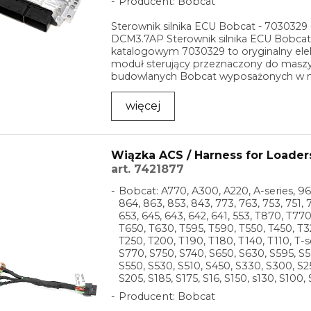
Producent: Bobcat
Sterownik silnika ECU Bobcat - 7030329 
DCM3.7AP Sterownik silnika ECU Bobca
katalogowym 7030329 to oryginalny ele
moduł sterujący przeznaczony do masz
budowlanych Bobcat wyposażonych w
silniki z ...
więcej
Wiązka ACS / Harness for Loader
art. 7421877
Bobcat: A770, A300, A220, A-series, 96
864, 863, 853, 843, 773, 763, 753, 751, 7
653, 645, 643, 642, 641, 553, T870, T77
T650, T630, T595, T590, T550, T450, T3
T250, T200, T190, T180, T140, T110, T-s
S770, S750, S740, S650, S630, S595, S5
S550, S530, S510, S450, S330, S300, S2
S205, S185, S175, S16, S150, s130, S100, 
Producent: Bobcat