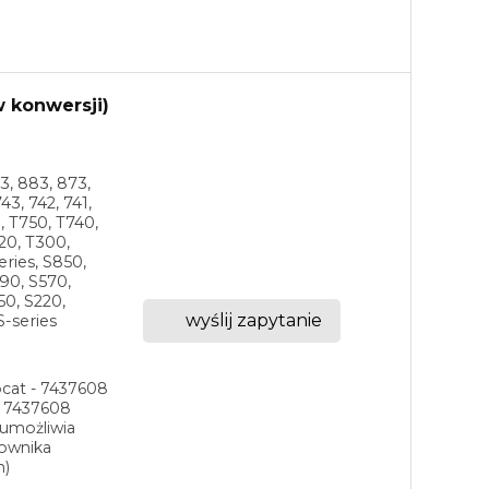
w konwersji)
3, 883, 873,
43, 742, 741,
0, T750, T740,
20, T300,
eries, S850,
90, S570,
50, S220,
wyślij zapytanie
S-series
cat - 7437608
- 7437608
umożliwia
rownika
n)