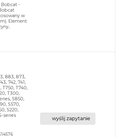
 Bobcat -
Bobcat
stosowany w
em). Element
zyny,
3, 883, 873,
43, 742, 741,
0, T750, T740,
20, T300,
eries, S850,
90, S570,
50, S220,
S-series
wyślij zapytanie
314576