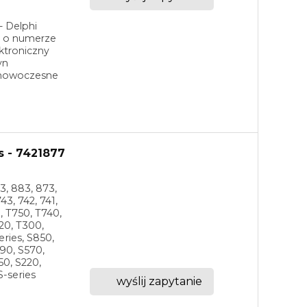
- Delphi
t o numerze
ktroniczny
yn
 nowoczesne
s - 7421877
3, 883, 873,
43, 742, 741,
0, T750, T740,
20, T300,
eries, S850,
90, S570,
50, S220,
S-series
wyślij zapytanie