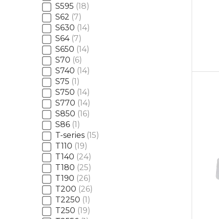
S595
18
S62
7
S630
14
S64
7
S650
14
S70
6
S740
14
S75
1
S750
14
S770
14
S850
16
S86
1
T-series
15
T110
19
T140
24
T180
25
T190
26
T200
26
T2250
1
T250
19