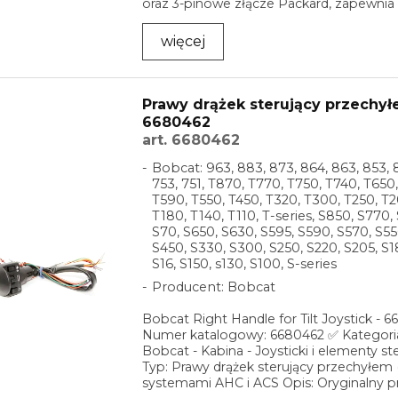
oraz 3-pinowe złącze Packard, zapewnia 
więcej
Prawy drążek sterujący przechył
6680462
art. 6680462
Bobcat: 963, 883, 873, 864, 863, 853, 
753, 751, T870, T770, T750, T740, T650
T590, T550, T450, T320, T300, T250, T2
T180, T140, T110, T-series, S850, S770,
S70, S650, S630, S595, S590, S570, S55
S450, S330, S300, S250, S220, S205, S18
S16, S150, s130, S100, S-series
Producent: Bobcat
Bobcat Right Handle for Tilt Joystick - 
Numer katalogowy: 6680462 ✅ Kategoria
Bobcat - Kabina - Joysticki i elementy s
Typ: Prawy drążek sterujący przechyłem (T
systemami AHC i ACS Opis: Oryginalny pra