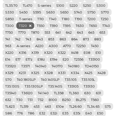
TL35.70
TL470
S-series
S100
S220
S250
S300
S330
S450
S595
S630
S650
S740
S750
S770
S850
T-series
T110
T140
T180
T190
T200
T250
T300
T320
T550
T590
T595
T630
T650
T740
T750
T770
T870
553
641
642
643
645
653
741
742
743
843
853
863
864
873
883
963
A-series
A220
A300
A770
T2250
T450
X220
X316
X319
X320
X322
X418
E08
E10
E14
E17
E17z
E18z
E19e
E20
T2556
T35100
T35120
T3571
T40140
T40170
T40180
TD40150
X329
X231
X325
X328
X331
X334
X425
X428
S70
T40.180SLP
T40.140SLP
T35.105
T35.105L
T35.130S
T35.130SLP
T35.140S
T35105
T35130
T35140
T36120
T41.140
TL358
TL360
630
631
632
730
731
732
B100
B250
BL275
T560
TL623
TL519
453
463
E10e
TL26.60
TL34.65
S75
S86
T76
T86
E32
E32i
E35
E35i
E40
E50