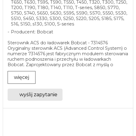
T650, T630, T595, T590, T550, T450, T320, T300, T250,
T200, T190, T180, T140, T110, T-series, S850, S770,
S750, S740, S650, S630, S595, S590, S570, S550, S530,
S510, S450, S330, S300, S250, S220, S205, S185, S175,
S16, S150, s130, S100, S-series
Producent: Bobcat
Sterownik ACS do ładowarek Bobcat - 7314576
Oryginalny sterownik ACS (Advanced Control System) o
numerze 7314576 jest fabrycznym modułem sterowania
ruchem podnoszenia i przechyłu w ładowarkach
Bobcat. Zaprojektowany przez Bobcat z myślą o
wysokiej ...
więcej
wyślij zapytanie