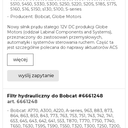
S510, S450, S330, S300, S250, S220, S205, S185, S175,
S160, S16, S150, s130, S100, S-series
Producent: Bobcat, Globe Motors
Nowy silnik prądu stałego 12V DC produkcji Globe
Motors (oddział Labinal Components and Systems),
przeznaczony do zastosowań przemysłowych,
automatyki i systemów sterowania ruchem. Część ta
jest szczególnie polecana do naprawy aktuatorów ACS
w ...
więcej
wyślij zapytanie
Filtr hydrauliczny do Bobcat #6661248
art. 6661248
Bobcat: A770, A300, A220, A-series, 963, 883, 873,
864, 863, 853, 843, 773, 763, 753, 751, 743, 742, 741,
653, 645, 643, 642, 641, 553, T870, T770, T750, T740,
T650, T630, T595, T590, T550, T320, T300, T250, T200,