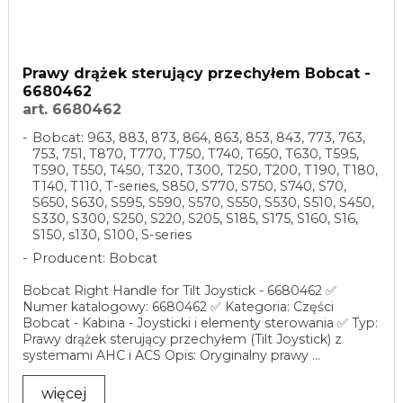
Prawy drążek sterujący przechyłem Bobcat -
6680462
art. 6680462
Bobcat: 963, 883, 873, 864, 863, 853, 843, 773, 763,
753, 751, T870, T770, T750, T740, T650, T630, T595,
T590, T550, T450, T320, T300, T250, T200, T190, T180,
T140, T110, T-series, S850, S770, S750, S740, S70,
S650, S630, S595, S590, S570, S550, S530, S510, S450,
S330, S300, S250, S220, S205, S185, S175, S160, S16,
S150, s130, S100, S-series
Producent: Bobcat
Bobcat Right Handle for Tilt Joystick - 6680462 ✅
Numer katalogowy: 6680462 ✅ Kategoria: Części
Bobcat - Kabina - Joysticki i elementy sterowania ✅ Typ:
Prawy drążek sterujący przechyłem (Tilt Joystick) z
systemami AHC i ACS Opis: Oryginalny prawy ...
więcej