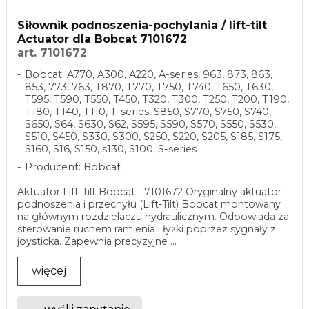
Siłownik podnoszenia-pochylania / lift-tilt
Actuator dla Bobcat 7101672
art. 7101672
Bobcat: A770, A300, A220, A-series, 963, 873, 863,
853, 773, 763, T870, T770, T750, T740, T650, T630,
T595, T590, T550, T450, T320, T300, T250, T200, T190,
T180, T140, T110, T-series, S850, S770, S750, S740,
S650, S64, S630, S62, S595, S590, S570, S550, S530,
S510, S450, S330, S300, S250, S220, S205, S185, S175,
S160, S16, S150, s130, S100, S-series
Producent: Bobcat
Aktuator Lift-Tilt Bobcat - 7101672 Oryginalny aktuator
podnoszenia i przechyłu (Lift-Tilt) Bobcat montowany
na głównym rozdzielaczu hydraulicznym. Odpowiada za
sterowanie ruchem ramienia i łyżki poprzez sygnały z
joysticka. Zapewnia precyzyjne ...
więcej