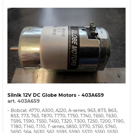
Silnik 12V DC Globe Motors - 403A659
art. 403A659
Bobcat: A770, A300, A220, A-series, 963, 873, 863,
853, 773, 763, T870, T770, T750, T740, T650, T630,
T595, T590, T550, T450, T320, T300, T250, T200, T190,
T180, T140, T110, T-series, S850, S770, S750, S740,
S650, S64, S630, S62, S595, S590, S570, S550, S530,