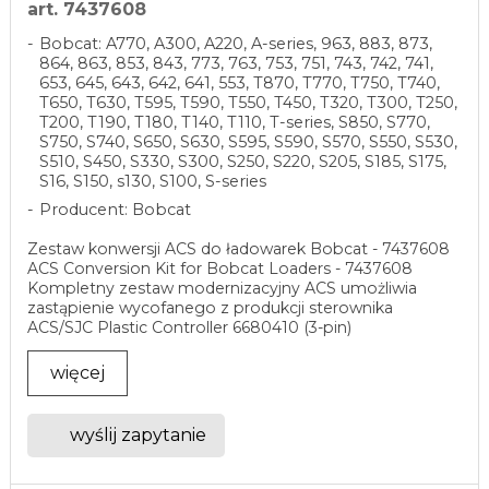
art. 7437608
Bobcat: A770, A300, A220, A-series, 963, 883, 873,
864, 863, 853, 843, 773, 763, 753, 751, 743, 742, 741,
653, 645, 643, 642, 641, 553, T870, T770, T750, T740,
T650, T630, T595, T590, T550, T450, T320, T300, T250,
T200, T190, T180, T140, T110, T-series, S850, S770,
S750, S740, S650, S630, S595, S590, S570, S550, S530,
S510, S450, S330, S300, S250, S220, S205, S185, S175,
S16, S150, s130, S100, S-series
Producent: Bobcat
Zestaw konwersji ACS do ładowarek Bobcat - 7437608
ACS Conversion Kit for Bobcat Loaders - 7437608
Kompletny zestaw modernizacyjny ACS umożliwia
zastąpienie wycofanego z produkcji sterownika
ACS/SJC Plastic Controller 6680410 (3-pin)
nowoczesnym ...
więcej
wyślij zapytanie