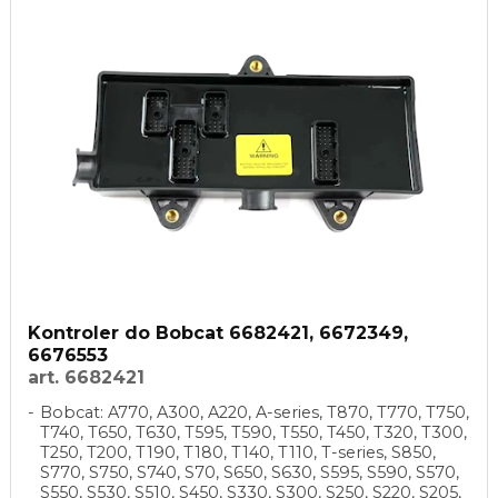
Kontroler do Bobcat 6682421, 6672349,
6676553
art. 6682421
Bobcat: A770, A300, A220, A-series, T870, T770, T750,
T740, T650, T630, T595, T590, T550, T450, T320, T300,
T250, T200, T190, T180, T140, T110, T-series, S850,
S770, S750, S740, S70, S650, S630, S595, S590, S570,
S550, S530, S510, S450, S330, S300, S250, S220, S205,