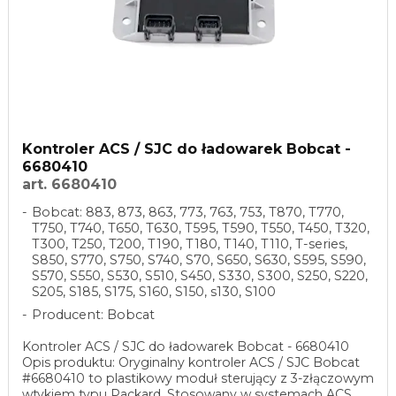
Kontroler ACS / SJC do ładowarek Bobcat -
6680410
art. 6680410
Bobcat: 883, 873, 863, 773, 763, 753, T870, T770,
T750, T740, T650, T630, T595, T590, T550, T450, T320,
T300, T250, T200, T190, T180, T140, T110, T-series,
S850, S770, S750, S740, S70, S650, S630, S595, S590,
S570, S550, S530, S510, S450, S330, S300, S250, S220,
S205, S185, S175, S160, S150, s130, S100
Producent: Bobcat
Kontroler ACS / SJC do ładowarek Bobcat - 6680410
Opis produktu: Oryginalny kontroler ACS / SJC Bobcat
#6680410 to plastikowy moduł sterujący z 3-złączowym
wtykiem typu Packard. Stosowany w systemach ACS