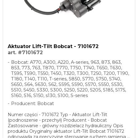
Aktuator Lift-Tilt Bobcat - 7101672
art. #7101672
Bobcat: A770, A300, A220, A-series, 963, 873, 863,
853, 773, 763, T870, T770, T750, T740, T650, T630,
T595, T590, T550, T450, T320, T300, T250, T200, T190,
T180, T140, T110, T-series, S850, S770, S750, S740,
S650, S64, S630, S62, S595, S590, S570, S550, S530,
S510, S450, S330, S300, S250, S220, S205, S185, S175,
S160, S16, S150, s130, S100, S-series
Producent: Bobcat
Numer części - 7101672 Typ - Aktuator Lift-Tilt
(podnoszenie - przechył) Producent - Bobcat
Zastosowanie - główny rozdzielacz hydrauliczny Opis
produktu Oryginalny aktuator Lift-Tilt Bobcat 7101672
odpowiada za precyzyjne sterowanie ruchem ramienia ...