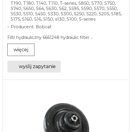
T190, T180, T140, T110, T-series, S850, S770, S750,
S740, S650, S64, S630, S62, S595, S590, S570, S550,
S530, S510, S450, S330, S300, S250, S220, S205, S185,
S175, S160, S16, S150, s130, S100, S-series
Producent: Bobcat
Filtr hydrauliczny 6661248 hydraulic filter ...
więcej
wyślij zapytanie