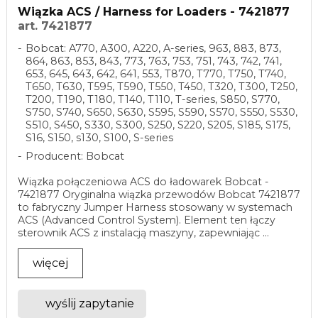
Wiązka ACS / Harness for Loaders - 7421877
art. 7421877
Bobcat: A770, A300, A220, A-series, 963, 883, 873,
864, 863, 853, 843, 773, 763, 753, 751, 743, 742, 741,
653, 645, 643, 642, 641, 553, T870, T770, T750, T740,
T650, T630, T595, T590, T550, T450, T320, T300, T250,
T200, T190, T180, T140, T110, T-series, S850, S770,
S750, S740, S650, S630, S595, S590, S570, S550, S530,
S510, S450, S330, S300, S250, S220, S205, S185, S175,
S16, S150, s130, S100, S-series
Producent: Bobcat
Wiązka połączeniowa ACS do ładowarek Bobcat -
7421877 Oryginalna wiązka przewodów Bobcat 7421877
to fabryczny Jumper Harness stosowany w systemach
ACS (Advanced Control System). Element ten łączy
sterownik ACS z instalacją maszyny, zapewniając ...
więcej
wyślij zapytanie