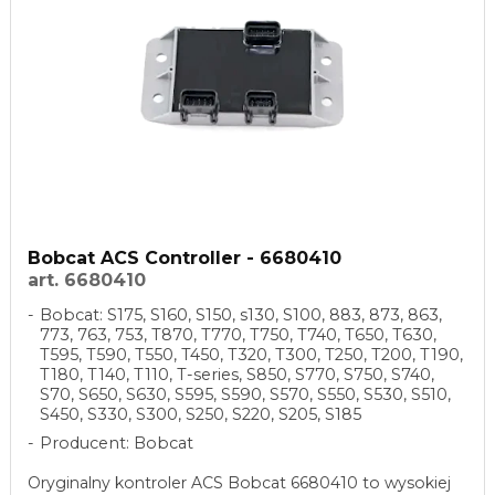
Bobcat ACS Controller - 6680410
art. 6680410
Bobcat: S175, S160, S150, s130, S100, 883, 873, 863,
773, 763, 753, T870, T770, T750, T740, T650, T630,
T595, T590, T550, T450, T320, T300, T250, T200, T190,
T180, T140, T110, T-series, S850, S770, S750, S740,
S70, S650, S630, S595, S590, S570, S550, S530, S510,
S450, S330, S300, S250, S220, S205, S185
Producent: Bobcat
Oryginalny kontroler ACS Bobcat 6680410 to wysokiej