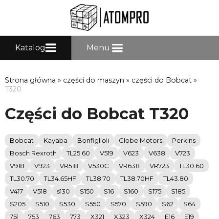
Katalog
Menu
Strona główna
»
części do maszyn
»
części do Bobcat
»
T320
Części do Bobcat T320
Bobcat
Kayaba
Bonfiglioli
Globe Motors
Perkins
Bosch Rexroth
TL25.60
V519
V623
V638
V723
V918
V923
VR518
V530C
VR638
VR723
TL30.60
TL30.70
TL34.65HF
TL38.70
TL38.70HF
TL43.80
V417
V518
s130
S150
S16
S160
S175
S185
S205
S510
S530
S550
S570
S590
S62
S64
751
753
763
773
X321
X323
X324
E16
E19