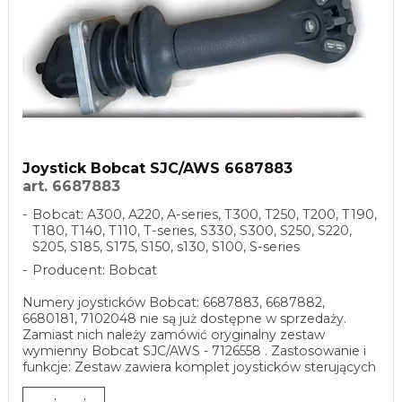
Joystick Bobcat SJC/AWS 6687883
art. 6687883
Bobcat: A300, A220, A-series, T300, T250, T200, T190,
T180, T140, T110, T-series, S330, S300, S250, S220,
S205, S185, S175, S150, s130, S100, S-series
Producent: Bobcat
Numery joysticków Bobcat: 6687883, 6687882,
6680181, 7102048 nie są już dostępne w sprzedaży.
Zamiast nich należy zamówić oryginalny zestaw
wymienny Bobcat SJC/AWS - 7126558 . Zastosowanie i
funkcje: Zestaw zawiera komplet joysticków sterujących
do ...