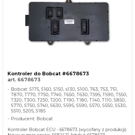
Kontroler do Bobcat #6678673
art. 6678673
Bobcat: S175, S160, S150, s130, S100, 763, 753, 751,
T870, T770, T750, T740, T650, T630, T595, T590, T550,
T320, T300, T250, T200, T190, T180, T140, T110, S850,
S770, S750, S740, S630, S595, S590, S570, S550, S530,
S510, S205, S185
Producent: Bobcat
Kontroler Bobcat ECU - 6678673 (wycofany z produkcji)
Nowy numer części: 6682421 Artykuł: 6678673