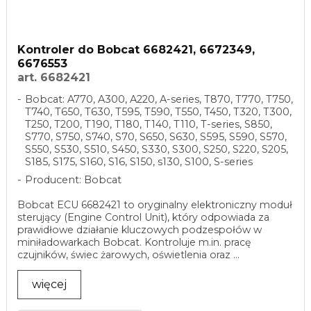
Kontroler do Bobcat 6682421, 6672349,
6676553
art. 6682421
Bobcat: A770, A300, A220, A-series, T870, T770, T750,
T740, T650, T630, T595, T590, T550, T450, T320, T300,
T250, T200, T190, T180, T140, T110, T-series, S850,
S770, S750, S740, S70, S650, S630, S595, S590, S570,
S550, S530, S510, S450, S330, S300, S250, S220, S205,
S185, S175, S160, S16, S150, s130, S100, S-series
Producent: Bobcat
Bobcat ECU 6682421 to oryginalny elektroniczny moduł
sterujący (Engine Control Unit), który odpowiada za
prawidłowe działanie kluczowych podzespołów w
miniładowarkach Bobcat. Kontroluje m.in. pracę
czujników, świec żarowych, oświetlenia oraz ...
więcej