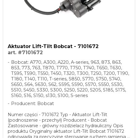
Aktuator Lift-Tilt Bobcat - 7101672
art. #7101672
Bobcat: A770, A300, A220, A-series, 963, 873, 863,
853, 773, 763, T870, T770, T750, T740, T650, T630,
T595, T590, T550, T450, T320, T300, T250, T200, T190,
T180, T140, T110, T-series, S850, S770, S750, S740,
S650, S64, S630, S62, S595, S590, S570, S550, S530,
S510, S450, S330, S300, S250, S220, S205, S185, S175,
S160, S16, S150, s130, S100, S-series
Producent: Bobcat
Numer części - 7101672 Typ - Aktuator Lift-Tilt
(podnoszenie - przechył) Producent - Bobcat
Zastosowanie - główny rozdzielacz hydrauliczny Opis
produktu Oryginalny aktuator Lift-Tilt Bobcat 7101672
odpowiada za precyzyjne sterowanie ruchem ramienia ...