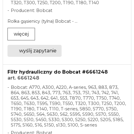
T320, T300, T250, T200, T190, T180, T140
Producent: Bobcat
Rolka gąsienicy (tylna) Bobcat - ...
więcej
wyślij zapytanie
Filtr hydrauliczny do Bobcat #6661248
art. 6661248
Bobcat: A770, A300, A220, A-series, 963, 883, 873,
864, 863, 853, 843, 773, 763, 753, 751, 743, 742, 741,
653, 645, 643, 642, 641, 553, T870, T770, T750, T740,
T650, T630, T595, T590, T550, T320, T300, T250, T200,
T190, T180, T140, T110, T-series, S850, S770, S750,
S740, S650, S64, S630, S62, S595, S590, S570, S550,
S530, S510, S450, S330, S300, S250, S220, S205, S185,
S175, S160, S16, S150, s130, S100, S-series
Producent: Bobcat