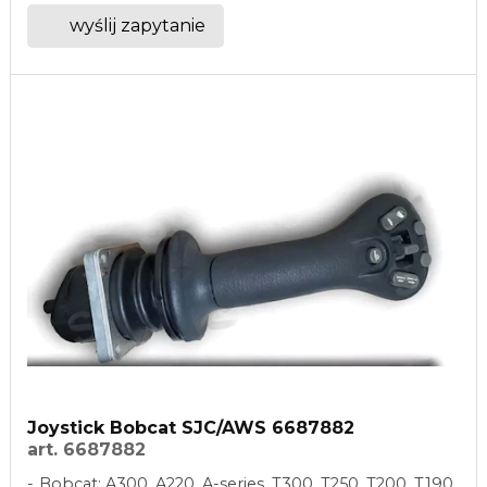
wyślij zapytanie
Joystick Bobcat SJC/AWS 6687882
art. 6687882
Bobcat: A300, A220, A-series, T300, T250, T200, T190,