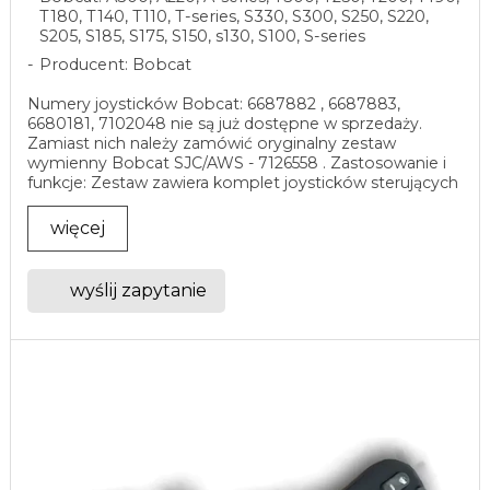
T180, T140, T110, T-series, S330, S300, S250, S220,
S205, S185, S175, S150, s130, S100, S-series
Producent: Bobcat
Numery joysticków Bobcat: 6687882 , 6687883,
6680181, 7102048 nie są już dostępne w sprzedaży.
Zamiast nich należy zamówić oryginalny zestaw
wymienny Bobcat SJC/AWS - 7126558 . Zastosowanie i
funkcje: Zestaw zawiera komplet joysticków sterujących
do ...
więcej
wyślij zapytanie