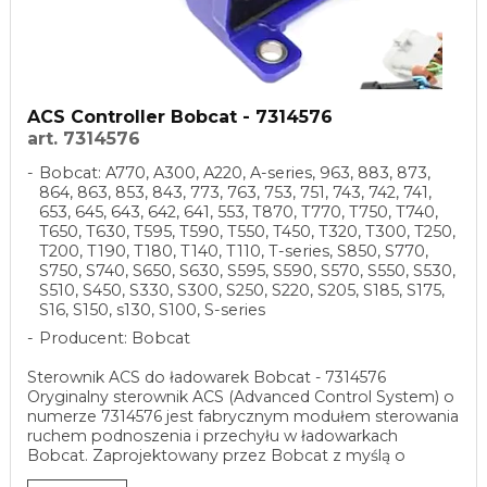
ACS Controller Bobcat - 7314576
art. 7314576
Bobcat: A770, A300, A220, A-series, 963, 883, 873,
864, 863, 853, 843, 773, 763, 753, 751, 743, 742, 741,
653, 645, 643, 642, 641, 553, T870, T770, T750, T740,
T650, T630, T595, T590, T550, T450, T320, T300, T250,
T200, T190, T180, T140, T110, T-series, S850, S770,
S750, S740, S650, S630, S595, S590, S570, S550, S530,
S510, S450, S330, S300, S250, S220, S205, S185, S175,
S16, S150, s130, S100, S-series
Producent: Bobcat
Sterownik ACS do ładowarek Bobcat - 7314576
Oryginalny sterownik ACS (Advanced Control System) o
numerze 7314576 jest fabrycznym modułem sterowania
ruchem podnoszenia i przechyłu w ładowarkach
Bobcat. Zaprojektowany przez Bobcat z myślą o
wysokiej ...