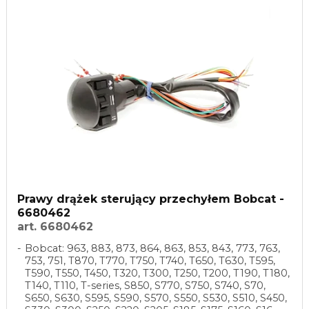
Prawy drążek sterujący przechyłem Bobcat -
6680462
art. 6680462
Bobcat: 963, 883, 873, 864, 863, 853, 843, 773, 763,
753, 751, T870, T770, T750, T740, T650, T630, T595,
T590, T550, T450, T320, T300, T250, T200, T190, T180,
T140, T110, T-series, S850, S770, S750, S740, S70,
S650, S630, S595, S590, S570, S550, S530, S510, S450,