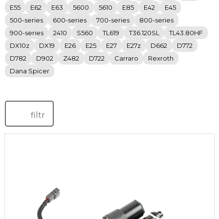
E55
E62
E63
5600
5610
E85
E42
E45
500-series
600-series
700-series
800-series
900-series
2410
S560
TL619
T36.120SL
TL43.80HF
DX10z
DX19
E26
E25
E27
E27z
D662
D772
D782
D902
Z482
D722
Carraro
Rexroth
Dana Spicer
filtr