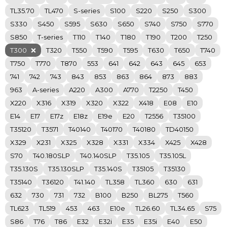
TL35.70
TL470
S-series
S100
S220
S250
S300
S330
S450
S595
S630
S650
S740
S750
S770
S850
T-series
T110
T140
T180
T190
T200
T250
T300
T320
T550
T590
T595
T630
T650
T740
T750
T770
T870
553
641
642
643
645
653
741
742
743
843
853
863
864
873
883
963
A-series
A220
A300
A770
T2250
T450
X220
X316
X319
X320
X322
X418
E08
E10
E14
E17
E17z
E18z
E19e
E20
T2556
T35100
T35120
T3571
T40140
T40170
T40180
TD40150
X329
X231
X325
X328
X331
X334
X425
X428
S70
T40.180SLP
T40.140SLP
T35.105
T35.105L
T35.130S
T35.130SLP
T35.140S
T35105
T35130
T35140
T36120
T41.140
TL358
TL360
630
631
632
730
731
732
B100
B250
BL275
T560
TL623
TL519
453
463
E10e
TL26.60
TL34.65
S75
S86
T76
T86
E32
E32i
E35
E35i
E40
E50