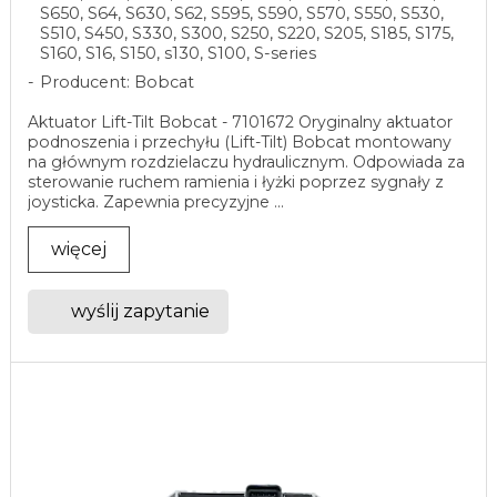
S650, S64, S630, S62, S595, S590, S570, S550, S530,
S510, S450, S330, S300, S250, S220, S205, S185, S175,
S160, S16, S150, s130, S100, S-series
Producent: Bobcat
Aktuator Lift-Tilt Bobcat - 7101672 Oryginalny aktuator
podnoszenia i przechyłu (Lift-Tilt) Bobcat montowany
na głównym rozdzielaczu hydraulicznym. Odpowiada za
sterowanie ruchem ramienia i łyżki poprzez sygnały z
joysticka. Zapewnia precyzyjne ...
więcej
wyślij zapytanie