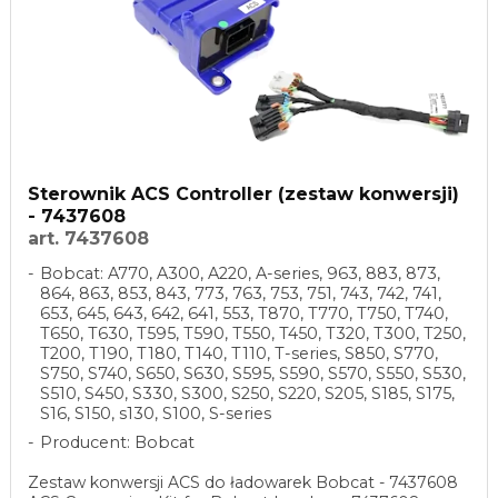
Sterownik ACS Controller (zestaw konwersji)
- 7437608
art. 7437608
Bobcat: A770, A300, A220, A-series, 963, 883, 873,
864, 863, 853, 843, 773, 763, 753, 751, 743, 742, 741,
653, 645, 643, 642, 641, 553, T870, T770, T750, T740,
T650, T630, T595, T590, T550, T450, T320, T300, T250,
T200, T190, T180, T140, T110, T-series, S850, S770,
S750, S740, S650, S630, S595, S590, S570, S550, S530,
S510, S450, S330, S300, S250, S220, S205, S185, S175,
S16, S150, s130, S100, S-series
Producent: Bobcat
Zestaw konwersji ACS do ładowarek Bobcat - 7437608