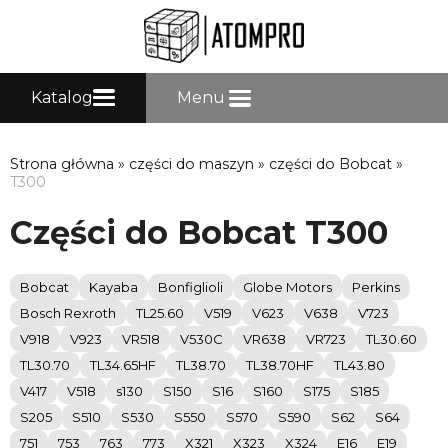
Katalog
Menu
Strona główna
»
części do maszyn
»
części do Bobcat
»
T300
Części do Bobcat T300
Bobcat
Kayaba
Bonfiglioli
Globe Motors
Perkins
Bosch Rexroth
TL25.60
V519
V623
V638
V723
V918
V923
VR518
V530C
VR638
VR723
TL30.60
TL30.70
TL34.65HF
TL38.70
TL38.70HF
TL43.80
V417
V518
s130
S150
S16
S160
S175
S185
S205
S510
S530
S550
S570
S590
S62
S64
751
753
763
773
X321
X323
X324
E16
E19