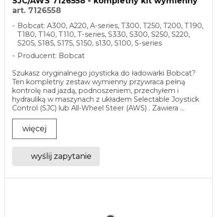
SJC/AWS 7126558 - kompletny kit wymienny
art. 7126558
Bobcat: A300, A220, A-series, T300, T250, T200, T190,
T180, T140, T110, T-series, S330, S300, S250, S220,
S205, S185, S175, S150, s130, S100, S-series
Producent: Bobcat
Szukasz oryginalnego joysticka do ładowarki Bobcat?
Ten kompletny zestaw wymienny przywraca pełną
kontrolę nad jazdą, podnoszeniem, przechyłem i
hydrauliką w maszynach z układem Selectable Joystick
Control (SJC) lub All-Wheel Steer (AWS) . Zawiera ...
więcej
wyślij zapytanie