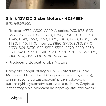
Silnik 12V DC Globe Motors - 403A659
art. 403A659
Bobcat: A770, A300, A220, A-series, 963, 873, 863,
853, 773, 763, T870, T770, T750, T740, T650, T630,
T595, T590, T550, T450, T320, T300, T250, T200, T190,
T180, T140, T110, T-series, S850, S770, S750, S740,
S650, S64, S630, S62, S595, S590, S570, S550, S530,
S510, S450, S330, S300, S250, S220, S205, S185, S175,
S160, S16, S150, s130, S100, S-series
Producent: Bobcat, Globe Motors
Nowy silnik prądu stałego 12V DC produkcji Globe
Motors (oddział Labinal Components and Systems),
przeznaczony do zastosowań przemysłowych,
automatyki i systemów sterowania ruchem. Część ta
jest szczególnie polecana do naprawy aktuatorów ACS
w ...
więcej