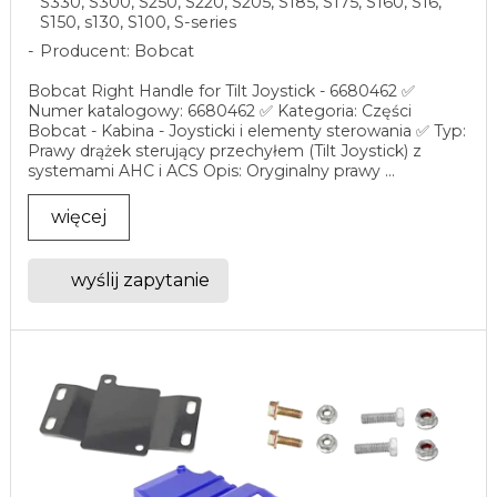
S330, S300, S250, S220, S205, S185, S175, S160, S16,
S150, s130, S100, S-series
Producent: Bobcat
Bobcat Right Handle for Tilt Joystick - 6680462 ✅
Numer katalogowy: 6680462 ✅ Kategoria: Części
Bobcat - Kabina - Joysticki i elementy sterowania ✅ Typ:
Prawy drążek sterujący przechyłem (Tilt Joystick) z
systemami AHC i ACS Opis: Oryginalny prawy ...
więcej
wyślij zapytanie