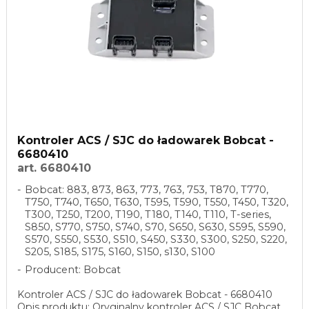
Kontroler ACS / SJC do ładowarek Bobcat -
6680410
art. 6680410
Bobcat: 883, 873, 863, 773, 763, 753, T870, T770,
T750, T740, T650, T630, T595, T590, T550, T450, T320,
T300, T250, T200, T190, T180, T140, T110, T-series,
S850, S770, S750, S740, S70, S650, S630, S595, S590,
S570, S550, S530, S510, S450, S330, S300, S250, S220,
S205, S185, S175, S160, S150, s130, S100
Producent: Bobcat
Kontroler ACS / SJC do ładowarek Bobcat - 6680410
Opis produktu: Oryginalny kontroler ACS / SJC Bobcat