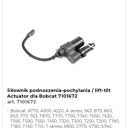
Siłownik podnoszenia-pochylania / lift-tilt
Actuator dla Bobcat 7101672
art. 7101672
Bobcat: A770, A300, A220, A-series, 963, 873, 863,
853, 773, 763, T870, T770, T750, T740, T650, T630,
T595, T590, T550, T450, T320, T300, T250, T200, T190,
T180, T140, T110, T-series, S850, S770, S750, S740,