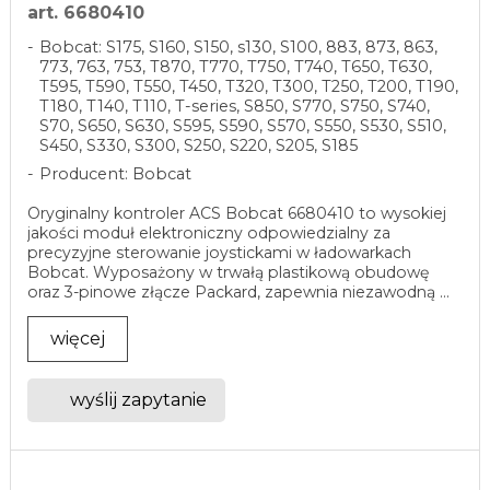
art. 6680410
Bobcat: S175, S160, S150, s130, S100, 883, 873, 863,
773, 763, 753, T870, T770, T750, T740, T650, T630,
T595, T590, T550, T450, T320, T300, T250, T200, T190,
T180, T140, T110, T-series, S850, S770, S750, S740,
S70, S650, S630, S595, S590, S570, S550, S530, S510,
S450, S330, S300, S250, S220, S205, S185
Producent: Bobcat
Oryginalny kontroler ACS Bobcat 6680410 to wysokiej
jakości moduł elektroniczny odpowiedzialny za
precyzyjne sterowanie joystickami w ładowarkach
Bobcat. Wyposażony w trwałą plastikową obudowę
oraz 3-pinowe złącze Packard, zapewnia niezawodną ...
więcej
wyślij zapytanie