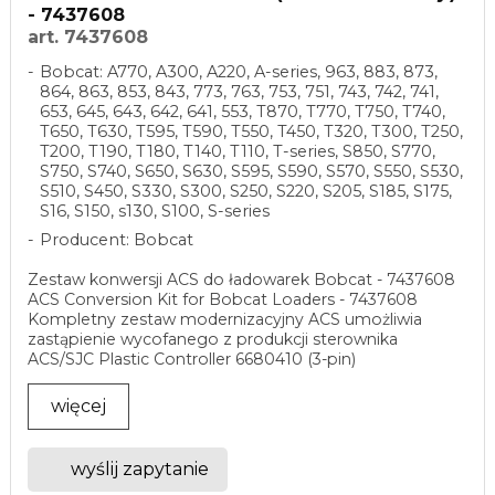
- 7437608
art. 7437608
Bobcat: A770, A300, A220, A-series, 963, 883, 873,
864, 863, 853, 843, 773, 763, 753, 751, 743, 742, 741,
653, 645, 643, 642, 641, 553, T870, T770, T750, T740,
T650, T630, T595, T590, T550, T450, T320, T300, T250,
T200, T190, T180, T140, T110, T-series, S850, S770,
S750, S740, S650, S630, S595, S590, S570, S550, S530,
S510, S450, S330, S300, S250, S220, S205, S185, S175,
S16, S150, s130, S100, S-series
Producent: Bobcat
Zestaw konwersji ACS do ładowarek Bobcat - 7437608
ACS Conversion Kit for Bobcat Loaders - 7437608
Kompletny zestaw modernizacyjny ACS umożliwia
zastąpienie wycofanego z produkcji sterownika
ACS/SJC Plastic Controller 6680410 (3-pin)
nowoczesnym ...
więcej
wyślij zapytanie