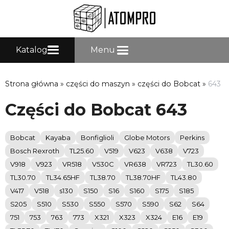
Katalog
Menu
Strona główna
»
części do maszyn
»
części do Bobcat
»
643
Części do Bobcat 643
Bobcat
Kayaba
Bonfiglioli
Globe Motors
Perkins
Bosch Rexroth
TL25.60
V519
V623
V638
V723
V918
V923
VR518
V530C
VR638
VR723
TL30.60
TL30.70
TL34.65HF
TL38.70
TL38.70HF
TL43.80
V417
V518
s130
S150
S16
S160
S175
S185
S205
S510
S530
S550
S570
S590
S62
S64
751
753
763
773
X321
X323
X324
E16
E19