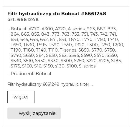
Filtr hydrauliczny do Bobcat #6661248
art. 6661248
Bobcat: A770, A300, A220, A-series, 963, 883, 873,
864, 863, 853, 843, 773, 763, 753, 751, 743, 742, 741,
653, 645, 643, 642, 641, 553, T870, T770, T750, T740,
T650, T630, T595, T590, T550, T320, T300, T250, T200,
T190, T180, T140, T110, T-series, S850, S770, S750,
S740, S650, S64, S630, S62, S595, S590, S570, S550,
S530, S510, S450, S330, S300, S250, S220, S205, S185,
S175, S160, S16, S150, s130, S100, S-series
Producent: Bobcat
Filtr hydrauliczny 6661248 hydraulic filter ...
więcej
wyślij zapytanie