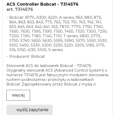
ACS Controller Bobcat - 7314576
art. 7314576
Bobcat: A770, A300, A220, A-series, 963, 883, 873,
864, 863, 853, 843, 773, 763, 753, 751, 743, 742, 741,
653, 645, 643, 642, 641, 553, T870, T770, T750, T740,
T650, T630, T595, T590, T550, T450, T320, T300, T250,
T200, T190, T180, T140, T110, T-series, S850, S770,
S750, S740, S650, S630, S595, S590, S570, S550, S530,
S510, S450, S330, S300, S250, S220, S205, S185, S175,
S16, S150, s130, S100, S-series
Producent: Bobcat
Sterownik ACS do ładowarek Bobcat - 7314576
Oryginalny sterownik ACS (Advanced Control System) o
numerze 7314576 jest fabrycznym modułem sterowania
ruchem podnoszenia i przechyłu w ładowarkach
Bobcat. Zaprojektowany przez Bobcat z myślą o
wysokiej ...
więcej
wyślij zapytanie