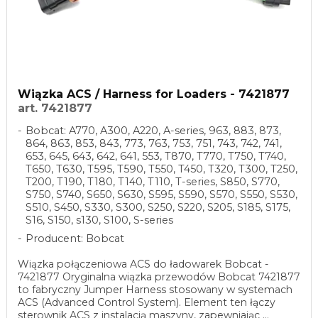
Wiązka ACS / Harness for Loaders - 7421877
art. 7421877
Bobcat: A770, A300, A220, A-series, 963, 883, 873,
864, 863, 853, 843, 773, 763, 753, 751, 743, 742, 741,
653, 645, 643, 642, 641, 553, T870, T770, T750, T740,
T650, T630, T595, T590, T550, T450, T320, T300, T250,
T200, T190, T180, T140, T110, T-series, S850, S770,
S750, S740, S650, S630, S595, S590, S570, S550, S530,
S510, S450, S330, S300, S250, S220, S205, S185, S175,
S16, S150, s130, S100, S-series
Producent: Bobcat
Wiązka połączeniowa ACS do ładowarek Bobcat -
7421877 Oryginalna wiązka przewodów Bobcat 7421877
to fabryczny Jumper Harness stosowany w systemach
ACS (Advanced Control System). Element ten łączy
sterownik ACS z instalacją maszyny, zapewniając ...