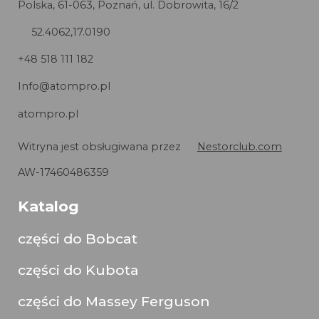
Polska, 61-063, Poznań, ul. Dobrowita, 16/2
52.4062,17.0190
+48 518 111 182
Info@atompro.pl
atompro.pl
Witryna jest obsługiwana przez
Nestorclub.com
AW-17460486359
Katalog
części do Bobcat
części do Kubota
części do Massey Ferguson