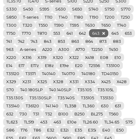
TL35.70
TL470
S-series
S100
S220
S250
S300
S330
S450
S595
S630
S650
S740
S750
S770
S850
T-series
T110
T140
T180
T190
T200
T250
T300
T320
T550
T590
T595
T630
T650
T740
T750
T770
T870
553
641
642
643
645
653
741
742
743
843
853
863
864
873
883
963
A-series
A220
A300
A770
T2250
T450
X220
X316
X319
X320
X322
X418
E08
E10
E14
E17
E17z
E18z
E19e
E20
T2556
T35100
T35120
T3571
T40140
T40170
T40180
TD40150
X329
X231
X325
X328
X331
X334
X425
X428
S70
T40.180SLP
T40.140SLP
T35.105
T35.105L
T35.130S
T35.130SLP
T35.140S
T35105
T35130
T35140
T36120
T41.140
TL358
TL360
630
631
632
730
731
732
B100
B250
BL275
T560
TL623
TL519
453
463
E10e
TL26.60
TL34.65
S75
S86
T76
T86
E32
E32i
E35
E35i
E40
E50
E55
E62
E63
5600
5610
E85
E42
E45