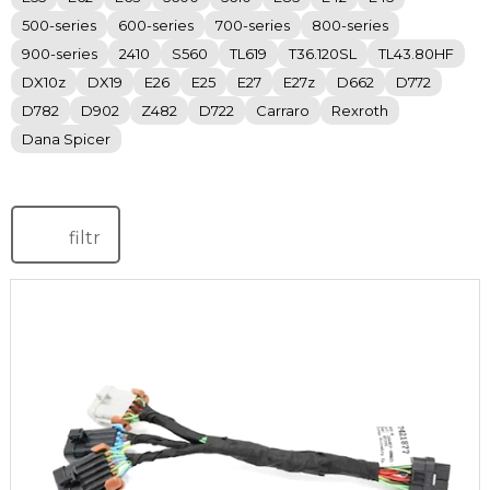
500-series
600-series
700-series
800-series
900-series
2410
S560
TL619
T36.120SL
TL43.80HF
DX10z
DX19
E26
E25
E27
E27z
D662
D772
D782
D902
Z482
D722
Carraro
Rexroth
Dana Spicer
filtr