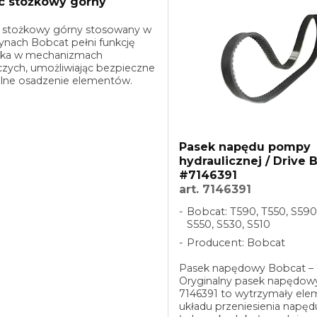
c stożkowy górny
 stożkowy górny stosowany w
nach Bobcat pełni funkcję
nika w mechanizmach
zych, umożliwiając bezpieczne
bilne osadzenie elementów.
i stożkowej konstrukcji
nia precyzyjne dopasowanie i
alizuje luz. Wykonany z ...
Pasek napędu pompy
hydraulicznej / Drive B
#7146391
art. 7146391
Bobcat: T590, T550, S590
S550, S530, S510
Producent: Bobcat
Pasek napędowy Bobcat – 
Oryginalny pasek napędow
7146391 to wytrzymały ele
układu przeniesienia napęd