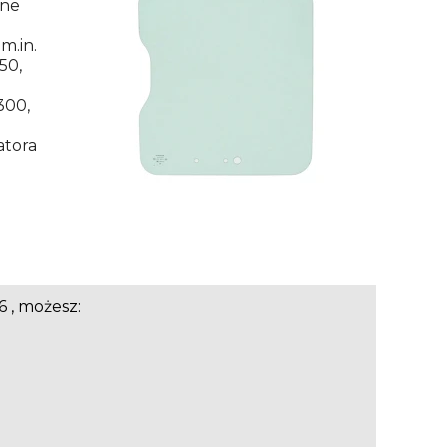
lne
m.in.
150,
300,
atora
 , możesz: