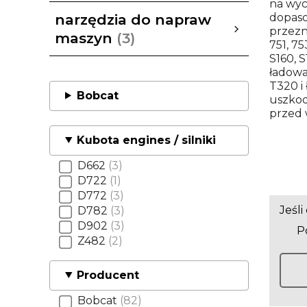
na wyc
samochody używane
Pokaż wszystkie
dopaso
narzędzia do napraw
przezn
maszyn
3
751, 75
S160, S
narzędzia do napraw maszyn
FORCE tools
Pokaż wszystkie
ładowa
T320 i
Bobcat
uszkod
przed 
Kubota engines / silniki
D662
3
D722
1
D772
3
Jeśl
D782
3
D902
3
Po
Z482
2
Producent
Bobcat
82