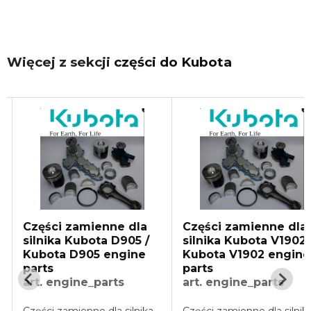
Więcej z sekcji
części do Kubota
dla
Części zamienne dla
Części zamienn
05 /
silnika Kubota V1902 /
silnika Kubota V
ine
Kubota V1902 engine
Kubota V1505 e
parts
parts
art. engine_parts
art. engine_part
ilnika
Części zamienne dla silnika
Części zamienne do 