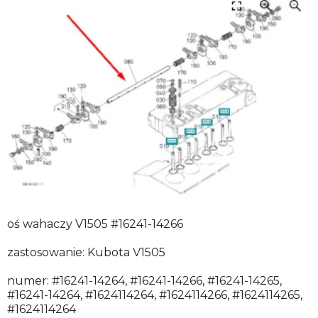
oś wahaczy V1505 #16241-14266
zastosowanie: Kubota V1505
numer: #16241-14264, #16241-14266, #16241-14265,
#16241-14264, #1624114264, #1624114266, #1624114265,
#1624114264