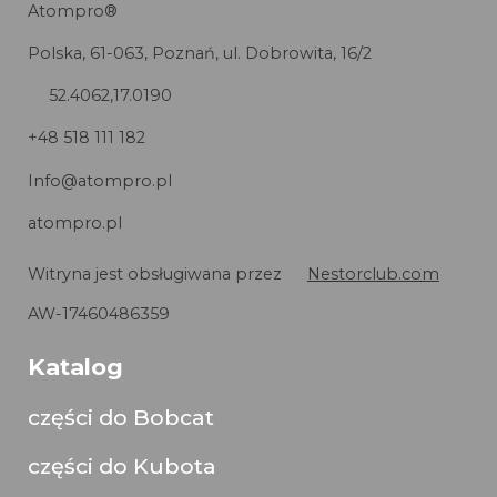
Atompro®
Polska, 61-063, Poznań, ul. Dobrowita, 16/2
52.4062,17.0190
+48 518 111 182
Info@atompro.pl
atompro.pl
Witryna jest obsługiwana przez
Nestorclub.com
AW-17460486359
Katalog
części do Bobcat
części do Kubota