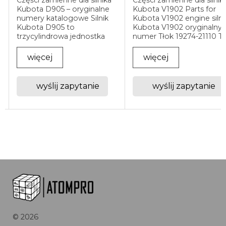
nalne
Kubota V1902 Parts for
Kubota V1505 – nu
lnik
Kubota V1902 engine silnik
oryginalne Silnik K
Kubota V1902 oryginalny
V1505 to jedna z naj
stka
numer Tłok 19274-21110 Tłok
stosowanych jedno
ko
19439-21110 Tłok 19274-
minikoparkach,
21910 Tłok 19439-21910
ładowarkach, agreg
więcej
więcej
Wieńce tłokowe 15521-
prądotwórczych i i
tach
21050 Wieńce tłokowe
maszynach przemy
15521-21090 Łuska 15221-
Aby zapewnić
ie
wyślij zapytanie
wyślij zapyt
owych.
02310 ...
niezawodność i długą
©
2026