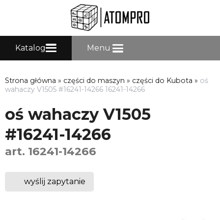
Katalog
Menu
Strona główna
»
części do maszyn
»
części do Kubota
»
oś
wahaczy V1505 #16241-14266 16241-14266
oś wahaczy V1505
#16241-14266
art. 16241-14266
wyślij zapytanie