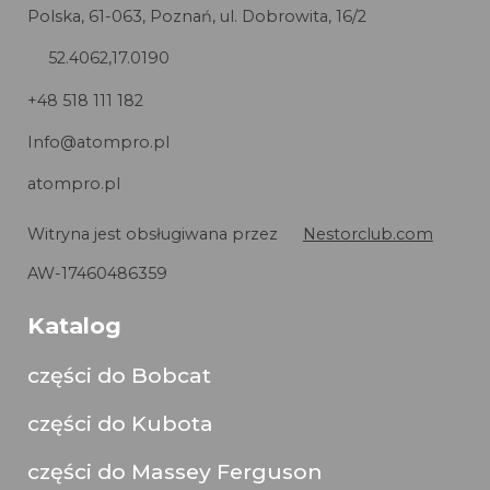
Polska, 61-063, Poznań, ul. Dobrowita, 16/2
52.4062,17.0190
+48 518 111 182
Info@atompro.pl
atompro.pl
Witryna jest obsługiwana przez
Nestorclub.com
AW-17460486359
Katalog
części do Bobcat
części do Kubota
części do Massey Ferguson