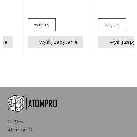
szeroki wybór uszczelek
głowicy ...
więcej
więcej
wyślij zapytanie
wyślij zapytanie
…
©
2026
Atompro®