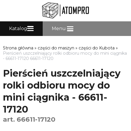
Katalog
Menu
Strona główna
»
części do maszyn
»
części do Kubota
»
Pierścień uszczelniający rolki odbioru mocy do mini ciągnika
- 66611-17120 66611-17120
Pierścień uszczelniający
rolki odbioru mocy do
mini ciągnika - 66611-
17120
art. 66611-17120