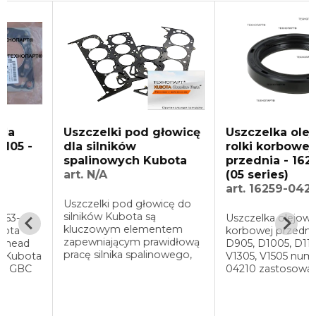
Uszczelki pod głowicę
Uszczelka olejowa
dla silników
rolki korbowej
spalinowych Kubota
przednia - 16259-042
art. N/A
(05 series)
art. 16259-04210
Uszczelki pod głowicę do
silników Kubota są
Uszczelka olejowa rolki
kluczowym elementem
korbowej przednia Kubot
zapewniającym prawidłową
D905, D1005, D1105, D1305
pracę silnika spalinowego,
a
V1305, V1505 numer - 1625
szczelność komory spalania
04210 zastosowanie: D905
oraz ochronę przed utratą
D1005; D1105; D1305; V130
ciśnienia i przegrzewaniem.
...
W Atompro oferujemy