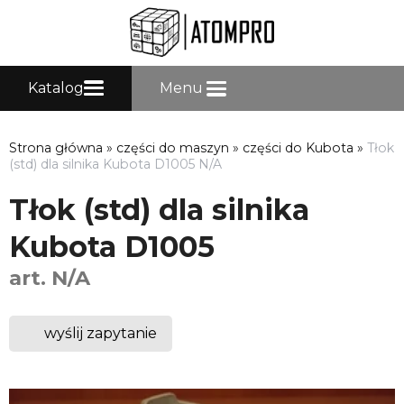
Katalog
Menu
Strona główna
»
części do maszyn
»
części do Kubota
»
Tłok
(std) dla silnika Kubota D1005 N/A
Tłok (std) dla silnika
Kubota D1005
art. N/A
wyślij zapytanie