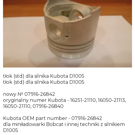
tłok (std) dla silnika Kubota D1005
tłok (std) dla silnika Kubota D1005
nowy № 07916-26842
oryginalny numer Kubota - 16251-21110, 16050-21113,
16050-21110, 07916-26840
Kubota OEM part number - 07916-26842
dla miniładowarki Bobcat i innej techniki z silnikiem
D1005