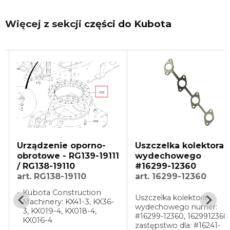
Więcej z sekcji
części do Kubota
Uszczelka kolektora
Walec nośny do
11
wydechowego
minikoparki Kubota
#16299-12360
KX61-3/KX71-3/KX91
art. 16299-12360
RB517-21705
art. RB517-21705
Uszczelka kolektora
6-
wydechowego numer:
Walec nośny do minikop
#16299-12360, 1629912360
Kubota KX61-3/KX71-3/K
zastępstwo dla: #16241-
3 Dolny wałek gąsienicy