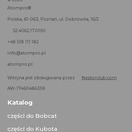
Atompro®
Polska, 61-063, Poznań, ul. Dobrowita, 16/2
52.4062,17.0190
+48 518 111 182
Info@atompro.pl
atompro.pl
Witryna jest obsługiwana przez
Nestorclub.com
AW-17460486359
Katalog
części do Bobcat
części do Kubota