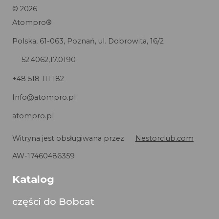
©
2026
Atompro®
Polska, 61-063, Poznań, ul. Dobrowita, 16/2
52.4062,17.0190
+48 518 111 182
Info@atompro.pl
atompro.pl
Witryna jest obsługiwana przez
Nestorclub.com
AW-17460486359
Katalog
części do Bobcat