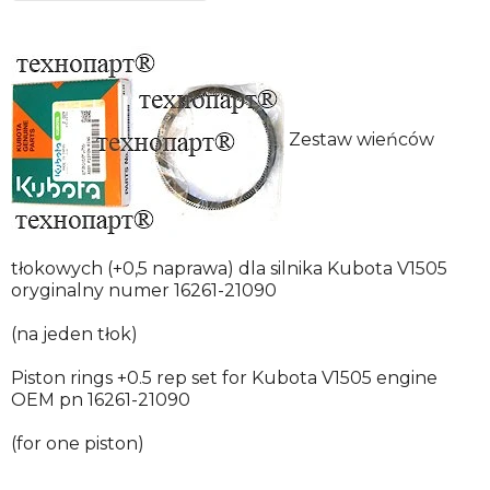
Zestaw wieńców
tłokowych (+0,5 naprawa) dla silnika Kubota V1505
oryginalny numer 16261-21090
(na jeden tłok)
Piston rings +0.5 rep set for Kubota V1505 engine
OEM pn 16261-21090
(for one piston)