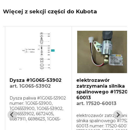
Więcej z sekcji
części do Kubota
#1G065-53902
elektrozawór
głowi
065-53902
zatrzymania silnika
cylin
spalinowego #17520-
0304
60013
art. 
liwa #1G065-53902
G065-53900,
art. 17520-60013
00, 1G065-53902,
Głowica
02, 6672405,
ГБЦ #1
elektrozawór zatrzymania
 6698623, 1G065-
1E013-
silnika spalinowego #17520-
astosowanie:
1E013-
60013 numer: 17520-60013,
905, D1005, D1105,