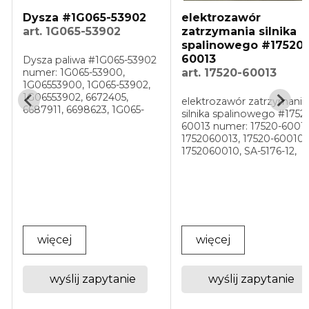
Dysza #1G065-53902
elektrozawór
art. 1G065-53902
zatrzymania silnika
spalinowego #17520-
60013
Dysza paliwa #1G065-53902
numer: 1G065-53900,
art. 17520-60013
1G06553900, 1G065-53902,
1G06553902, 6672405,
elektrozawór zatrzymania
6687911, 6698623, 1G065-
silnika spalinowego #1752
50001, zastosowanie:
✅
60013 numer: 17520-60013
Kubota D905, D1005, D1105,
1752060013, 17520-60010,
V1305, V1505 Kubota
1752060010, SA-5176-12,
B2320DT, B2320DTN-1,
SA517612, 1756ES12SUC5B1
B2320DTWO,B2320HSD,
1756ES12SUC5B1S5
B2320HSDN, B2410HSD, ...
zastosowanie: D905, D100
D1105 Shut down ...
więcej
więcej
wyślij zapytanie
wyślij zapytanie