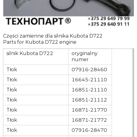
Części zamienne dla silnika Kubota D722
Parts for Kubota D722 engine
silnik Kubota D722
oryginalny
numer
Tłok
07916-28460
Tłok
16645-21110
Tłok
16851-21110
Tłok
16851-21112
Tłok
16871-21770
Tłok
16871-21772
Tłok
07916-28470