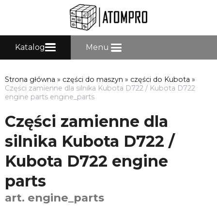
Katalog
Menu
Strona główna
»
części do maszyn
»
części do Kubota
»
Części zamienne dla silnika Kubota D722 / Kubota D722
engine parts engine_parts
Części zamienne dla
silnika Kubota D722 /
Kubota D722 engine
parts
art. engine_parts