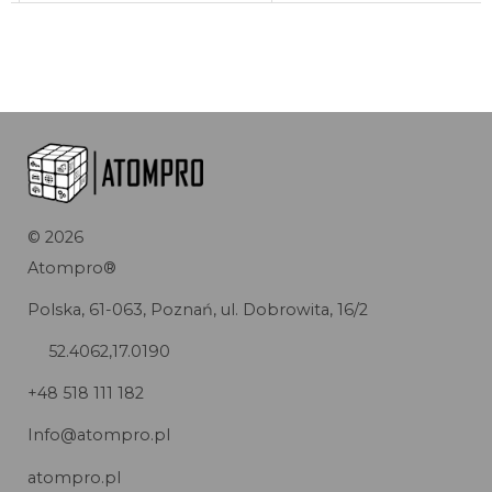
©
2026
Atompro®
Polska, 61-063, Poznań, ul. Dobrowita, 16/2
52.4062,17.0190
+48 518 111 182
Info@atompro.pl
atompro.pl