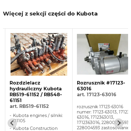
Więcej z sekcji
części do Kubota
Rozrusznik #17123-
Sprzęgło pompy
63016
hydraulicznej Kubota
art. 17123-63016
RP471-42630
art. RP471-42630
rozrusznik 17123-63016
Kubota Construction
numer: 17123-63013, 17123-
Machinery: KX61-3, KX71
63016, 1712363013,
KX91-3, KX101-3, KX121-3
1712363016, 228000-4593,
U35-4, U35
228004593 zastosowanie: