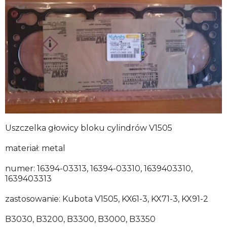
Uszczelka głowicy bloku cylindrów V1505
materiał: metal
numer: 16394-03313, 16394-03310, 1639403310,
1639403313
zastosowanie: Kubota V1505, KX61-3, KX71-3, KX91-2
B3030, B3200, B3300, B3000, B3350