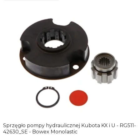
Sprzęgło pompy hydraulicznej Kubota KX i U - RG511-
42630_SE - Bowex Monolastic