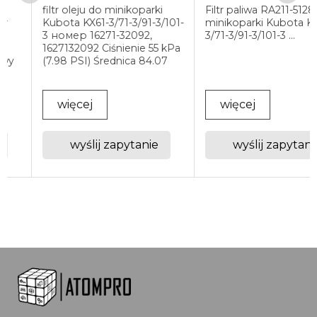
filtr oleju do minikoparki
Filtr paliwa RA211-51280 d
Kubota KX61-3/71-3/91-3/101-
minikoparki Kubota KX61-
3 номер 16271-32092,
3/71-3/91-3/101-3 ...
1627132092 Ciśnienie 55 kPa
(7.98 PSI) Średnica 84.07
mm (3.31 in) Wysokość
101.35 mm (3.99 in) Rzeźba
M20 X 1.5-6H INT ADBV Yes
więcej
więcej
...
wyślij zapytanie
wyślij zapytanie