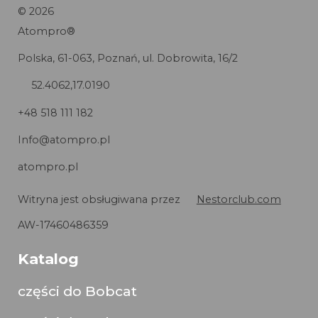
©
2026
Atompro®
Polska, 61-063, Poznań, ul. Dobrowita, 16/2
52.4062,17.0190
+48 518 111 182
Info@atompro.pl
atompro.pl
Witryna jest obsługiwana przez
Nestorclub.com
AW-17460486359
Katalog
części do Bobcat