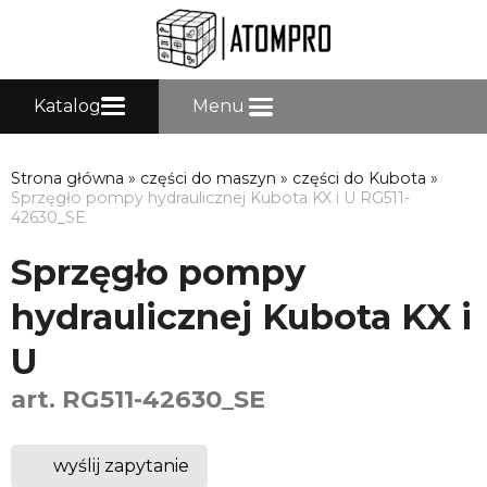
Katalog
Menu
Strona główna
»
części do maszyn
»
części do Kubota
»
Sprzęgło pompy hydraulicznej Kubota KX i U RG511-
42630_SE
Sprzęgło pompy
hydraulicznej Kubota KX i
U
art. RG511-42630_SE
wyślij zapytanie