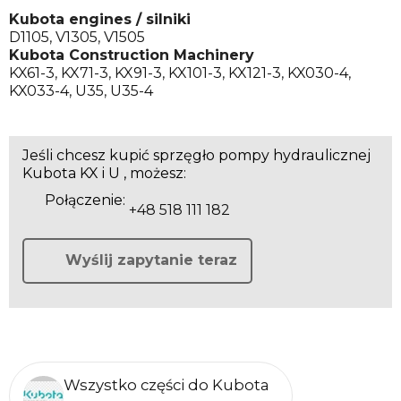
Kubota engines / silniki
D1105
,
V1305
,
V1505
Kubota Construction Machinery
KX61-3
,
KX71-3
,
KX91-3
,
KX101-3
,
KX121-3
,
KX030-4
,
KX033-4
,
U35
,
U35-4
Jeśli chcesz kupić sprzęgło pompy hydraulicznej
Kubota KX i U , możesz:
Połączenie:
+48 518 111 182
Wyślij zapytanie teraz
Wszystko części do Kubota