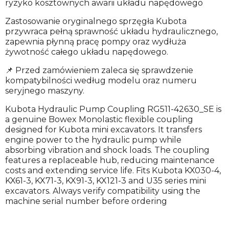
ryzyko kosztownych awarii układu napędowego
Zastosowanie oryginalnego sprzęgła Kubota
przywraca pełną sprawność układu hydraulicznego,
zapewnia płynną pracę pompy oraz wydłuża
żywotność całego układu napędowego.
📌 Przed zamówieniem zaleca się sprawdzenie
kompatybilności według modelu oraz numeru
seryjnego maszyny.
Kubota Hydraulic Pump Coupling RG511-42630_SE is
a genuine Bowex Monolastic flexible coupling
designed for Kubota mini excavators. It transfers
engine power to the hydraulic pump while
absorbing vibration and shock loads. The coupling
features a replaceable hub, reducing maintenance
costs and extending service life. Fits Kubota KX030-4,
KX61-3, KX71-3, KX91-3, KX121-3 and U35 series mini
excavators. Always verify compatibility using the
machine serial number before ordering