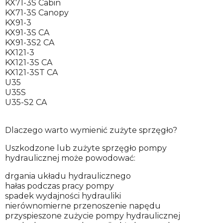
KX71-3S Cabin
KX71-3S Canopy
KX91-3
KX91-3S CA
KX91-3S2 CA
KX121-3
KX121-3S CA
KX121-3ST CA
U35
U35S
U35-S2 CA
Dlaczego warto wymienić zużyte sprzęgło?
Uszkodzone lub zużyte sprzęgło pompy
hydraulicznej może powodować:
drgania układu hydraulicznego
hałas podczas pracy pompy
spadek wydajności hydrauliki
nierównomierne przenoszenie napędu
przyspieszone zużycie pompy hydraulicznej