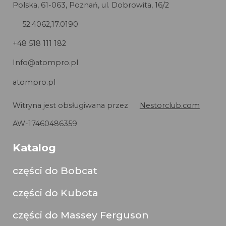
Polska, 61-063, Poznań, ul. Dobrowita, 16/2
52.4062,17.0190
+48 518 111 182
Info@atompro.pl
atompro.pl
Witryna jest obsługiwana przez
Nestorclub.com
AW-17460486359
Katalog
części do Bobcat
części do Kubota
części do Massey Ferguson