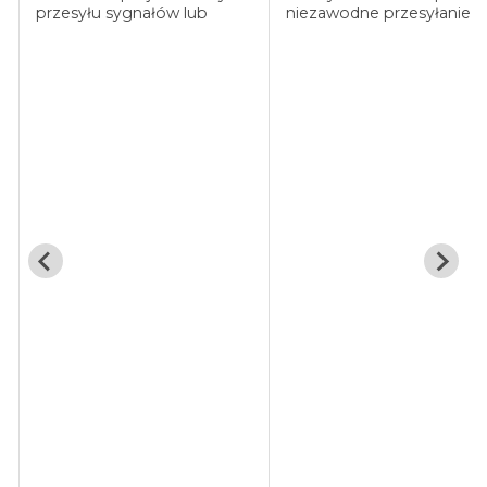
przesyłu sygnałów lub
niezawodne przesyłanie
zasilania w układach
sygnałów i zasilania w
elektrycznych,
różnych układach dzięki
charakteryzuje się
odpowiedniej długości i
odpowiednią długością i
elastyczności. Trwała izola
elastycznością. Wytrzymała
chroni przed ...
izolacja chroni ...