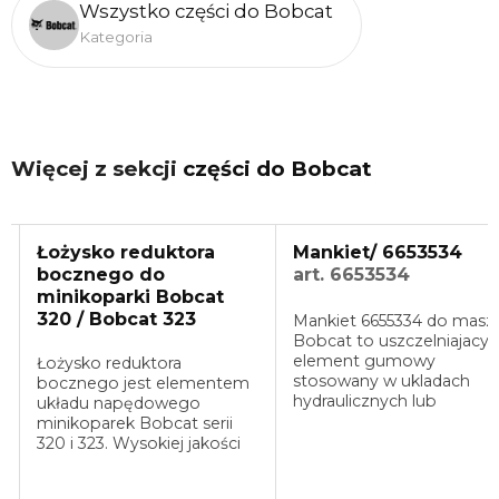
Wszystko części do Bobcat
Kategoria
Więcej z sekcji
części do Bobcat
Łożysko reduktora
Mankiet/ 6653534
bocznego do
art. 6653534
minikoparki Bobcat
320 / Bobcat 323
Mankiet 6655334 do masz
Bobcat to uszczelniajacy
element gumowy
Łożysko reduktora
stosowany w ukladach
bocznego jest elementem
hydraulicznych lub
układu napędowego
pneumatycznych. Zapewn
minikoparek Bobcat serii
szczelnosc i ochrone prz
320 i 323. Wysokiej jakości
wyciekami, umozliwiajac
łożysko wałeczkowe
prawidlowa prace ukladu.
wykonane ze stali