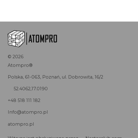
©
2026
Atompro®
Polska, 61-063, Poznań, ul. Dobrowita, 16/2
52.4062,17.0190
+48 518 111 182
Info@atompro.pl
atompro.pl