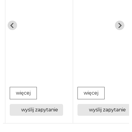
Wykonany z wysokiej
hartowanej zapewnia gładki
jakosci gumy odpornej ...
obrót przekładni jazdy,
przenosząc duże obciążenia
i zmniejszając tarcie ...
więcej
więcej
wyślij zapytanie
wyślij zapytanie